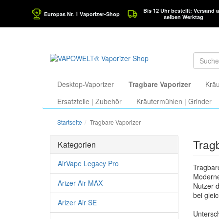
Bis 12 Uhr bestellt: Versand 
Europas Nr. 1 Vaporizer-Shop
selben Werktag
Desktop-Vaporizer
Tragbare Vaporizer
Kräu
Ersatzteile | Zubehör
Kräutermühlen | Grinder
Startseite
Tragbare Vaporizer
Tragb
Kategorien
AirVape Legacy Pro
Tragbar
Moderne
Arizer Air MAX
Nutzer d
bei glei
Arizer Air SE
Untersch