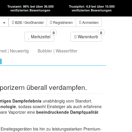
Trustami: 98% bei über 36.000
Trustpilot: 4,9 bei über 10.000
verifizierten Bewertungen
verifizierten Bewertungen
n
B2B
/ Großhandel
Registrieren
Anmelden
0
0
Merkzettel
Warenkorb
hed | Neuwertig
Bubbler | Wasserfilter
porizern überall verdampfen.
tiges Dampferlebnis
unabhängig vom Standort.
hnologie
, sodass sowohl Einsteiger als auch erfahrene
bare Vaporizer eine
beeindruckende Dampfqualität
Einstiegsgeräten bis hin zu leistungsstarken Premium-