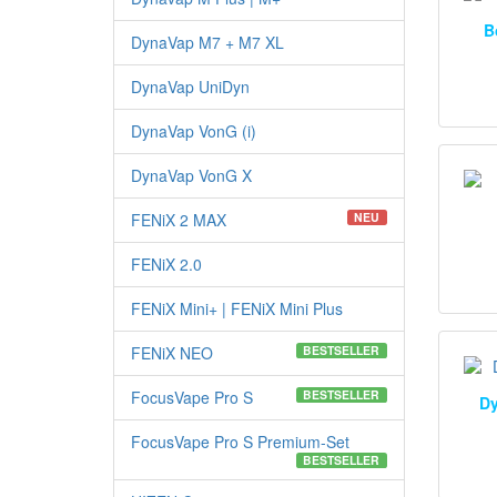
B
DynaVap M7 + M7 XL
DynaVap UniDyn
DynaVap VonG (i)
DynaVap VonG X
FENiX 2 MAX
NEU
FENiX 2.0
FENiX Mini+ | FENiX Mini Plus
FENiX NEO
BESTSELLER
FocusVape Pro S
BESTSELLER
D
FocusVape Pro S Premium-Set
BESTSELLER