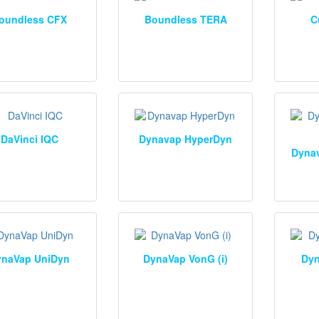
oundless CFX
Boundless TERA
C
DaVinci IQC
Dynavap HyperDyn
Dynav
ynaVap UniDyn
DynaVap VonG (i)
Dyn