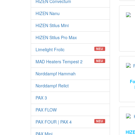
HIZEN Convectum
HIZEN Nanu
HIZEN Stilus Mini
HIZEN Stilus Pro Max
Limelight Frolic
NEU
MAD Heaters Tempest 2
NEU
Norddampf Hammah
Fo
Norddampf Relict
PAX 3
PAX FLOW
PAX FOUR | PAX 4
NEU
HIZE
PAX Mini