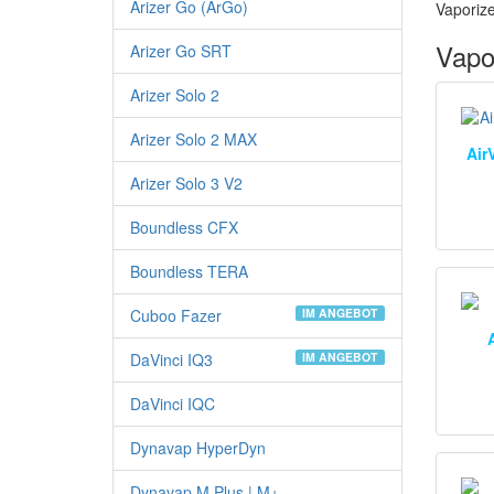
Arizer Go (ArGo)
Vaporize
Vapo
Arizer Go SRT
Arizer Solo 2
Arizer Solo 2 MAX
Air
Arizer Solo 3 V2
Boundless CFX
Boundless TERA
Cuboo Fazer
IM ANGEBOT
DaVinci IQ3
IM ANGEBOT
DaVinci IQC
Dynavap HyperDyn
Dynavap M Plus | M+