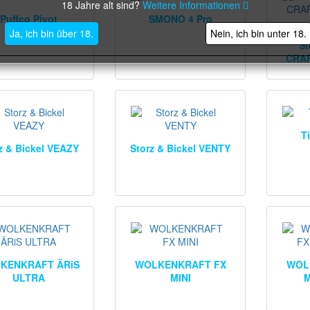
18 Jahre alt sind?
Weitere Informationen
Puffco Pivot
SMONO 4 Pro
Ja, ich bin über 18.
Nein, ich bin unter 18.
St
CRAF
T
z & Bickel VEAZY
Storz & Bickel VENTY
KENKRAFT ÄRiS
WOLKENKRAFT FX
WOL
ULTRA
MINI
M