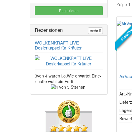
Zeige
1
Registrieren
SONDERA
NEUER A
Rezensionen
mehr
WOLKENKRAFT LIVE
Dosierkapsel für Kräuter
3von 4 waren i.o.Wie erwartet.Eine-
AirVap
r hatte wohl ein Ferti
4
von
Art.-N
5
Lieferz
Sternen!
Lagers
Bewer