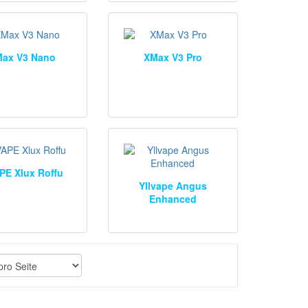
ax V3 Nano
XMax V3 Pro
PE Xlux Roffu
Yllvape Angus
Enhanced