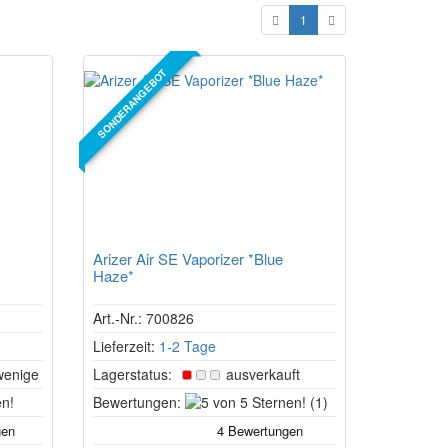
1
SONDERANGEBOT
Arizer Air SE Vaporizer *Blue
Haze*
Art.-Nr.: 700826
Lieferzeit:
1-2 Tage
wenige
Lagerstatus:
ausverkauft
4
5
Bewertungen:
(1)
von
von
5
5