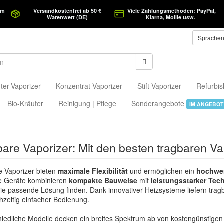
am
Versandkostenfrei ab 50 €
Viele Zahlungsmethoden: PayPal,
Warenwert (DE)
Klarna, Mollie usw.
Sprache
ter-Vaporizer
Konzentrat-Vaporizer
Stift-Vaporizer
Refurbis
Bio-Kräuter
Reinigung | Pflege
Sonderangebote
IM ANGEBOT
are Vaporizer: Mit den besten tragbaren Va
e Vaporizer bieten
maximale Flexibilität
und ermöglichen ein
hochwer
 Geräte kombinieren
kompakte Bauweise
mit
leistungsstarker Tec
ie passende Lösung finden. Dank innovativer Heizsysteme liefern trag
chzeitig einfacher Bedienung.
iedliche Modelle decken ein breites Spektrum ab von kostengünstigen 