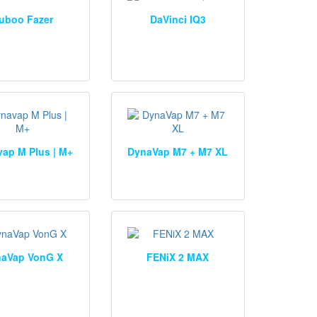
uboo Fazer
DaVinci IQ3
ap M Plus | M+
DynaVap M7 + M7 XL
aVap VonG X
FENiX 2 MAX