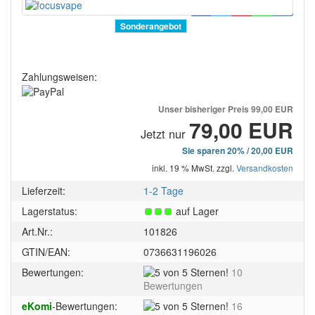
Sonderangebot
Zahlungsweisen:
Unser bisheriger Preis
99,00 EUR
79,00 EUR
Jetzt nur
Sie sparen 20% / 20,00 EUR
inkl. 19 % MwSt. zzgl.
Versandkosten
Lieferzeit:
1-2 Tage
Lagerstatus:
auf Lager
Art.Nr.:
101826
GTIN/EAN:
0736631196026
5
Bewertungen:
10
von
Bewertungen
5
5
eKomi
-Bewertungen:
16
Sternen!