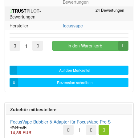
von
Bewertungen
5
TRUST
PILOT
-
Sternen!
Bewertungen:
Hersteller:
focusvape
In den Warenkorb
Auf den Merkzettel
Rezension schreiben
Zubehör mitbestellen:
FocusVape Bubbler & Adapter für FocusVape Pro S
17,95 EUR
14,85 EUR