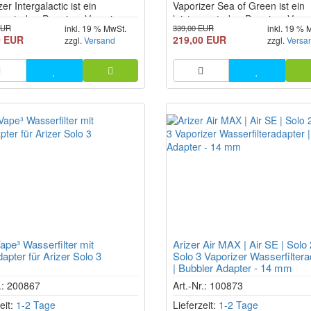
er Intergalactic ist ein
Vaporizer Sea of Green ist ein
ngsstarker Premium-Vaporizer,
leistungsstarker Premium-Vapor
EUR
339,00 EUR
inkl. 19 % MwSt.
inkl. 19 % 
dernste Technik, flexible
der modernste Technik, flexible
0 EUR
219,00 EUR
zzgl.
Versand
zzgl.
Versa
g und hervorragende
Nutzung und hervorragende
ualität vereint. Ultraschnelle
Dampfqualität vereint. Ultrasch
zeit, präzise
Aufheizzeit, präzise
aturkontrolle, Session- und
Temperaturkontrolle, Session-
mand-Modus sowie das XL
On-Demand-Modus sowie das 
Glass...
pe³ Wasserfilter mit
Arizer Air MAX | Air SE | Solo 
apter für Arizer Solo 3
Solo 3 Vaporizer Wasserfiltera
| Bubbler Adapter - 14 mm
r.: 200867
Art.-Nr.: 100873
eit:
1-2 Tage
Lieferzeit:
1-2 Tage