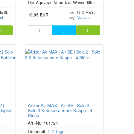
Der Aquvape Vaporizer-Wasserfilter
izer,
aus widerstandsfähigem
MwSt.
inkl. 19 % MwSt.
Borosilikatglas sorgt für eine noch
19,95 EUR
nd
zzgl.
Versand
schonendere Inhalation mit den
nelle
verschiedenen Verdampfern.
 und
XL
2 |
Arizer Air MAX | Air SE | Solo 2 |
dapter
Solo 3 Kräuterkammer-Kappe - 4
Stück
Art.-Nr.: 101724
Lieferzeit:
1-2 Tage