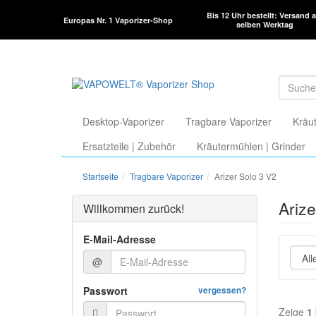
Bis 12 Uhr bestellt: Versand 
Europas Nr. 1 Vaporizer-Shop
selben Werktag
Desktop-Vaporizer
Tragbare Vaporizer
Kräut
Ersatzteile | Zubehör
Kräutermühlen | Grinder
Startseite
Tragbare Vaporizer
Arizer Solo 3 V2
Arize
Willkommen zurück!
E-Mail-Adresse
@
Passwort
vergessen?
Zeige
1