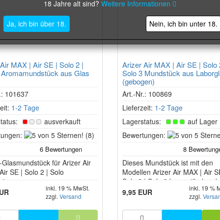
18 Jahre alt sind?
Weitere Informationen
Ja, ich bin über 18.
Nein, ich bin unter 18.
 Air MAX | Air SE | Solo 2 |
Arizer Air MAX | Air SE | Solo 
3 Aromamundstück aus Glas
Solo 3 Mundstück aus Laborg
(gebogen)
r.: 101637
Art.-Nr.: 100869
eit:
1-2 Tage
Lieferzeit:
1-2 Tage
tatus:
ausverkauft
Lagerstatus:
auf Lager
5
tungen:
(8)
Bewertungen:
von
5
Glasmundstück für Arizer Air
Sternen!
Dieses Mundstück ist mit den
ir SE | Solo 2 | Solo
Modellen Arizer Air MAX | Air S
rizer.
Solo 2 | Solo 3 kompatibel und 
inkl. 19 % MwSt.
inkl. 19 % 
sich sowohl als Ersatzteil als a
EUR
9,95 EUR
zzgl.
Versand
zzgl.
Versa
Zubehör zur Verbesserung der
Nutzungserfahrung.