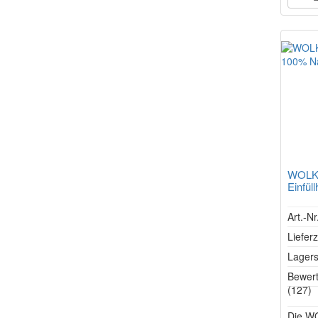
WOLKE
Einfül
Art.-N
Lieferz
Lagers
Bewer
(127)
Die W