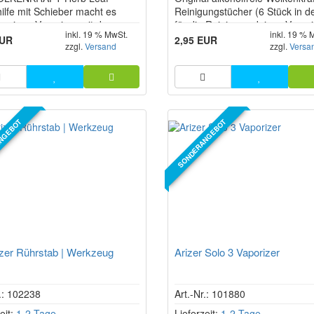
hilfe mit Schieber macht es
Reinigungstücher (6 Stück in d
h, einen Vaporizer mit den
für die Reinigung deines Vapor
inkl. 19 % MwSt.
inkl. 19 % 
gskräutern zu befüllen.
und des Zubehörs.
EUR
2,95 EUR
zzgl.
Versand
zzgl.
Versa
NGEBOT
SONDERANGEBOT
zer Rührstab | Werkzeug
Arizer Solo 3 Vaporizer
r.: 102238
Art.-Nr.: 101880
eit:
1-2 Tage
Lieferzeit:
1-2 Tage