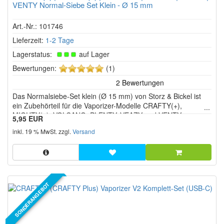
VENTY Normal-Siebe Set Klein - Ø 15 mm
Art.-Nr.: 101746
Lieferzeit:
1-2 Tage
Lagerstatus:
auf Lager
5
Bewertungen:
(1)
von
5
Das Normalsiebe-Set klein (Ø 15 mm) von Storz & Bickel ist
Sternen!
ein Zubehörteil für die Vaporizer-Modelle CRAFTY(+),
MIGHTY(+), VOLCANO, PLENTY, VEAZY und VENTY.
5,95 EUR
inkl. 19 % MwSt. zzgl.
Versand
SONDERANGEBOT