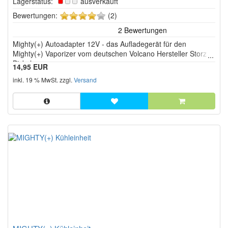
Lagerstatus:
ausverkauft
4
Bewertungen:
(2)
von
5
Mighty(+) Autoadapter 12V - das Aufladegerät für den
Sternen!
Mighty(+) Vaporizer vom deutschen Volcano Hersteller Storz &
Bickel
14,95 EUR
inkl. 19 % MwSt. zzgl.
Versand