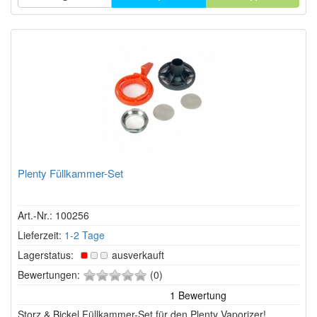
Plenty Füllkammer-Set
Art.-Nr.: 100256
Lieferzeit:
1-2 Tage
Lagerstatus:
ausverkauft
0
Bewertungen:
(0)
von
5
Storz & Bickel Füllkammer-Set für den Plenty Vaporizer!
Sternen!