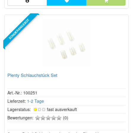
SONDERANGEBOT
Plenty Schlauchstück Set
Art.-Nr.: 100251
Lieferzeit:
1-2 Tage
Lagerstatus:
fast ausverkauft
0
Bewertungen:
(0)
von
5