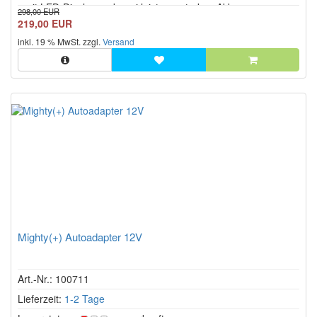
- mit LED-Display und zwei leistungsstarken Akkus.
298,00 EUR
219,00 EUR
inkl. 19 % MwSt. zzgl.
Versand
Mighty(+) Autoadapter 12V
Art.-Nr.: 100711
Lieferzeit:
1-2 Tage