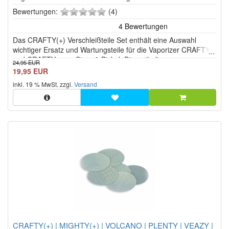
0
Bewertungen:
(4)
von
5
Das CRAFTY(+) Verschleißteile Set enthält eine Auswahl
Sternen!
wichtiger Ersatz und Wartungsteile für die Vaporizer CRAFTY
und CRAFTY+ von Storz & Bickel. Die enthaltenen
24,95 EUR
Komponenten gehören zu den Bauteilen, die durch
19,95 EUR
regelmäßige Nutzung, Reinigung und Hitzeeinwirkung mit der
inkl. 19 % MwSt. zzgl.
Versand
Zeit verschleißen ...
CRAFTY(+) | MIGHTY(+) | VOLCANO | PLENTY | VEAZY |