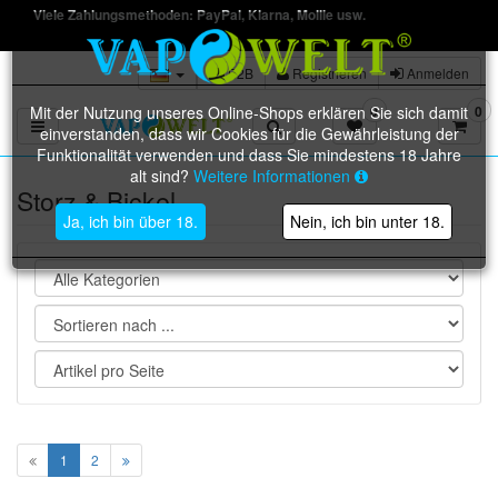
Trustami
B2B
Registrieren
Anmelden
Mit der Nutzung unseres Online-Shops erklären Sie sich damit
0
0
Toggle navigation
einverstanden, dass wir Cookies für die Gewährleistung der
Funktionalität verwenden und dass Sie mindestens 18 Jahre
alt sind?
Weitere Informationen
Storz & Bickel
Ja, ich bin über 18.
Nein, ich bin unter 18.
1
2