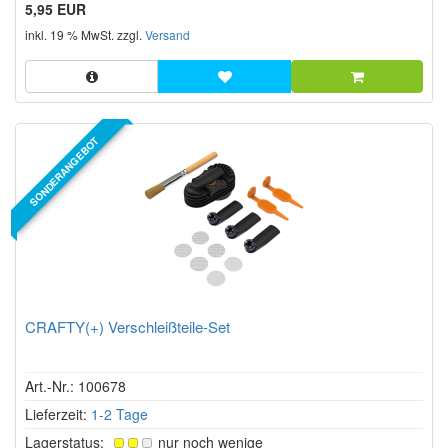
von Storz & Bickel. Die Dichtungsringe sind essenziell für die
5,95 EUR
Abdichtung des Luft und Dampfsystems und gewährleisten
inkl. 19 % MwSt. zzgl.
Versand
eine zuverlässige Luftführung innerhalb des Geräts.
SONDERANGEBOT
CRAFTY(+) Verschleißteile-Set
Art.-Nr.: 100678
Lieferzeit:
1-2 Tage
Lagerstatus:
nur noch wenige