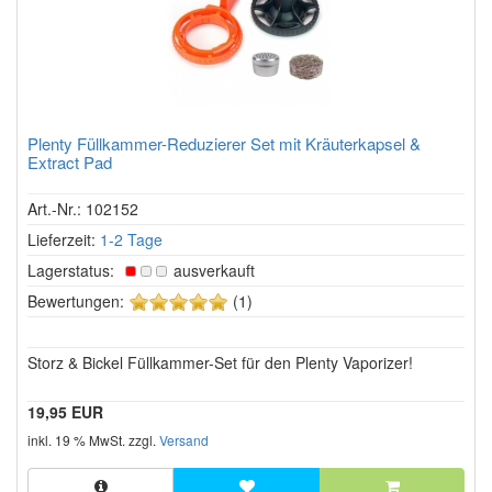
Plenty Füllkammer-Reduzierer Set mit Kräuterkapsel &
Extract Pad
Art.-Nr.: 102152
Lieferzeit:
1-2 Tage
Lagerstatus:
ausverkauft
5
Bewertungen:
(1)
von
5
Storz & Bickel Füllkammer-Set für den Plenty Vaporizer!
Sternen!
19,95 EUR
inkl. 19 % MwSt. zzgl.
Versand