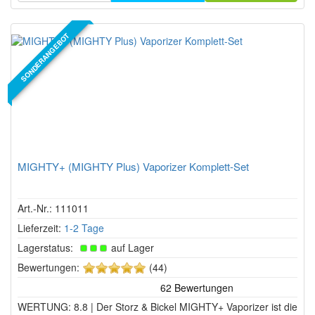
SONDERANGEBOT
MIGHTY+ (MIGHTY Plus) Vaporizer Komplett-Set
Art.-Nr.: 111011
Lieferzeit:
1-2 Tage
Lagerstatus:
auf Lager
5
Bewertungen:
(44)
von
5
WERTUNG: 8.8 | Der Storz & Bickel MIGHTY+ Vaporizer ist die
Sternen!