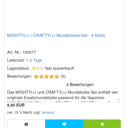
MIGHTY(+) | CRAFTY(+) Mundstücke-Set - 4 Stück
Art.-Nr.: 100677
Lieferzeit:
1-2 Tage
Lagerstatus:
fast ausverkauft
5
Bewertungen:
(5)
von
5
Das MIGHTY(+) und CRAFTY(+) Mundstücke Set enthält vier
Sternen!
originale Ersatzmundstücke passend für die Vaporizer
MIGHTY, MIGHTY+ sowie CRAFTY und CRAFTY+ von Storz &
8,95 EUR
Bickel. Die Mundstücke sind präzise auf die Geräte
inkl. 19 % MwSt. zzgl.
Versand
abgestimmt und sorgen für eine zuverlässige Luftführung
sowie einen angenehmen Z...