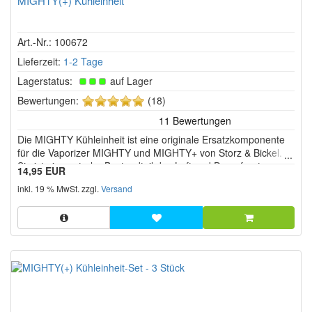
MIGHTY(+) Kühleinheit
Art.-Nr.: 100672
Lieferzeit:
1-2 Tage
Lagerstatus:
auf Lager
5
Bewertungen:
(18)
von
5
Die MIGHTY Kühleinheit ist eine originale Ersatzkomponente
Sternen!
für die Vaporizer MIGHTY und MIGHTY+ von Storz & Bickel.
Sie ist ein zentraler Bestandteil des Luft und Dampfsystems
14,95 EUR
und sorgt dafür, dass der erzeugte Dampf auf dem Weg zum
inkl. 19 % MwSt. zzgl.
Versand
Mundstück effektiv abgekühlt wird.