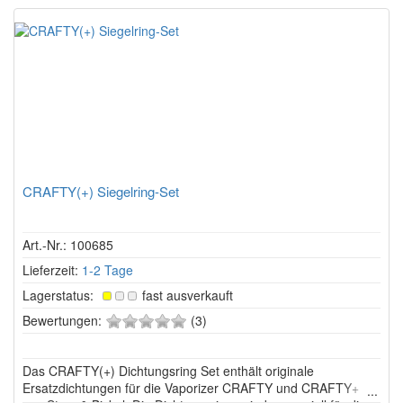
CRAFTY(+) Siegelring-Set
Art.-Nr.: 100685
Lieferzeit:
1-2 Tage
Lagerstatus:
fast ausverkauft
0
Bewertungen:
(3)
von
5
Das CRAFTY(+) Dichtungsring Set enthält originale
Sternen!
Ersatzdichtungen für die Vaporizer CRAFTY und CRAFTY+