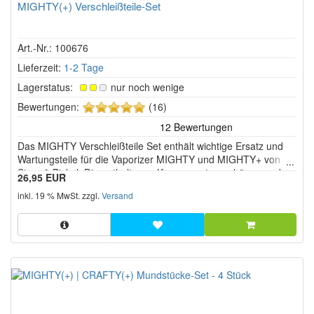
MIGHTY(+) Verschleißteile-Set
Art.-Nr.: 100676
Lieferzeit:
1-2 Tage
Lagerstatus:
nur noch wenige
5
Bewertungen:
(16)
von
5
Das MIGHTY Verschleißteile Set enthält wichtige Ersatz und
Sternen!
Wartungsteile für die Vaporizer MIGHTY und MIGHTY+ von
Storz & Bickel. Die enthaltenen Komponenten gehören zu den
26,95 EUR
Bauteilen, die durch regelmäßige Nutzung, Reinigung und
inkl. 19 % MwSt. zzgl.
Versand
Hitzeeinwirkung mit der Zeit abnutzen können.