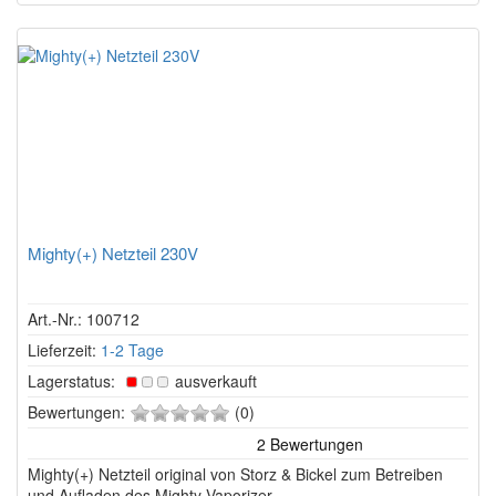
Mighty(+) Netzteil 230V
Art.-Nr.: 100712
Lieferzeit:
1-2 Tage
Lagerstatus:
ausverkauft
0
Bewertungen:
(0)
von
5
Mighty(+) Netzteil original von Storz & Bickel zum Betreiben
Sternen!
und Aufladen des Mighty Vaporizer.