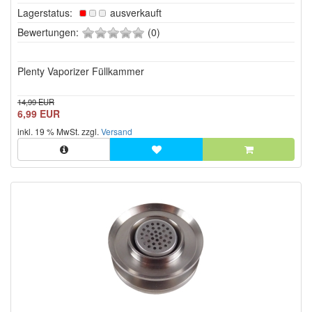
Lagerstatus:
ausverkauft
0
Bewertungen:
(0)
von
5
Plenty Vaporizer Füllkammer
Sternen!
14,99 EUR
6,99 EUR
inkl. 19 % MwSt. zzgl.
Versand