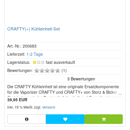
CRAFTY(+) Kühleinheit-Set
Art.-Nr.: 200683
Lieferzeit:
1-2 Tage
Lagerstatus:
fast ausverkauft
0
Bewertungen:
(1)
von
5
Die CRAFTY Kühleinheit ist eine originale Ersatzkomponente
Sternen!
für die Vaporizer CRAFTY und CRAFTY+ von Storz & Bickel.
Sie ist ein zentraler Bestandteil des Luft und Dampfsystems
39,95 EUR
und sorgt dafür, dass der erzeugte Dampf auf dem Weg zum
inkl. 19 % MwSt. zzgl.
Versand
Mundstück effektiv abgekühlt wird.