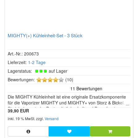
MIGHTY(+) Kühleinheit-Set - 3 Stück
Art.-Nr.: 200673
Lieferzeit:
1-2 Tage
Lagerstatus:
auf Lager
4
Bewertungen:
(10)
von
5
Die MIGHTY Kühleinheit ist eine originale Ersatzkomponente
Sternen!
für die Vaporizer MIGHTY und MIGHTY+ von Storz & Bickel.
Sie ist ein zentraler Bestandteil des Luft und Dampfsystems
39,90 EUR
und sorgt dafür, dass der erzeugte Dampf auf dem Weg zum
inkl. 19 % MwSt. zzgl.
Versand
Mundstück effektiv abgekühlt wird.