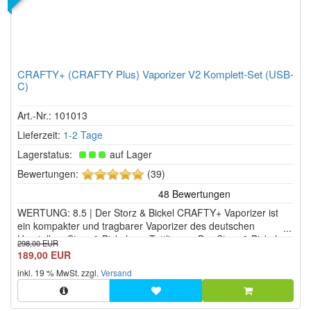
CRAFTY+ (CRAFTY Plus) Vaporizer V2 Komplett-Set (USB-
C)
Art.-Nr.: 101013
Lieferzeit:
1-2 Tage
Lagerstatus:
auf Lager
5
Bewertungen:
(39)
von
5
WERTUNG: 8.5 | Der Storz & Bickel CRAFTY+ Vaporizer ist
Sternen!
ein kompakter und tragbarer Vaporizer des deutschen
Herstellers Storz & Bickel aus Tuttlingen. Der Storz & Bickel
298,00 EUR
CRAFTY+ Vaporizer vereint die langjährigen Erfahrungen aus
189,00 EUR
der Entwicklung etablierter Vaporizer wie...
inkl. 19 % MwSt. zzgl.
Versand