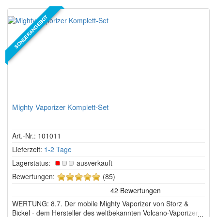
SONDERANGEBOT
Mighty Vaporizer Komplett-Set
Art.-Nr.: 101011
Lieferzeit:
1-2 Tage
Lagerstatus:
ausverkauft
5
Bewertungen:
(85)
von
5
WERTUNG: 8.7. Der mobile Mighty Vaporizer von Storz &
Sternen!
Bickel - dem Hersteller des weltbekannten Volcano-Vaporizers