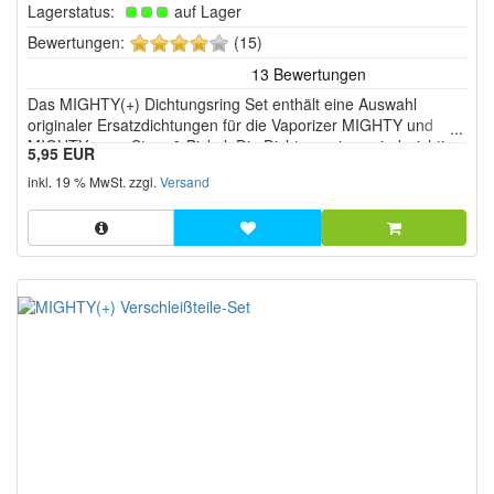
Lagerstatus:
auf Lager
4
Bewertungen:
(15)
von
5
Das MIGHTY(+) Dichtungsring Set enthält eine Auswahl
Sternen!
originaler Ersatzdichtungen für die Vaporizer MIGHTY und
MIGHTY+ von Storz & Bickel. Die Dichtungsringe sind wichtige
5,95 EUR
Komponenten des Luft und Dampfsystems und sorgen dafür,
inkl. 19 % MwSt. zzgl.
Versand
dass alle Bauteile zuverlässig abdichten und der Luftstrom
korrekt...