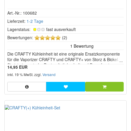
Art.-Nr.: 100682
Lieferzeit:
1-2 Tage
Lagerstatus:
fast ausverkauft
5
Bewertungen:
(2)
von
5
Die CRAFTY Kühleinheit ist eine originale Ersatzkomponente
Sternen!
für die Vaporizer CRAFTY und CRAFTY+ von Storz & Bickel.
Sie ist ein zentraler Bestandteil des Luft und Dampfsystems
14,95 EUR
und sorgt dafür, dass der erzeugte Dampf auf dem Weg zum
inkl. 19 % MwSt. zzgl.
Versand
Mundstück effektiv abgekühlt wird.