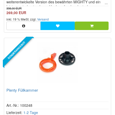
weiterentwickelte Version des bewährten MIGHTY und ein
leistungsstarker tragbarer Verdampfer des deutschen
398,00 EUR
Herstellers Storz & Bickel aus Tuttlingen. Der MIGHTY+
269,00 EUR
Vaporizer ist als mobiler High-End-Vaporizer für Kräuter ...
inkl. 19 % MwSt. zzgl.
Versand
SONDERANGEBOT
Plenty Füllkammer
Art.-Nr.: 100248
Lieferzeit:
1-2 Tage