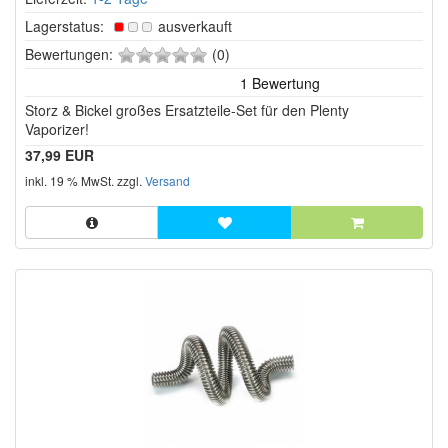
Lagerstatus:
ausverkauft
0
Bewertungen:
(0)
von
5
Storz & Bickel großes Ersatzteile-Set für den Plenty
Sternen!
Vaporizer!
37,99 EUR
inkl. 19 % MwSt. zzgl.
Versand