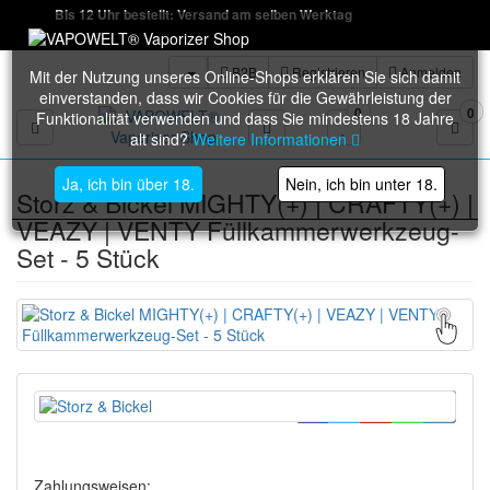
Bis 12 Uhr bestellt: Versand am selben Werktag
B2B
Registrieren
Anmelden
Mit der Nutzung unseres Online-Shops erklären Sie sich damit
einverstanden, dass wir Cookies für die Gewährleistung der
0
0
Funktionalität verwenden und dass Sie mindestens 18 Jahre
Toggle navigation
alt sind?
Weitere Informationen
Ja, ich bin über 18.
Nein, ich bin unter 18.
Storz & Bickel MIGHTY(+) | CRAFTY(+) |
VEAZY | VENTY Füllkammerwerkzeug-
Set - 5 Stück
Zahlungsweisen: