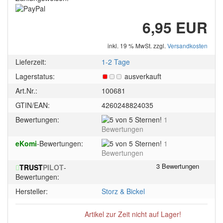
6,95 EUR
inkl. 19 % MwSt. zzgl.
Versandkosten
Lieferzeit:
1-2 Tage
Lagerstatus:
ausverkauft
Art.Nr.:
100681
GTIN/EAN:
4260248824035
5
Bewertungen:
1
von
Bewertungen
5
5
eKomi
-Bewertungen:
1
Sternen!
von
Bewertungen
5
TRUST
PILOT
-
Sternen!
Bewertungen:
Hersteller:
Storz & Bickel
Artikel zur Zeit nicht auf Lager!