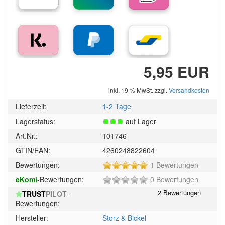
5,95 EUR
inkl. 19 % MwSt. zzgl.
Versandkosten
Lieferzeit:
1-2 Tage
Lagerstatus:
auf Lager
Art.Nr.:
101746
GTIN/EAN:
4260248822604
5
Bewertungen:
1 Bewertungen
von
0
eKomi
-Bewertungen:
0 Bewertungen
5
von
Sternen!
TRUST
PILOT
-
5
Bewertungen:
Sternen!
Hersteller:
Storz & Bickel