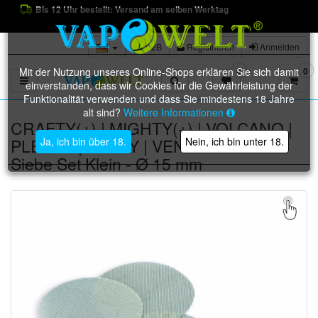
Bis 12 Uhr bestellt: Versand am selben Werktag
B2B
Registrieren
Anmelden
Mit der Nutzung unseres Online-Shops erklären Sie sich damit
0
0
Toggle navigation
einverstanden, dass wir Cookies für die Gewährleistung der
Funktionalität verwenden und dass Sie mindestens 18 Jahre
alt sind?
Weitere Informationen
CRAFTY(+) | MIGHTY(+) | VOLCANO |
PLENTY | VEAZY | VENTY Normal-
Ja, ich bin über 18.
Nein, ich bin unter 18.
Siebe Set Klein - Ø 15 mm