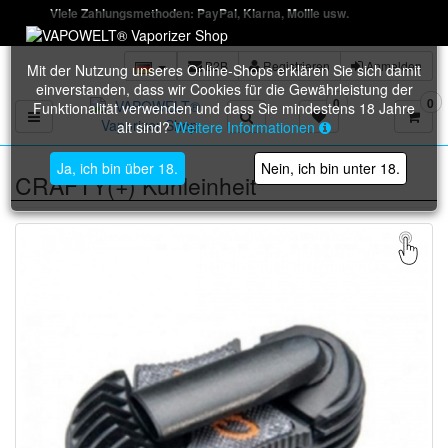
Viele Zahlungsmethoden: PayPal, Klarna, Mollie usw.
B2B
Registrieren
Anmelden
Mit der Nutzung unseres Online-Shops erklären Sie sich damit
einverstanden, dass wir Cookies für die Gewährleistung der
0
0
Funktionalität verwenden und dass Sie mindestens 18 Jahre
Toggle navigation
alt sind?
Weitere Informationen
Ja, ich bin über 18.
Nein, ich bin unter 18.
CRAFTY(+) Kühleinheit