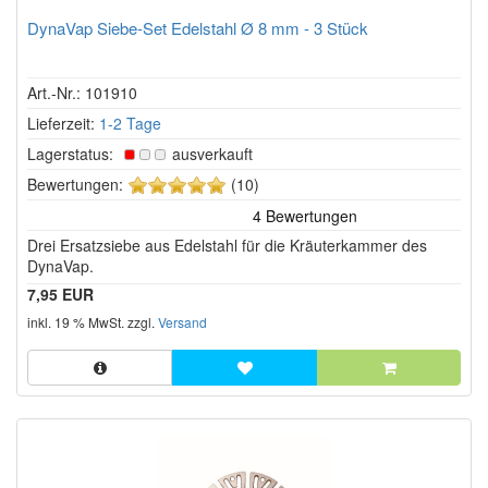
DynaVap Siebe-Set Edelstahl Ø 8 mm - 3 Stück
Art.-Nr.: 101910
Lieferzeit:
1-2 Tage
Lagerstatus:
ausverkauft
5
Bewertungen:
(10)
von
5
Drei Ersatzsiebe aus Edelstahl für die Kräuterkammer des
Sternen!
DynaVap.
7,95 EUR
inkl. 19 % MwSt. zzgl.
Versand