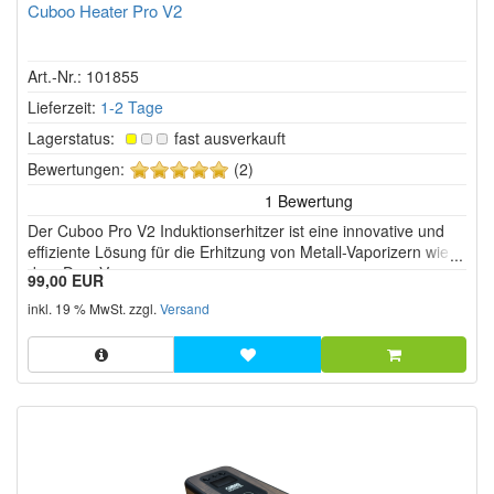
Cuboo Heater Pro V2
Art.-Nr.: 101855
Lieferzeit:
1-2 Tage
Lagerstatus:
fast ausverkauft
5
Bewertungen:
(2)
von
5
Der Cuboo Pro V2 Induktionserhitzer ist eine innovative und
Sternen!
effiziente Lösung für die Erhitzung von Metall-Vaporizern wie
dem DynaVap.
99,00 EUR
inkl. 19 % MwSt. zzgl.
Versand