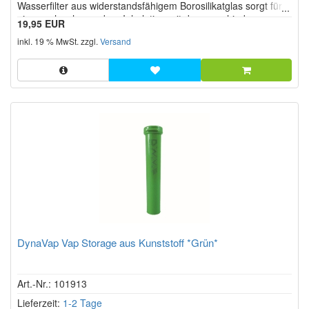
Wasserfilter aus widerstandsfähigem Borosilikatglas sorgt für
eine noch schonendere Inhalation mit den verschiedenen
19,95 EUR
Verdampfern.
inkl. 19 % MwSt. zzgl.
Versand
DynaVap Vap Storage aus Kunststoff *Grün*
Art.-Nr.: 101913
Lieferzeit:
1-2 Tage