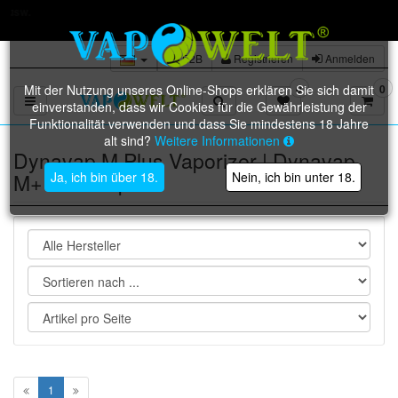
Trustami: 98% bei über 36.000 verifizierten Bewertungen
B2B
Registrieren
Anmelden
Mit der Nutzung unseres Online-Shops erklären Sie sich damit
0
0
Toggle navigation
einverstanden, dass wir Cookies für die Gewährleistung der
Funktionalität verwenden und dass Sie mindestens 18 Jahre
alt sind?
Weitere Informationen
Dynavap M Plus Vaporizer | Dynavap
M+ Verdampfer
Ja, ich bin über 18.
Nein, ich bin unter 18.
1