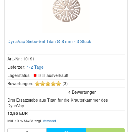
DynaVap Siebe-Set Titan Ø 8 mm - 3 Stück
Art.-Nr.: 101911
Lieferzeit:
1-2 Tage
Lagerstatus:
ausverkauft
5
Bewertungen:
(3)
von
5
Drei Ersatzsiebe aus Titan für die Kräuterkammer des
Sternen!
DynaVap.
12,95 EUR
inkl. 19 % MwSt. zzgl.
Versand