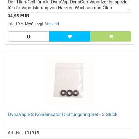
Der Titan-Coil für alle DynaVap DynaCap Vaporizer ist speziell
Sternen!
für die Vaporisierung von Harzen, Wachsen und Ölen
entwickelt worden.
34,95 EUR
inkl. 19 % MwSt. zzgl.
Versand
DynaVap SS Kondensator Dichtungsring Set - 3 Stück
Art.-Nr.: 101915