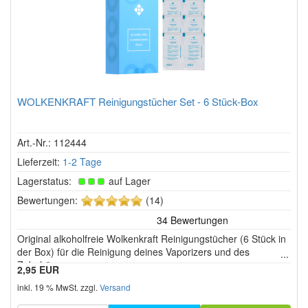
WOLKENKRAFT Reinigungstücher Set - 6 Stück-Box
Art.-Nr.: 112444
Lieferzeit:
1-2 Tage
Lagerstatus:
auf Lager
5
Bewertungen:
(14)
von
5
Original alkoholfreie Wolkenkraft Reinigungstücher (6 Stück in
Sternen!
der Box) für die Reinigung deines Vaporizers und des
Zubehörs.
2,95 EUR
inkl. 19 % MwSt. zzgl.
Versand