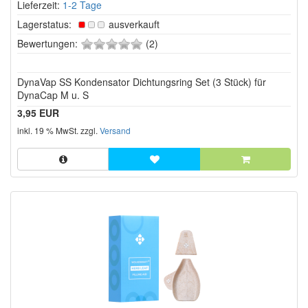
Lieferzeit:
1-2 Tage
Lagerstatus:
ausverkauft
0
Bewertungen:
(2)
von
5
DynaVap SS Kondensator Dichtungsring Set (3 Stück) für
Sternen!
DynaCap M u. S
3,95 EUR
inkl. 19 % MwSt. zzgl.
Versand