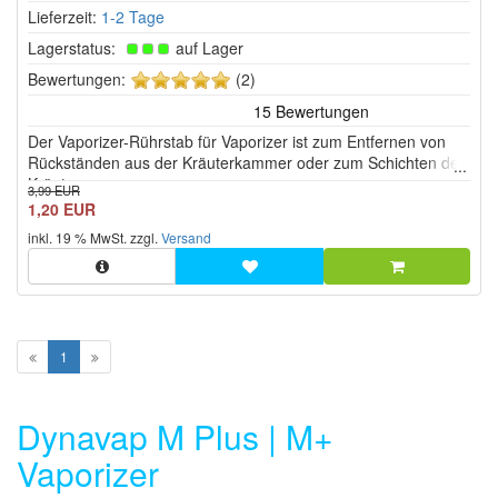
Lieferzeit:
1-2 Tage
Lagerstatus:
auf Lager
5
Bewertungen:
(2)
von
5
Der Vaporizer-Rührstab für Vaporizer ist zum Entfernen von
Sternen!
Rückständen aus der Kräuterkammer oder zum Schichten der
Kräuter.
3,99 EUR
1,20 EUR
inkl. 19 % MwSt. zzgl.
Versand
1
Dynavap M Plus | M+
Vaporizer