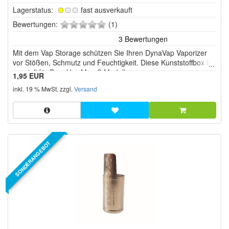
Lagerstatus:
fast ausverkauft
0
Bewertungen:
(1)
von
5
Mit dem Vap Storage schützen Sie Ihren DynaVap Vaporizer
Sternen!
vor Stößen, Schmutz und Feuchtigkeit. Diese Kunststoffbox ist
speziell für DynaVap M u. S Modelle.
1,95 EUR
inkl. 19 % MwSt. zzgl.
Versand
SONDERANGEBOT