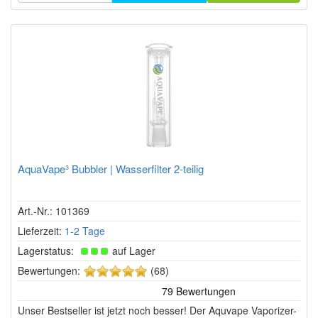
AquaVape³ Bubbler | Wasserfilter 2-teilig
Art.-Nr.: 101369
Lieferzeit:
1-2 Tage
Lagerstatus:
auf Lager
5
Bewertungen:
(68)
von
5
Unser Bestseller ist jetzt noch besser! Der Aquvape Vaporizer-
Sternen!