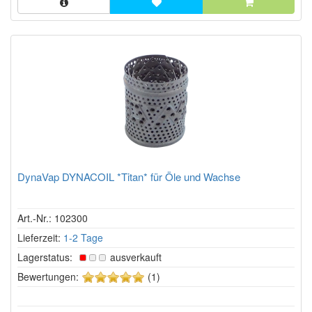
DynaVap DYNACOIL *Titan* für Öle und Wachse
Art.-Nr.: 102300
Lieferzeit:
1-2 Tage
Lagerstatus:
ausverkauft
5
Bewertungen:
(1)
von
5