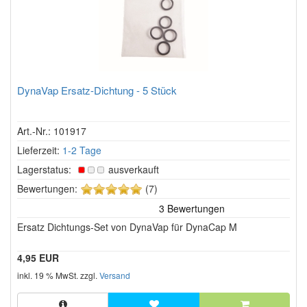
DynaVap Ersatz-Dichtung - 5 Stück
Art.-Nr.: 101917
Lieferzeit:
1-2 Tage
Lagerstatus:
ausverkauft
5
Bewertungen:
(7)
von
5
Ersatz Dichtungs-Set von DynaVap für DynaCap M
Sternen!
4,95 EUR
inkl. 19 % MwSt. zzgl.
Versand