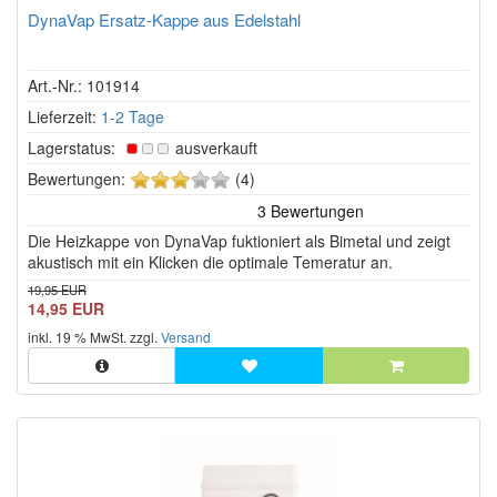
DynaVap Ersatz-Kappe aus Edelstahl
Art.-Nr.: 101914
Lieferzeit:
1-2 Tage
Lagerstatus:
ausverkauft
3
Bewertungen:
(4)
von
5
Die Heizkappe von DynaVap fuktioniert als Bimetal und zeigt
Sternen!
akustisch mit ein Klicken die optimale Temeratur an.
19,95 EUR
14,95 EUR
inkl. 19 % MwSt. zzgl.
Versand