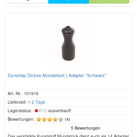
DynaVap Dickes Mundstück | Adapter *Schwarz*
Art.-Nr.: 101916
Lieferzeit:
1-2 Tage
Lagerstatus:
ausverkauft
4
Bewertungen:
(4)
von
5
Das verstärkte Kunststoff Mundstück dient auch als 14 Adapter
Sternen!