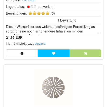
Lagerstatus:
ausverkauft
5
Bewertungen:
(3)
von
5
Dieser Wasserfilter aus widerstandsfähigem Borosilikatglas
Sternen!
sorgt für eine noch schonendere Inhalation mit den
verschiedenen Vaporizern.
21,95 EUR
inkl. 19 % MwSt. zzgl.
Versand