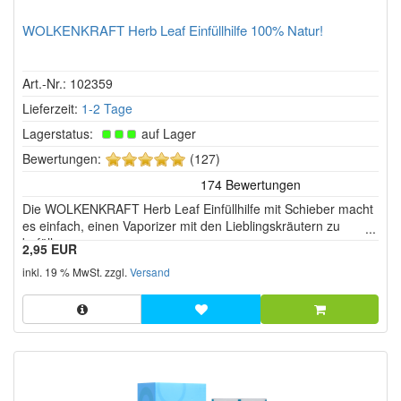
WOLKENKRAFT Herb Leaf Einfüllhilfe 100% Natur!
Art.-Nr.: 102359
Lieferzeit:
1-2 Tage
Lagerstatus:
auf Lager
5
Bewertungen:
(127)
von
5
Die WOLKENKRAFT Herb Leaf Einfüllhilfe mit Schieber macht
Sternen!
es einfach, einen Vaporizer mit den Lieblingskräutern zu
befüllen.
2,95 EUR
inkl. 19 % MwSt. zzgl.
Versand