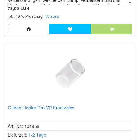
Verbesserungen, welche den Dampf verbessern und das
Verdampfungserlebnis positiv beeinflussen. Wie schon die
79,00 EUR
Vorgänger erfordert die zunächst simpel erscheinende
inkl. 19 % MwSt. zzgl.
Versand
Handhabung etwas Übung und Geschick, um den für sich
selbst perfekten Dampf zu e...
Cuboo Heater Pro V2 Ersatzglas
Art.-Nr.: 101856
Lieferzeit:
1-2 Tage