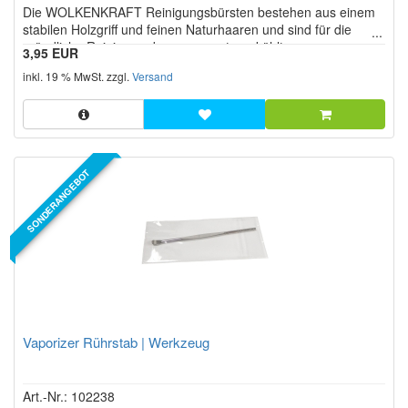
Die WOLKENKRAFT Reinigungsbürsten bestehen aus einem
Sternen!
stabilen Holzgriff und feinen Naturhaaren und sind für die
gründliche Reinigung der zuvor runtergekühlten
3,95 EUR
Kräuterkammer im Vaporizer konzipiert. Sie eignen sich für
inkl. 19 % MwSt. zzgl.
Versand
verschiedene Vaporizer wie WOLKENKRAFT FX MINI ULTRA,
ÄRiS ULTRA und LIVE.
SONDERANGEBOT
Vaporizer Rührstab | Werkzeug
Art.-Nr.: 102238