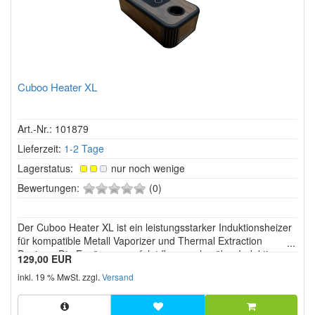
Cuboo Heater XL
Art.-Nr.: 101879
Lieferzeit:
1-2 Tage
Lagerstatus:
nur noch wenige
0
Bewertungen:
(0)
von
5
Der Cuboo Heater XL ist ein leistungsstarker Induktionsheizer
Sternen!
für kompatible Metall Vaporizer und Thermal Extraction
Devices. Die Erwärmung erfolgt flammenlos über Induktion
129,00 EUR
und ersetzt klassische Torch Feuerzeuge, Jetflammen
inkl. 19 % MwSt. zzgl.
Versand
Feuerzeuge und gasbetriebene Heizer. Dadurch wird eine
gleichmäßige, re...