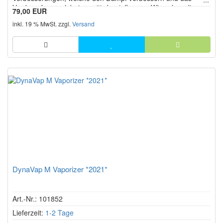
Verdampfungserlebnis positiv beeinflussen. Wie schon die
79,00 EUR
Vorgänger erfordert die zunächst simpel erscheinende
inkl. 19 % MwSt. zzgl.
Versand
Handhabung etwas Übung und Geschick, um den für sich
selbst perfekten Dampf zu e...
DynaVap M Vaporizer *2021*
Art.-Nr.: 101852
Lieferzeit:
1-2 Tage