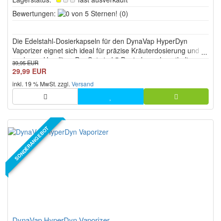
0
Bewertungen:
(0)
von
5
Die Edelstahl‑Dosierkapseln für den DynaVap HyperDyn
Sternen!
Vaporizer eignet sich ideal für präzise Kräuterdosierung und
sauberes Handling. Pro Set sind 5 Dosierkapseln enthalten
39,95 EUR
und können mit ca. 0,12 g je Kapsel befüllt werden.
29,99 EUR
inkl. 19 % MwSt. zzgl.
Versand
SONDERANGEBOT
DynaVap HyperDyn Vaporizer