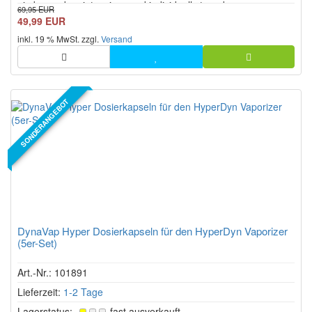
ein besonders intensives und individuell steuerbares
69,95 EUR
Verdampfungserlebnis ermöglicht. Gefertigt aus
49,99 EUR
hochwertigem, medizinischem Titan, überzeugt die Hyper Cap
inkl. 19 % MwSt. zzgl.
Versand
durch ihre ex...
SONDERANGEBOT
DynaVap Hyper Dosierkapseln für den HyperDyn Vaporizer
(5er-Set)
Art.-Nr.: 101891
Lieferzeit:
1-2 Tage
Lagerstatus:
fast ausverkauft