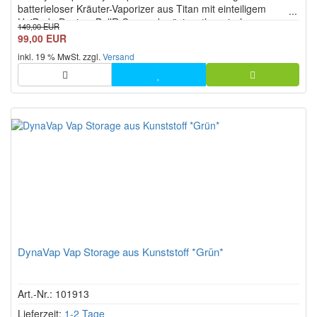
batterieloser Kräuter-Vaporizer aus Titan mit einteiligem
UniBody-Design, BallR Cap und präziser thermischer
149,00 EUR
Extraktion. Der verstellbare Kondensator mit 7 Luftstrom-
99,00 EUR
Einstellungen, die Adjust-a-Bowl-Funktion und die
inkl. 19 % MwSt. zzgl.
Versand
Kammergröße von bis zu ca. 0,1 ...
DynaVap Vap Storage aus Kunststoff *Grün*
Art.-Nr.: 101913
Lieferzeit:
1-2 Tage