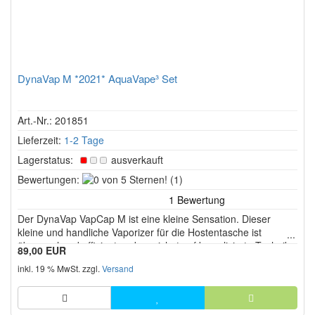
DynaVap M *2021* AquaVape³ Set
Art.-Nr.: 201851
Lieferzeit:
1-2 Tage
Lagerstatus:
ausverkauft
0
Bewertungen:
(1)
von
5
Der DynaVap VapCap M ist eine kleine Sensation. Dieser
Sternen!
kleine und handliche Vaporizer für die Hostentasche ist
überraschend effizient und verzichet auf komplizierte Technik.
89,00 EUR
inkl. 19 % MwSt. zzgl.
Versand