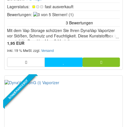
Lagerstatus:
fast ausverkauft
0
Bewertungen:
(1)
von
5
Mit dem Vap Storage schützen Sie Ihren DynaVap Vaporizer
Sternen!
vor Stößen, Schmutz und Feuchtigkeit. Diese Kunststoffbox ist
speziell für DynaVap M u. S Modelle.
1,95 EUR
inkl. 19 % MwSt. zzgl.
Versand
SONDERANGEBOT
NEUER ARTIKEL