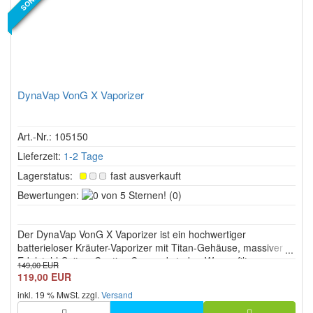
DynaVap VonG X Vaporizer
Art.-Nr.: 105150
Lieferzeit:
1-2 Tage
Lagerstatus:
fast ausverkauft
0
Bewertungen:
(0)
von
5
Der DynaVap VonG X Vaporizer ist ein hochwertiger
Sternen!
batterieloser Kräuter-Vaporizer mit Titan-Gehäuse, massiver
Edelstahl-Spitze, Captive Cap und starker Wasserfilter-
149,00 EUR
Kompatibilität. Das vielseitige Mundstück ist für passende 10-
119,00 EUR
mm- und 14-mm-Female-Anschlüsse ausgelegt und
inkl. 19 % MwSt. zzgl.
Versand
ermöglicht sowohl direkt...