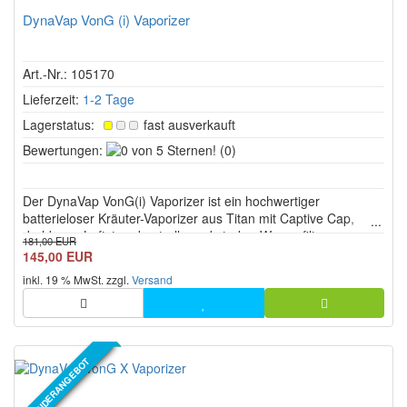
DynaVap VonG (i) Vaporizer
Art.-Nr.: 105170
Lieferzeit:
1-2 Tage
Lagerstatus:
fast ausverkauft
0
Bewertungen:
(0)
von
5
Der DynaVap VonG(i) Vaporizer ist ein hochwertiger
Sternen!
batterieloser Kräuter-Vaporizer aus Titan mit Captive Cap,
drehbarer Luftstromkontrolle und starker Wasserfilter-
181,00 EUR
Kompatibilität. Das verjüngte Mundstück ist für passende 10-
145,00 EUR
mm- und 14-mm-Female-Anschlüsse ausgelegt und
inkl. 19 % MwSt. zzgl.
Versand
ermöglicht sowohl direkte S...
SONDERANGEBOT
NEUER ARTIKEL