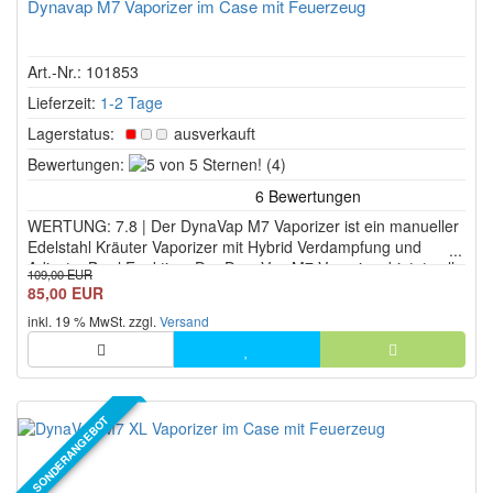
Dynavap M7 Vaporizer im Case mit Feuerzeug
Art.-Nr.: 101853
Lieferzeit:
1-2 Tage
Lagerstatus:
ausverkauft
5
Bewertungen:
(4)
von
5
WERTUNG: 7.8 | Der DynaVap M7 Vaporizer ist ein manueller
Sternen!
Edelstahl Kräuter Vaporizer mit Hybrid Verdampfung und
Adjust a Bowl Funktion. Der DynaVap M7 Vaporizer bietet volle
109,00 EUR
Temperaturkontrolle ohne Akku und überzeugt durch
85,00 EUR
kompaktes Design sowie präzise Extraktion.
inkl. 19 % MwSt. zzgl.
Versand
SONDERANGEBOT