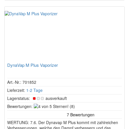
DynaVap M Plus Vaporizer
Art.-Nr.: 701852
Lieferzeit:
1-2 Tage
Lagerstatus:
ausverkauft
4
Bewertungen:
(8)
von
5
WERTUNG: 7.6. Der Dynavap M Plus kommt mit zahlreichen
Sternen!
Verbesserungen, welche den Dampf verbessern und das