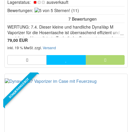
Lagerstatus:
ausverkauft
5
Bewertungen:
(11)
von
5
WERTUNG: 7.4. Dieser kleine und handliche DynaVap M
Sternen!
Vaporizer für die Hosentasche ist überraschend effizient und
verzichet auf komplizierte Technik. Im Gegensatz zu anderen
79,00 EUR
Stiftvaporizern macht der DynaVap M seine Sache aber
inkl. 19 % MwSt. zzgl.
Versand
ziemlich gut.
SONDERANGEBOT