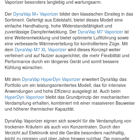
Vaporizer besonders langlebig und wartungsarm.
Der
DynaVap M+ Vaporizer
bildet den klassischen Einstieg in das
Sortiment. Gefertigt aus Edelstahl, bietet dieses Modell eine
einfache Handhabung, hohe Widerstandsfähigkeit und
zuverlässige Dampfentwicklung. Der
DynaVap M7 Vaporizer
ist
eine Weiterentwicklung und bietet optimierte Luftführung sowie
eine verbesserte Wärmeverteilung für kontrolliertere Züge. Mit
dem
DynaVap M7 XL Vaporizer
wird dieses Konzept weiter
verfeinert und auf Nutzer ausgerichtet, die mehr Flexibilität und
Performance durch ein längeres Gerät und somit bessere
Kühlung wünschen.
Mit dem
DynaVap HyperDyn Vaporizer
erweitert DynaVap das
Portfolio um ein leistungsorientiertes Modell, das für intensive
Anwendungen und hohe Effizienz ausgelegt ist. Auch beim
HyperDyn Vaporizer
bleibt das Grundprinzip der mechanischen
Verdampfung erhalten, kombiniert mit einer massiveren Bauweise
und höherer thermischer Kapazität.
DynaVap Vaporizer eignen sich sowohl für die Verdampfung von
trockenen Kräutern als auch von Konzentraten. Durch den
Verzicht auf Elektronik sind die Geräte besonders nachhaltig,
leicht zu reinigen und über Jahre hinweg nutzbar. Die manuelle