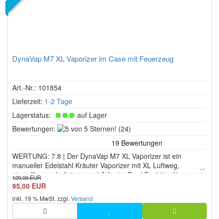
DynaVap M7 XL Vaporizer im Case mit Feuerzeug
Art.-Nr.: 101854
Lieferzeit:
1-2 Tage
Lagerstatus:
auf Lager
5
Bewertungen:
(24)
von
5
WERTUNG: 7.8 | Der DynaVap M7 XL Vaporizer ist ein
Sternen!
manueller Edelstahl Kräuter Vaporizer mit XL Luftweg,
einstellbarem Luftstrom und Adjust a Bowl Funktion für
129,00 EUR
Mikrodosierung. Akkulos, robust und präzise steuerbar für
95,00 EUR
kontrollierte Verdampfung mit Feuerzeug oder Induktion.
inkl. 19 % MwSt. zzgl.
Versand