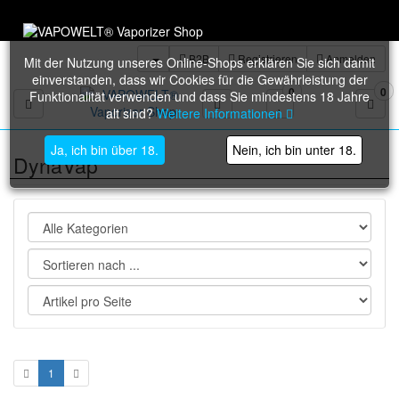
Trustami: 98% bei über 36.000 verifizierten Bewertungen
B2B
Registrieren
Anmelden
Mit der Nutzung unseres Online-Shops erklären Sie sich damit
einverstanden, dass wir Cookies für die Gewährleistung der
0
0
Funktionalität verwenden und dass Sie mindestens 18 Jahre
Toggle navigation
alt sind?
Weitere Informationen
Ja, ich bin über 18.
Nein, ich bin unter 18.
DynaVap
1