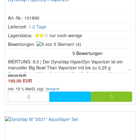
Art.-Nr.: 101890
Lieferzeit:
1-2 Tage
Lagerstatus:
nur noch wenige
5
Bewertungen:
(4)
von
5
WERTUNG: 8.0 | Der DynaVap HyperDyn Vaporizer ist ein
Sternen!
manueller Big Bowl Titan Vaporizer mit bis zu 0,25 g
Kammerkapazität und siebenstufiger Luftstromregulierung.
259,00 EUR
Der DynaVap HyperDyn Vaporizer kombiniert robuste Titan
199,00 EUR
Verarbeitung, modulare Bauweise und direkte Wasserfilter
inkl. 19 % MwSt. zzgl.
Versand
Kompatibilität für m...