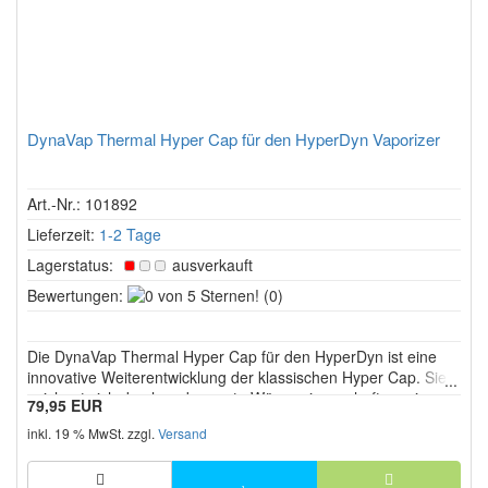
DynaVap Thermal Hyper Cap für den HyperDyn Vaporizer
Art.-Nr.: 101892
Lieferzeit:
1-2 Tage
Lagerstatus:
ausverkauft
0
Bewertungen:
(0)
von
5
Die DynaVap Thermal Hyper Cap für den HyperDyn ist eine
Sternen!
innovative Weiterentwicklung der klassischen Hyper Cap. Sie
zeichnet sich durch verbesserte Wärmeeigenschaften, eine
79,95 EUR
schnellere Aufheizzeit und ein besonders stabiles
inkl. 19 % MwSt. zzgl.
Versand
Temperaturverhalten aus.