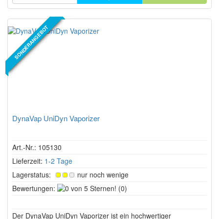
SONDERANGEBOT
NEUER ARTIKEL
DynaVap UniDyn Vaporizer
Art.-Nr.: 105130
Lieferzeit:
1-2 Tage
Lagerstatus:
nur noch wenige
0
Bewertungen:
(0)
von
5
Der DynaVap UniDyn Vaporizer ist ein hochwertiger
Sternen!