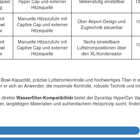
apsel
Hyper Cap und externer
Siebenstufig einstellbar
1
 g
Hitzequelle
mit
Manuelle Hitzezufuhr mit
Über Airport-Design und
10
owl
Captive Cap und externer
Zugtechnik steuerbar
ar
Hitzequelle
mit
Manuelle Hitzezufuhr mit
Sechs einstellbare
10
owl
Captive Cap und externer
Luftstrompositionen über
ar
Hitzequelle
den XL-Kondensator
-Bowl-Kapazität, präzise Luftstromkontrolle und hochwertiges Titan in 
et er sich an Anwender, die maximale Kontrolle, robuste Technik und 
 direkte
Wasserfilter-Kompatibilität
bietet der DynaVap HyperDyn Vapor
, langlebigen Materialien und authentischem Heizprinzip sucht, find