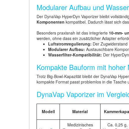
Modularer Aufbau und Wasserfi
Der DynaVap HyperDyn Vaporizer bleibt vollständi
Komponenten
kompatibel. Dadurch lässt sich das
Besonders praxisnah ist das integrierte
10-mm- u
werden, ohne dass ein zusätzlicher Adapter erforde
Luftstromregulierung:
Der Zugwiderstand lä
Modularer Aufbau:
Austauschbare Kompone
Wasserfilter-Kompatibilität:
Der HyperDyn 
Kompakte Bauform mit hoher M
Trotz Big-Bowl-Kapazität bleibt der DynaVap Hype
kompakte Format passt problemlos in die Tasche un
DynaVap Vaporizer im Verglei
Modell
Material
Kammerkapaz
Medizinisches
Ca. 0,25 g, 