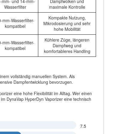
0-mm- und 14-mm-
Dampfwolken und
Wasserfilter
maximale Kontrolle
Kompakte Nutzung,
-mm-Wasserfilter-
Mikrodosierung und sehr
kompatibel
hohe Mobilität
Kühlere Züge, längeren
-mm-Wasserfilter-
Dampfweg und
kompatibel
komfortableres Handling
einem vollständig manuellen System. Als
intensive Dampfentwicklung bevorzugen.
izer eine hohe Flexibilität im Alltag. Wer einen
et im DynaVap HyperDyn Vaporizer eine technisch
7.5