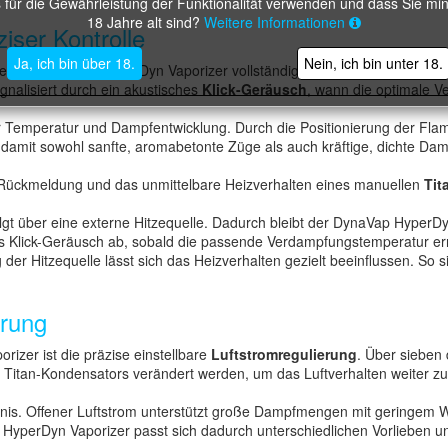
 für die Gewährleistung der Funktionalität verwenden und dass Sie mi
18 Jahre alt sind?
Weitere Informationen
iser Kontrolle
Ja, ich bin über 18.
Nein, ich bin unter 18.
et der DynaVap HyperDyn Vaporizer vollständig auf Elektronik, Display
ignalisiert durch ein akustisches
Klick-Geräusch
, wann die optimale V
 Temperatur und Dampfentwicklung. Durch die Positionierung der Flam
damit sowohl sanfte, aromabetonte Züge als auch kräftige, dichte Da
 Rückmeldung und das unmittelbare Heizverhalten eines manuellen
Tit
gt über eine externe Hitzequelle. Dadurch bleibt der DynaVap HyperDy
s Klick-Geräusch ab, sobald die passende Verdampfungstemperatur erre
 der Hitzequelle lässt sich das Heizverhalten gezielt beeinflussen. So
erung
izer ist die präzise einstellbare
Luftstromregulierung
. Über sieben 
es Titan-Kondensators verändert werden, um das Luftverhalten weiter zu
ebnis. Offener Luftstrom unterstützt große Dampfmengen mit geringem Wi
HyperDyn Vaporizer passt sich dadurch unterschiedlichen Vorlieben un