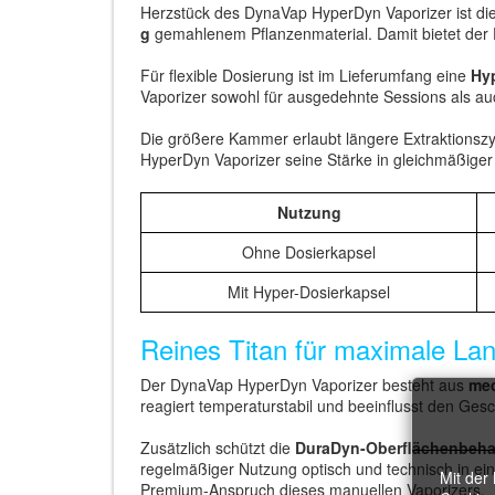
Herzstück des DynaVap HyperDyn Vaporizer ist di
g
gemahlenem Pflanzenmaterial. Damit bietet der
Für flexible Dosierung ist im Lieferumfang eine
Hy
Vaporizer sowohl für ausgedehnte Sessions als auc
Die größere Kammer erlaubt längere Extraktionsz
HyperDyn Vaporizer seine Stärke in gleichmäßiger
Nutzung
Ohne Dosierkapsel
Mit Hyper-Dosierkapsel
Reines Titan für maximale Lan
Der DynaVap HyperDyn Vaporizer besteht aus
med
reagiert temperaturstabil und beeinflusst den Ges
Zusätzlich schützt die
DuraDyn-Oberflächenbeh
regelmäßiger Nutzung optisch und technisch in ein
Mit der
Premium-Anspruch dieses manuellen Vaporizers.