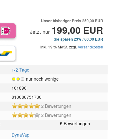
Unser bisheriger Preis
259,00 EUR
199,00 EUR
Jetzt nur
Sie sparen 23% / 60,00 EUR
inkl. 19 % MwSt. zzgl.
Versandkosten
1-2 Tage
nur noch wenige
101890
810086751730
5
2 Bewertungen
von
4
2 Bewertungen
5
von
Sternen!
:
5
Sternen!
DynaVap