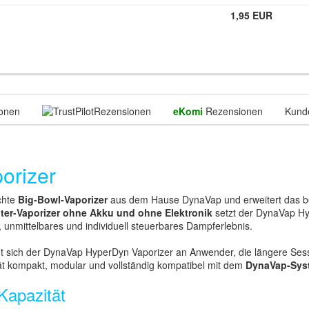
1,95 EUR
onen
Rezensionen
eKomi
Rezensionen
Kund
orizer
echte
Big-Bowl-Vaporizer
aus dem Hause DynaVap und erweitert das be
ter-Vaporizer ohne Akku und ohne Elektronik
setzt der DynaVap Hy
s, unmittelbares und individuell steuerbares Dampferlebnis.
et sich der DynaVap HyperDyn Vaporizer an Anwender, die längere Ses
rät kompakt, modular und vollständig kompatibel mit dem
DynaVap-Sys
Kapazität