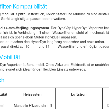
lter-Kompatibilität
g modular. Spitze, Mittelstück, Kondensator und Mundstück sind austa
 Gerät langfristig anpassen oder erweitern.
nd 14-mm-Verjüngungssystem
. Der DynaVap HyperDyn Vaporizer kan
rlich ist. In Verbindung mit einem Wasserfilter entsteht ein nochmals
sst sich über sieben Stufen individuell anpassen.
nten machen den HyperDyn langfristig anpassbar und erweiterbar.
passt direkt auf 10-mm- und 14-mm-Wasserfilter und ermöglicht dadu
obilität
rDyn Vaporizer äußerst mobil. Ohne Akku und Elektronik ist er unabhä
d eignet sich ideal für den flexiblen Einsatz unterwegs.
ch
ität
Heizsystem
Luftstrom
mit
Manuelle Hitzezufuhr mit
D