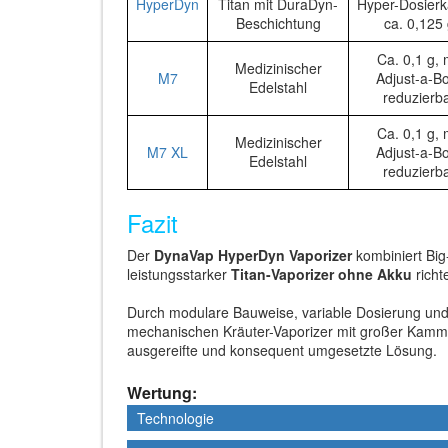
HyperDyn
Titan mit DuraDyn-
Hyper-Dosierk
Beschichtung
ca. 0,125
Ca. 0,1 g, 
Medizinischer
M7
Adjust-a-B
Edelstahl
reduzierb
Ca. 0,1 g, 
Medizinischer
M7 XL
Adjust-a-B
Edelstahl
reduzierb
Fazit
Der
DynaVap HyperDyn Vaporizer
kombiniert Big
leistungsstarker
Titan-Vaporizer ohne Akku
richt
Durch modulare Bauweise, variable Dosierung und
mechanischen Kräuter-Vaporizer mit großer Kammer
ausgereifte und konsequent umgesetzte Lösung.
Wertung:
Technologie
Technologie