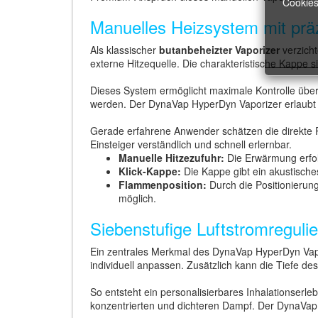
Cookies
Manuelles Heizsystem mit präz
Als klassischer
butanbeheizter Vaporizer
verzicht
externe Hitzequelle. Die charakteristische Kappe s
Dieses System ermöglicht maximale Kontrolle über
werden. Der DynaVap HyperDyn Vaporizer erlaubt 
Gerade erfahrene Anwender schätzen die direkte
Einsteiger verständlich und schnell erlernbar.
Manuelle Hitzezufuhr:
Die Erwärmung erfol
Klick-Kappe:
Die Kappe gibt ein akustische
Flammenposition:
Durch die Positionierung
möglich.
Siebenstufige Luftstromreguli
Ein zentrales Merkmal des DynaVap HyperDyn Vapor
individuell anpassen. Zusätzlich kann die Tiefe d
So entsteht ein personalisierbares Inhalationserl
konzentrierten und dichteren Dampf. Der DynaVap 