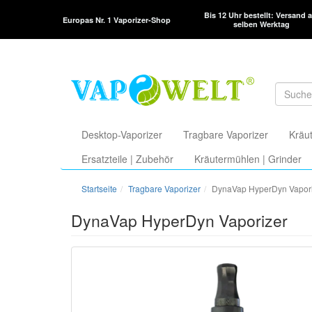
Bis 12 Uhr bestellt: Versand 
Europas Nr. 1 Vaporizer-Shop
selben Werktag
Desktop-Vaporizer
Tragbare Vaporizer
Kräut
Ersatzteile | Zubehör
Kräutermühlen | Grinder
Startseite
Tragbare Vaporizer
DynaVap HyperDyn Vapor
DynaVap HyperDyn Vaporizer