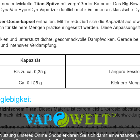
e neu entwickelte
Titan-Spitze
mit vergrößerter Kammer. Das Big-Bowl-
 DynaVap HyperDyn Vaporizer deutlich mehr Volumen als klassische D
per-Dosierkapsel
enthalten. Mit ihr reduziert sich die Kapazität auf et
h für kleinere Mengen präzise eingesetzt werden. Diese Anpassungsfähi
yklen und unterstützt dichte, geschmackvolle Dampfwolken. Gerade be
 und intensiver Verdampfung.
Kapazität
Bis zu ca. 0,25 g
Längere Sessio
Ca. 0,125 g
Kleinere Meng
glebigkeit
izinischem Titan
. Dieses Material ist extrem leicht, korrosionsbestä
chmack nicht, was zu einer klaren und unverfälschten Dampfentwicklung
andlung
das Material vor Kratzern und Abnutzung. Dadurch bleibt der
em sehr guten Zustand. Die hochwertige Verarbeitung sorgt für ein sol
 Nutzung unseres Online-Shops erklären Sie sich damit einverstanden, 