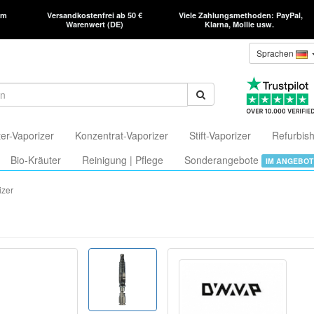
am
Versandkostenfrei ab 50 €
Viele Zahlungsmethoden: PayPal,
Warenwert (DE)
Klarna, Mollie usw.
Sprachen
er-Vaporizer
Konzentrat-Vaporizer
Stift-Vaporizer
Refurbish
Bio-Kräuter
Reinigung | Pflege
Sonderangebote
IM ANGEBOT
izer