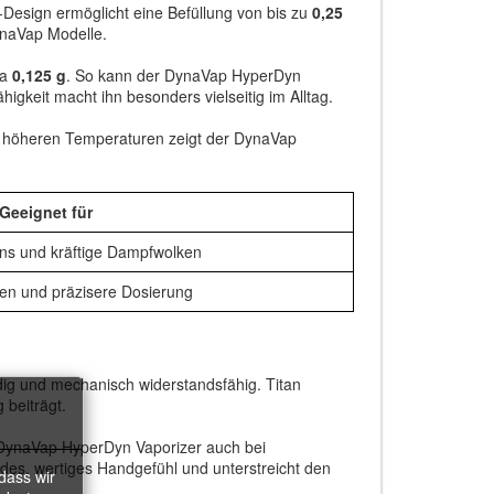
Design ermöglicht eine Befüllung von bis zu
0,25
ynaVap Modelle.
wa
0,125 g
. So kann der DynaVap HyperDyn
gkeit macht ihn besonders vielseitig im Alltag.
i höheren Temperaturen zeigt der DynaVap
Geeignet für
ns und kräftige Dampfwolken
en und präzisere Dosierung
ndig und mechanisch widerstandsfähig. Titan
 beiträgt.
 DynaVap HyperDyn Vaporizer auch bei
ides, wertiges Handgefühl und unterstreicht den
dass wir