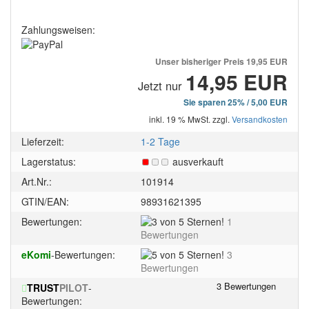
Zahlungsweisen:
Unser bisheriger Preis
19,95 EUR
14,95 EUR
Jetzt nur
Sie sparen 25% / 5,00 EUR
inkl. 19 % MwSt. zzgl.
Versandkosten
Lieferzeit:
1-2 Tage
Lagerstatus:
ausverkauft
Art.Nr.:
101914
GTIN/EAN:
98931621395
3
Bewertungen:
1
von
Bewertungen
5
5
eKomi
-Bewertungen:
3
Sternen!
von
Bewertungen
5
TRUST
PILOT
-
Sternen!
Bewertungen: