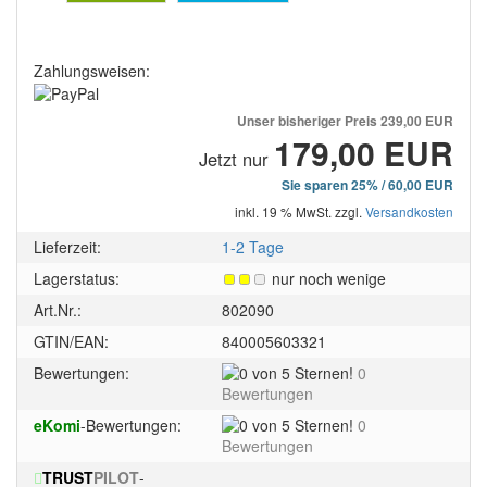
Zahlungsweisen:
Unser bisheriger Preis
239,00 EUR
179,00 EUR
Jetzt nur
Sie sparen 25% / 60,00 EUR
inkl. 19 % MwSt. zzgl.
Versandkosten
Lieferzeit:
1-2 Tage
Lagerstatus:
nur noch wenige
Art.Nr.:
802090
GTIN/EAN:
840005603321
0
Bewertungen:
0
von
Bewertungen
5
0
eKomi
-Bewertungen:
0
Sternen!
von
Bewertungen
5
TRUST
PILOT
-
Sternen!