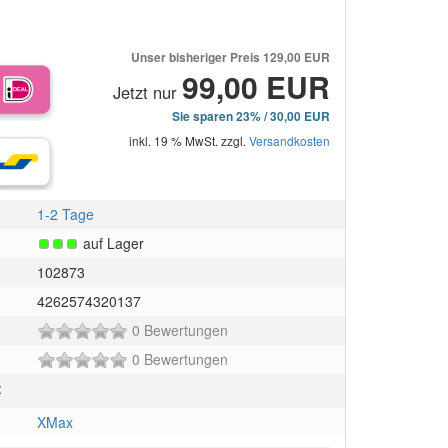
Unser bisheriger Preis
129,00 EUR
99,00 EUR
Jetzt nur
Sie sparen 23% / 30,00 EUR
inkl. 19 % MwSt. zzgl.
Versandkosten
1-2 Tage
auf Lager
102873
4262574320137
0
0 Bewertungen
von
0
0 Bewertungen
5
von
Sternen!
:
5
Sternen!
XMax