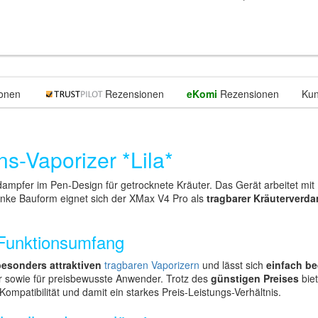
onen
Rezensionen
eKomi
Rezensionen
Kun
s-Vaporizer *Lila*
dampfer im Pen-Design für getrocknete Kräuter. Das Gerät arbeitet mit
anke Bauform eignet sich der XMax V4 Pro als
tragbarer Kräuterverd
 Funktionsumfang
besonders attraktiven
tragbaren Vaporizern
und lässt sich
einfach b
ger sowie für preisbewusste Anwender. Trotz des
günstigen Preises
bie
mpatibilität und damit ein starkes Preis-Leistungs-Verhältnis.