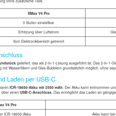
ung ohne zusätzliche Teile.
XMax V4 Pro
3 Stufen einstellbar
Erhitzung über Luftstrom
Gle
Vom Elektronikbereich getrennt
nschluss
undstück
geliefert, das als 2-in-1-Lösung ausgeführt ist. Das 2-in-1-
ng mit Wasserfiltern und Glas-Bubblern grundsätzlich möglich, ohne s
nd Laden per USB-C
lbaren
ICR-18650-Akku mit 2550 mAh
. Der Akku kann entnommen und 
d über einen
USB-C-Anschluss
. Das ermöglicht das Laden an gängig
ax V4 Pro
er ICR-18650-Akku
Akku kann bei