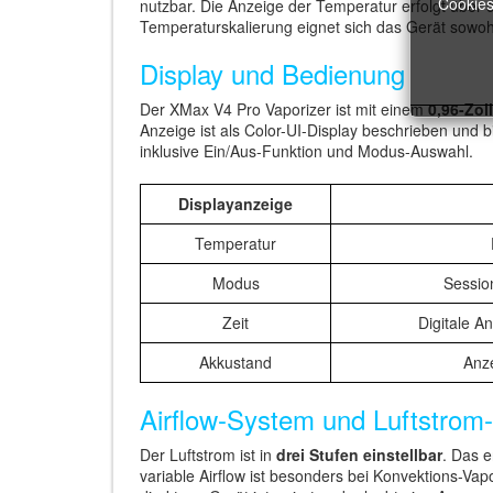
Cookies
nutzbar. Die Anzeige der Temperatur erfolgt über 
Temperaturskalierung eignet sich das Gerät sowoh
Display und Bedienung
Der XMax V4 Pro Vaporizer ist mit einem
0,96-Zol
Anzeige ist als Color-UI-Display beschrieben und b
inklusive Ein/Aus-Funktion und Modus-Auswahl.
Displayanzeige
Temperatur
Modus
Sessi
Zeit
Digitale A
Akkustand
Anze
Airflow-System und Luftstrom-
Der Luftstrom ist in
drei Stufen einstellbar
. Das 
variable Airflow ist besonders bei Konvektions-Vapo