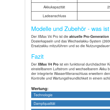
Akkukapazität
2
Ladeanschluss
Modelle und Zubehör - was ist
Der XMax V4 Pro ist die
aktuelle Pro-Generation
Dosierkapseln und das Wechselakku-System (260
Ersatzakku mitzuführen und so die Nutzungsdauer u
Fazit
Der
XMax V4 Pro
ist ein funktional durchdachte
einstellbarem Luftstrom und wechselbarem Akku bie
der integrierte Wasserfilteranschluss erweitern de
Kontrolle und Wartungsfreundlichkeit in einem schl
Wertung:
Technologie
Technologie
Dampfqualität
Dampfqualität