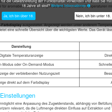
 für die Gewährleistung der Funktionalität verwenden und dass Sie mi
das Display am Vaporizer, wodurch eine direkte Kontrolle während der N
18 Jahre alt sind?
Weitere Informationen
l für aromabetonte Einstellungen als auch für höhere Temperaturen m
Ja, ich bin über 18.
Nein, ich bin unter 18.
l-Farbdisplay
ausgestattet. Angezeigt werden unter anderem Temperat
ietet eine schnelle Übersicht über die wichtigsten Werte. Das Gerät lä
Darstellung
Digitale Temperaturanzeige
Dire
on-Modus oder On-Demand-Modus
Schnelle
nzeige der verbleibenden Nutzungszeit
Bess
ige direkt auf dem Farbdisplay
Einstellungen
ermöglicht eine Anpassung des Zugwiderstands, abhängig von Befüllung
rizern relevant, da die Luftmenge direkten Einfluss auf Extraktion und 