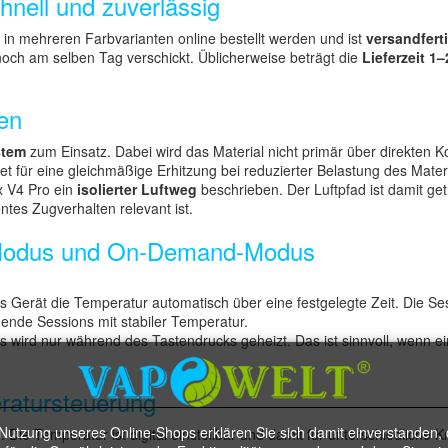
nell und zuverlässig
 mehreren Farbvarianten online bestellt werden und ist
versandfert
noch am selben Tag verschickt. Üblicherweise beträgt die
Lieferzeit 1
en
stem
zum Einsatz. Dabei wird das Material nicht primär über direkten Ko
et für eine gleichmäßige Erhitzung bei reduzierter Belastung des Mater
x V4 Pro ein
isolierter Luftweg
beschrieben. Der Luftpfad ist damit g
entes Zugverhalten relevant ist.
-Modus und On-Demand-Modus
 Gerät die Temperatur automatisch über eine festgelegte Zeit. Die S
hende Sessions mit stabiler Temperatur.
rd nur während des Tastendrucks geheizt. Das ist sinnvoll, wenn ei
ratursteuerung
 Nutzung unseres Online-Shops erklären Sie sich damit einverstanden, 
C
. Die Temperatur ist digital einstellbar und damit für unterschiedliche 