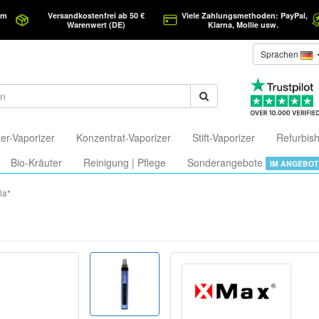
am
Versandkostenfrei ab 50 €
Viele Zahlungsmethoden: PayPal,
Warenwert (DE)
Klarna, Mollie usw.
Sprachen
er-Vaporizer
Konzentrat-Vaporizer
Stift-Vaporizer
Refurbish
Bio-Kräuter
Reinigung | Pflege
Sonderangebote
IM ANGEBOT
la*