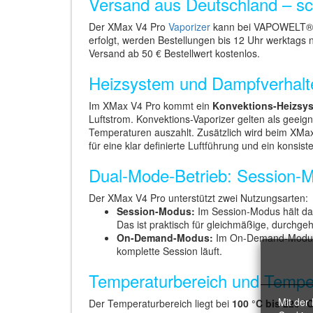
Versand aus Deutschland – sch
Der XMax V4 Pro
Vaporizer
kann bei VAPOWELT® in
erfolgt, werden Bestellungen bis 12 Uhr werktags 
Versand ab 50 € Bestellwert kostenlos.
Heizsystem und Dampfverhalt
Im XMax V4 Pro kommt ein
Konvektions-Heizsy
Luftstrom. Konvektions-Vaporizer gelten als geeign
Temperaturen auszahlt. Zusätzlich wird beim XMa
für eine klar definierte Luftführung und ein konsist
Dual-Mode-Betrieb: Session
Der XMax V4 Pro unterstützt zwei Nutzungsarten:
Session-Modus:
Im Session-Modus hält das
Das ist praktisch für gleichmäßige, durchge
On-Demand-Modus:
Im On-Demand-Modus wi
komplette Session läuft.
Temperaturbereich und Tempe
Mit der
Der Temperaturbereich liegt bei
100 °C bis 220 °