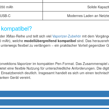
550 mAh
Solide Kapazi
USB-C
Modernes Laden an Netzte
 kompatibel?
der XMax-Reihe und teilt sich viel
Vaporizer-Zubehör
mit dem Vorgänge
0 mAh), welche
modellübergreifend kompatibel
sind. Das herausneh
nterwegs flexibel zu verlängern – ein praktischer Vorteil gegenüber G
r Konvektions-Vaporizer im kompakten Pen-Format. Das Zusammenspiel
tet eine flexible Nutzung für unterschiedliche Anforderungen. Die dig
n Einsatzbereich deutlich. Insgesamt handelt es sich um einen technisc
anken Gerät vereint.