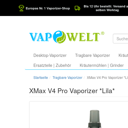
Bis 12 Uhr bestellt: Versand 
Europas Nr. 1 Vaporizer-Shop
selben Werktag
Desktop-Vaporizer
Tragbare Vaporizer
Kräut
Ersatzteile | Zubehör
Kräutermühlen | Grinder
Startseite
Tragbare Vaporizer
XMax V4 Pro Vaporizer *Li
XMax V4 Pro Vaporizer *Lila*