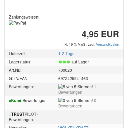
Zahlungsweisen:
4,95 EUR
inkl. 19 % MwSt. zzgl.
Versandkosten
Lieferzeit:
1-2 Tage
Lagerstatus:
auf Lager
Art.Nr.:
700020
GTIN/EAN:
6972425941463
5
Bewertungen:
1
von
Bewertungen
5
0
eKomi
-Bewertungen:
0
Sternen!
von
Bewertungen
5
TRUST
PILOT
-
Sternen!
Bewertungen:
Hersteller:
WOLKENKRAFT