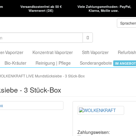
am
Versandkostenfrei ab 50 €
Viele Zahlungsmethoden: PayPal,
Warenwert (DE)
Klarna, Mollie usw.
Sprache
er-Vaporizer
Konzentrat-Vaporizer
Stift-Vaporizer
Refurbish
Bio-Kräuter
Reinigung | Pflege
Sonderangebote
IM ANGEBOT
OLKENKRAFT LIVE Mundstücksiebe - 3 Stück-Box
ebe - 3 Stück-Box
Zahlungsweisen: