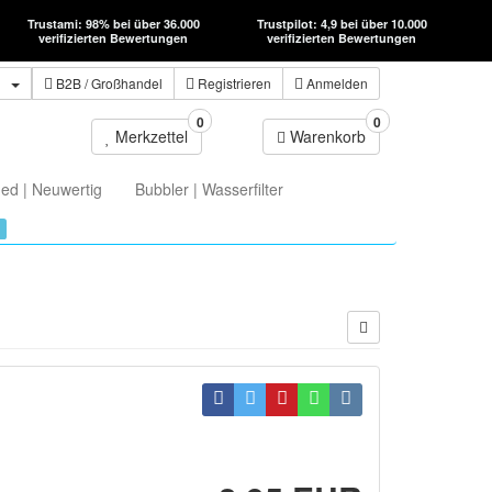
Trustami: 98% bei über 36.000
Trustpilot: 4,9 bei über 10.000
verifizierten Bewertungen
verifizierten Bewertungen
n
B2B
/ Großhandel
Registrieren
Anmelden
0
0
Merkzettel
Warenkorb
ed | Neuwertig
Bubbler | Wasserfilter