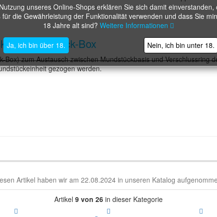
 Nutzung unseres Online-Shops erklären Sie sich damit einverstanden, 
 für die Gewährleistung der Funktionalität verwenden und dass Sie mi
18 Jahre alt sind?
Weitere Informationen
iebe - 3 Stück-Box
Ja, ich bin über 18.
Nein, ich bin unter 18.
-Box) zum Austausch zwischen Mundstückbasis und Verschlussring 
Mundstückeinheit gezogen werden.
esen Artikel haben wir am 22.08.2024 in unseren Katalog aufgenomm
Artikel
9 von 26
in dieser Kategorie