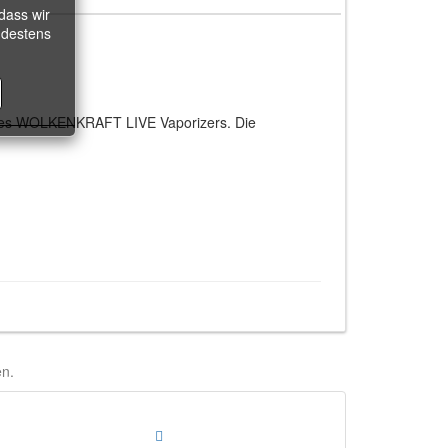
dass wir
ndestens
des WOLKENKRAFT LIVE Vaporizers. Die
en.