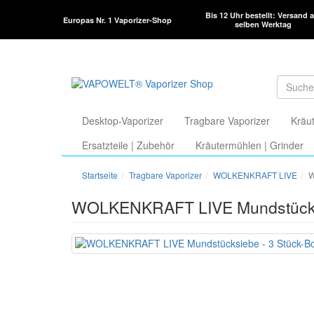
Bis 12 Uhr bestellt: Versand 
Europas Nr. 1 Vaporizer-Shop
selben Werktag
Desktop-Vaporizer
Tragbare Vaporizer
Kräut
Ersatzteile | Zubehör
Kräutermühlen | Grinder
Startseite
Tragbare Vaporizer
WOLKENKRAFT LIVE
W
WOLKENKRAFT LIVE Mundstücksi