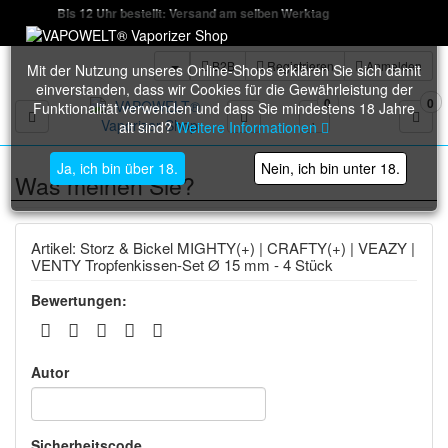
Bis 12 Uhr bestellt: Versand am selben Werktag
B2B
Registrieren
Anmelden
Mit der Nutzung unseres Online-Shops erklären Sie sich damit
einverstanden, dass wir Cookies für die Gewährleistung der
0
0
Funktionalität verwenden und dass Sie mindestens 18 Jahre
Toggle navigation
alt sind?
Weitere Informationen
Ja, ich bin über 18.
Nein, ich bin unter 18.
Was meinen Sie?
Artikel: Storz & Bickel MIGHTY(+) | CRAFTY(+) | VEAZY |
VENTY Tropfenkissen-Set Ø 15 mm - 4 Stück
Bewertungen:
Autor
Sicherheitscode