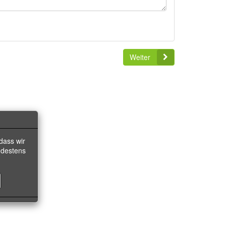
Weiter
dass wir
ndestens