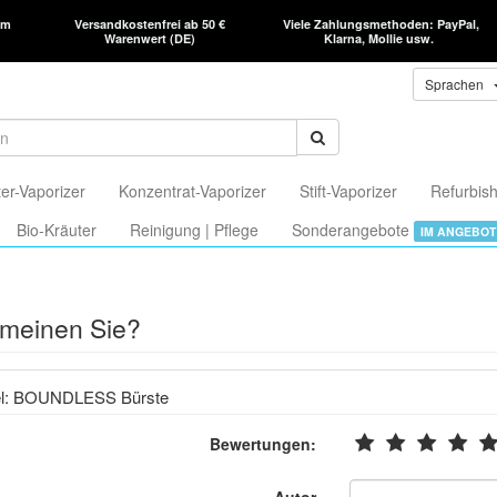
am
Versandkostenfrei ab 50 €
Viele Zahlungsmethoden: PayPal,
Warenwert (DE)
Klarna, Mollie usw.
Sprachen
er-Vaporizer
Konzentrat-Vaporizer
Stift-Vaporizer
Refurbish
Bio-Kräuter
Reinigung | Pflege
Sonderangebote
IM ANGEBOT
meinen Sie?
kel: BOUNDLESS Bürste
Bewertungen: