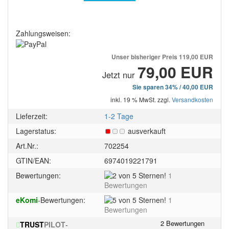
Zahlungsweisen:
Unser bisheriger Preis
119,00 EUR
79,00 EUR
Jetzt nur
Sie sparen 34% / 40,00 EUR
inkl. 19 % MwSt. zzgl.
Versandkosten
Lieferzeit:
1-2 Tage
Lagerstatus:
ausverkauft
Art.Nr.:
702254
GTIN/EAN:
6974019221791
2
Bewertungen:
1
von
Bewertungen
5
5
eKomi
-Bewertungen:
1
Sternen!
von
Bewertungen
5
TRUST
PILOT
-
Sternen!