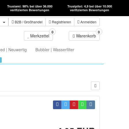
Trustami: 98% bei über 36.000
Trustpilot: 4,9 bei über 10.000
verifizierten Bewertungen
verifizierten Bewertungen
n
B2B
/ Großhandel
Registrieren
Anmelden
0
0
Merkzettel
Warenkorb
ed | Neuwertig
Bubbler | Wasserfilter