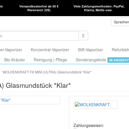
am
Versandkostenfrei ab 50 €
Viele Zahlungsmethoden: PayPal,
Warenwert (DE)
Klarna, Mollie usw.
Sprache
er-Vaporizer
Konzentrat-Vaporizer
Stift-Vaporizer
Refurbish
Bio-Kräuter
Reinigung | Pflege
Sonderangebote
IM ANGEBOT
WOLKENKRAFT FX MINI (ULTRA) Glasmundstück *Klar*
Glasmundstück *Klar*
Zahlungsweisen: