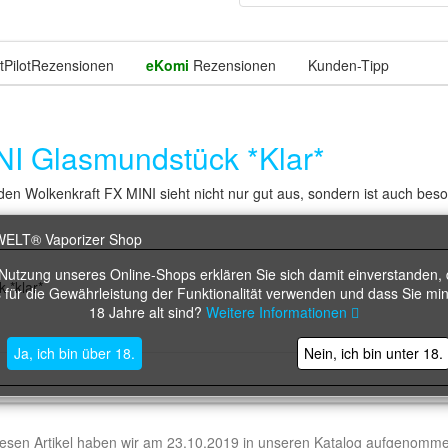
Rezensionen
eKomi
Rezensionen
Kunden-Tipp
 Glasmundstück *Klar*
olkenkraft FX MINI sieht nicht nur gut aus, sondern ist auch besond
 Nutzung unseres Online-Shops erklären Sie sich damit einverstanden, 
*klar*
 für die Gewährleistung der Funktionalität verwenden und dass Sie mi
18 Jahre alt sind?
Weitere Informationen
Ja, ich bin über 18.
Nein, ich bin unter 18.
esen Artikel haben wir am 23.10.2019 in unseren Katalog aufgenomm