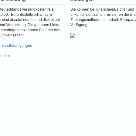
Deutschlands versandkostenfreie
Sie können bei uns schnell, sicher und
b 50,- Euro Bestellwert. Unsere
unkompliziert zahlen. Es stehen die wic
sind absolut neutral und diskret bei
Zahlungsmethoden innerhalb Europas 
nd Verpackung. Die genauen Liefer-
Verfügung.
ndbedingungen können Sie über den
Link einsehen:
Versandbedingungen
den mit: