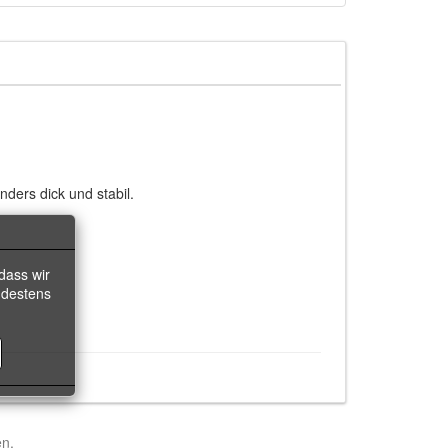
ers dick und stabil.
dass wir
ndestens
en.