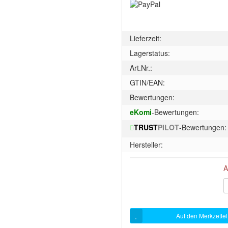
Lieferzeit:
Lagerstatus:
Art.Nr.:
GTIN/EAN:
Bewertungen:
eKomi
-Bewertungen:
TRUST
PILOT
-Bewertungen:
Hersteller:
A
Auf den Merkzettel