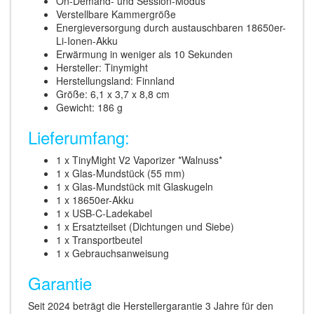
On-Demand- und Session-Modus
Verstellbare Kammergröße
Energieversorgung durch austauschbaren 18650er-
Li-Ionen-Akku
Erwärmung in weniger als 10 Sekunden
Hersteller: Tinymight
Herstellungsland: Finnland
Größe: 6,1 x 3,7 x 8,8 cm
Gewicht: 186 g
Lieferumfang:
1 x TinyMight V2 Vaporizer *Walnuss*
1 x Glas-Mundstück (55 mm)
1 x Glas-Mundstück mit Glaskugeln
1 x 18650er-Akku
1 x USB-C-Ladekabel
1 x Ersatzteilset (Dichtungen und Siebe)
1 x Transportbeutel
1 x Gebrauchsanweisung
Garantie
Seit 2024 beträgt die Herstellergarantie 3 Jahre für den