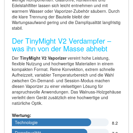
Edelstahlfilter lassen sich leicht entnehmen und mit
warmem Wasser oder Vaporizer-Zubehör säubern. Durch
die klare Trennung der Bauteile bleibt der
Wartungsaufwand gering und die Dampfqualität langfristig
stabil.
Der TinyMight V2 Verdampfer –
was ihn von der Masse abhebt
Der
TinyMight V2 Vaporizer
vereint hohe Leistung,
flexible Nutzung und hochwertige Materialien in einem
kompakten Format. Reine Konvektion, extrem schnelle
Aufheizzeit, variabler Temperaturbereich und die Wahl
zwischen On-Demand- und Session-Modus machen
diesen Vaporizer zu einer vielseitigen Lösung für
anspruchsvolle Anwendungen. Das Walnuss-Holzgehäuse
verleiht dem Gerät zusätzlich eine hochwertige und
natürliche Optik.
Wertung:
Technologie
Technologie
8.2
Dampfqualität
Dampfqualität