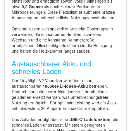
einstellbar und ermöglicht sowohl volle Füllmengen bis
etwa
0,2 Gramm
als auch kleinere Portionen für
Mikrodosierungen. Diese Flexibilität erlaubt eine präzise
Anpassung an unterschiedliche Nutzungsgewohnheiten.
Optional lassen sich speziell entwickelte Dosierkapseln
verwenden, die ein sauberes Befüllen, schnelles
Wechseln und eine konstante Kammergröße
ermöglichen. Gleichzeitig erleichtern sie die Reinigung
und halten die Heizkammer länger sauber.
Austauschbarer Akku und
schnelles Laden
Der TinyMight V2 Vaporizer wird über einen
austauschbaren
18650er-Li-Ionen-Akku
betrieben.
Dadurch kann ein leerer Akku jederzeit durch einen
geladenen ersetzt werden, was unterbrechungsfreie
Nutzung ermöglicht. Für optimale Leistung wird ein Akku
mit mindestens 20 Ampere Entladestrom empfohlen.
Das Aufladen erfolgt über eine
USB-C-Ladefunktion
, die
schnelles Laden unterstützt. Mit einem geeigneten
Schnellladegerät ist der Akku in weniger als einer Stunde