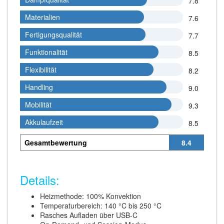
7.8
Materialien
Materialien
7.6
Fertigungsqualität
Fertigungsqualität
7.7
Funktionalität
Funktionalität
8.5
Flexibilität
Flexibilität
8.2
Handling
Handling
9.0
Mobilität
Mobilität
9.3
Akkulaufzeit
Akkulaufzeit
8.5
Gesamtbewertung
8.4
Details:
Heizmethode: 100% Konvektion
Temperaturbereich: 140 °C bis 250 °C
Rasches Aufladen über USB-C