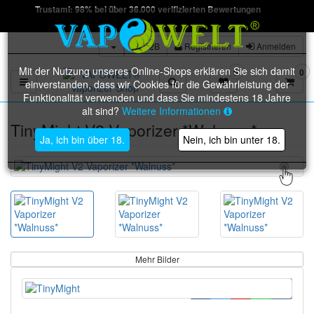
Trustami: 98% bei über 36.000 verifizierten Bewertungen
B2B
Registrieren
Anmelden
Mit der Nutzung unseres Online-Shops erklären Sie sich damit
0
0
Toggle navigation
einverstanden, dass wir Cookies für die Gewährleistung der
Funktionalität verwenden und dass Sie mindestens 18 Jahre
alt sind?
Weitere Informationen
TinyMight V2 Vaporizer *Walnuss*
Ja, ich bin über 18.
Nein, ich bin unter 18.
Mehr Bilder