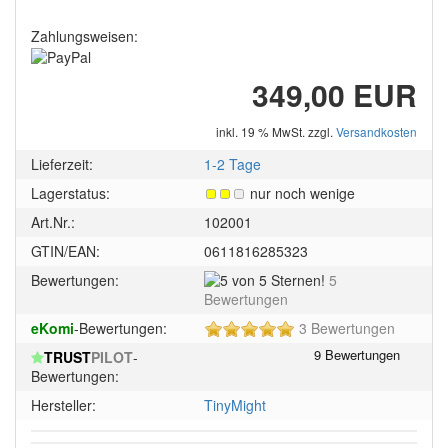
Zahlungsweisen:
349,00 EUR
inkl. 19 % MwSt. zzgl.
Versandkosten
Lieferzeit:
1-2 Tage
Lagerstatus:
nur noch wenige
Art.Nr.:
102001
GTIN/EAN:
0611816285323
5
Bewertungen:
5
von
Bewertungen
5
5
eKomi
-Bewertungen:
3 Bewertungen
Sternen!
von
TRUST
PILOT
-
5
Bewertungen:
Sternen!
Hersteller:
TinyMight