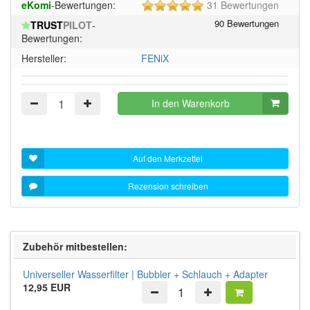
5
eKomi
-Bewertungen:
31 Bewertungen
5
von
Sternen!
TRUST
PILOT
-
5
Bewertungen:
Sternen!
Hersteller:
FENiX
In den Warenkorb
Auf den Merkzettel
Rezension schreiben
Zubehör mitbestellen:
Universeller Wasserfilter | Bubbler + Schlauch + Adapter
12,95 EUR