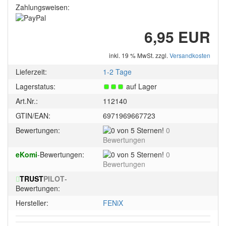
Zahlungsweisen:
6,95 EUR
inkl. 19 % MwSt. zzgl.
Versandkosten
Lieferzeit:
1-2 Tage
Lagerstatus:
auf Lager
Art.Nr.:
112140
GTIN/EAN:
6971969667723
0
Bewertungen:
0
von
Bewertungen
5
0
eKomi
-Bewertungen:
0
Sternen!
von
Bewertungen
5
TRUST
PILOT
-
Sternen!
Bewertungen:
Hersteller:
FENiX