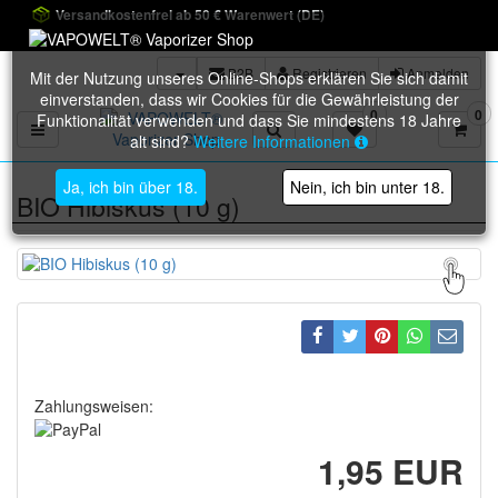
Versandkostenfrei ab 50 € Warenwert (DE)
B2B
Registrieren
Anmelden
Mit der Nutzung unseres Online-Shops erklären Sie sich damit
einverstanden, dass wir Cookies für die Gewährleistung der
0
0
Funktionalität verwenden und dass Sie mindestens 18 Jahre
Toggle navigation
alt sind?
Weitere Informationen
Ja, ich bin über 18.
Nein, ich bin unter 18.
BIO Hibiskus (10 g)
Zahlungsweisen:
1,95 EUR