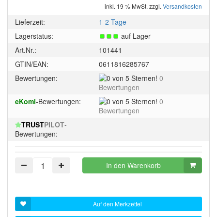
inkl. 19 % MwSt. zzgl.
Versandkosten
Lieferzeit:
1-2 Tage
Lagerstatus:
auf Lager
Art.Nr.:
101441
GTIN/EAN:
0611816285767
0
Bewertungen:
0
von
Bewertungen
5
0
eKomi
-Bewertungen:
0
Sternen!
von
Bewertungen
5
TRUST
PILOT
-
Sternen!
Bewertungen:
In den Warenkorb
Auf den Merkzettel