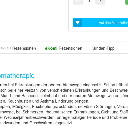
Auf den Merkzettel
Rezensionen
eKomi
Rezensionen
Kunden-Tipp
omatherapie
nderem bei Erkrankungen der oberen Atemwege eingesetzt. Schon früh
inisch bei einer Vielzahl von verschiedenen Erkrankungen und Beschwer
er Mund- und Rachenschleimhaut und der oberen Atemwege wie entzünd
en, Keuchhusten und Asthma Linderung bringen.
mpfen, Müdigkeit, Erschöpfungszuständen, nervösen Störungen, Verd
 Harnwege, bei Schmerzen, rheumatischen Erkrankungen, Gicht und Sto
t bei Wechseljahresbeschwerden, unregelmäßiger Periode und Problemen 
Brandwunden und Geschwüren eingesetzt.