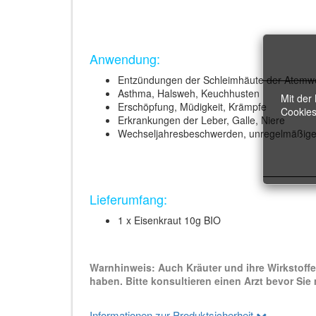
Anwendung:
Entzündungen der Schleimhäute der Atem
Asthma, Halsweh, Keuchhusten
Mit der
Erschöpfung, Müdigkeit, Krämpfe
Cookies
Erkrankungen der Leber, Galle, Niere
Wechseljahresbeschwerden, unregelmäßige
Lieferumfang:
1 x Eisenkraut 10g BIO
Warnhinweis: Auch Kräuter und ihre Wirkstof
haben. Bitte konsultieren einen Arzt bevor Sie
Informationen zur Produktsicherheit