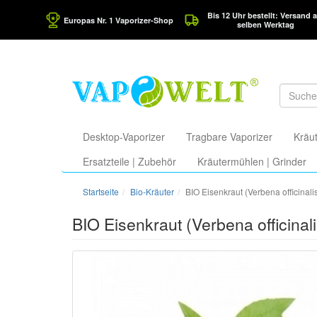
Bis 12 Uhr bestellt: Versand 
Europas Nr. 1 Vaporizer-Shop
selben Werktag
Desktop-Vaporizer
Tragbare Vaporizer
Kräut
Ersatzteile | Zubehör
Kräutermühlen | Grinder
Startseite
Bio-Kräuter
BIO Eisenkraut (Verbena officinalis
BIO Eisenkraut (Verbena officinali