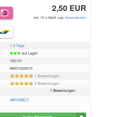
2,50 EUR
inkl. 19 % MwSt. zzgl.
Versandkosten
1-2 Tage
auf Lager
100131
98931620015
5
1 Bewertungen
von
5
5 Bewertungen
5
von
Sternen!
:
5
Sternen!
VAPOWELT
In den Warenkorb