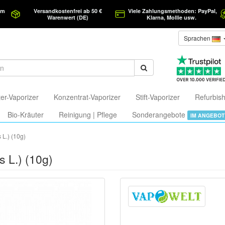
am
Versandkostenfrei ab 50 €
Viele Zahlungsmethoden: PayPal,
Warenwert (DE)
Klarna, Mollie usw.
Sprachen
er-Vaporizer
Konzentrat-Vaporizer
Stift-Vaporizer
Refurbish
Bio-Kräuter
Reinigung | Pflege
Sonderangebote
IM ANGEBOT
 L.) (10g)
s L.) (10g)