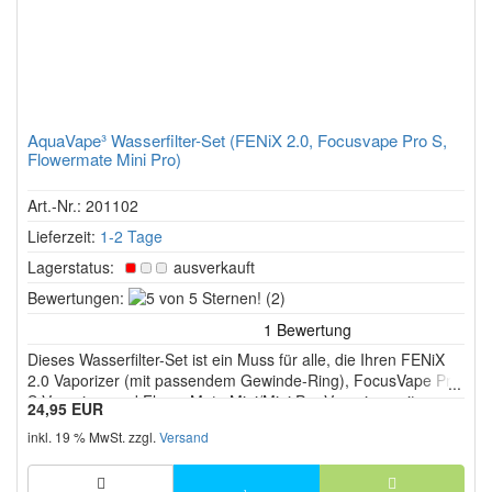
AquaVape³ Wasserfilter-Set (FENiX 2.0, Focusvape Pro S,
Flowermate Mini Pro)
Art.-Nr.: 201102
Lieferzeit:
1-2 Tage
Lagerstatus:
ausverkauft
5
Bewertungen:
(2)
von
5
Dieses Wasserfilter-Set ist ein Muss für alle, die Ihren FENiX
Sternen!
2.0 Vaporizer (mit passendem Gewinde-Ring), FocusVape Pro
S Vaporizer und FlowerMate Mini/Mini Pro Vaporizer mit
24,95 EUR
sanftem und reinem Dampf nutzen wollen.
inkl. 19 % MwSt. zzgl.
Versand