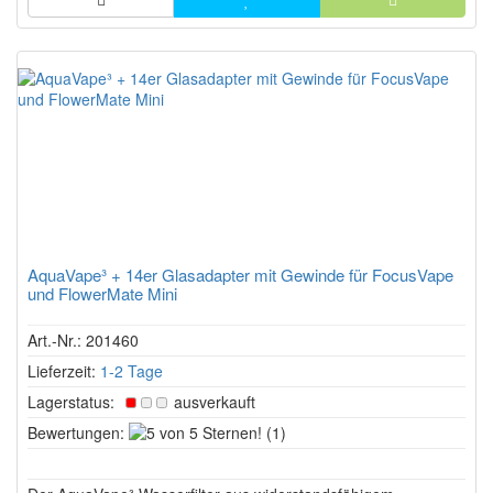
AquaVape³ + 14er Glasadapter mit Gewinde für FocusVape
und FlowerMate Mini
Art.-Nr.: 201460
Lieferzeit:
1-2 Tage
Lagerstatus:
ausverkauft
5
Bewertungen:
(1)
von
5