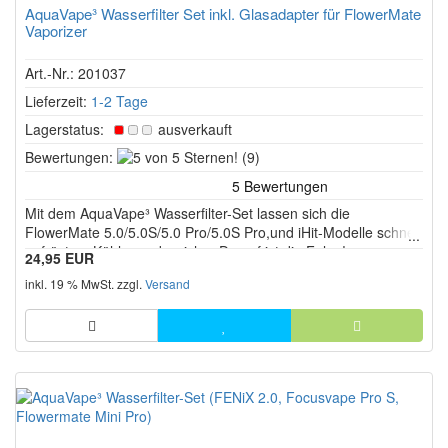
AquaVape³ Wasserfilter Set inkl. Glasadapter für FlowerMate
Vaporizer
Art.-Nr.: 201037
Lieferzeit:
1-2 Tage
Lagerstatus:
ausverkauft
5
Bewertungen:
(9)
von
5
Mit dem AquaVape³ Wasserfilter-Set lassen sich die
Sternen!
FlowerMate 5.0/5.0S/5.0 Pro/5.0S Pro,und iHit-Modelle schnell
aufrüsten. Kühler und weicher Dampf ist die Folge!
24,95 EUR
inkl. 19 % MwSt. zzgl.
Versand