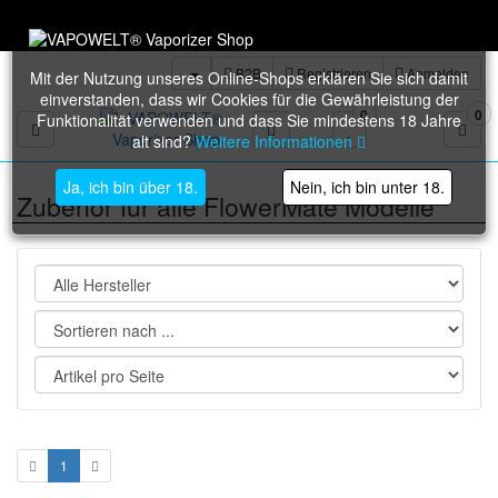
Trustami: 98% bei über 36.000 verifizierten Bewertungen
B2B
Registrieren
Anmelden
Mit der Nutzung unseres Online-Shops erklären Sie sich damit
einverstanden, dass wir Cookies für die Gewährleistung der
0
0
Funktionalität verwenden und dass Sie mindestens 18 Jahre
Toggle navigation
alt sind?
Weitere Informationen
Ja, ich bin über 18.
Nein, ich bin unter 18.
Zubehör für alle FlowerMate Modelle
1