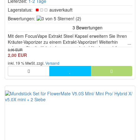
Lieferzeit:
1-2 Tage
Lagerstatus:
ausverkauft
0
Bewertungen:
(2)
von
5
Mit dem FocusVape Extrakt Steel Kapsel erweitern Sie Ihren
Sternen!
Kräuter-Vaporizer zu einem Extrakt-Vaporizer! Weiterhin
schonen Sie die Kräuterkammer und sind für den mobilen
3,95 EUR
Dampfeinsatz unterwegs bestens vorbereitet.
2,00 EUR
inkl. 19 % MwSt. zzgl.
Versand