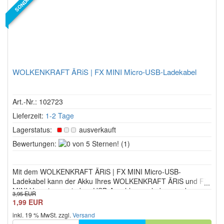
WOLKENKRAFT ÄRiS | FX MINI Micro-USB-Ladekabel
Art.-Nr.: 102723
Lieferzeit:
1-2 Tage
Lagerstatus:
ausverkauft
0
Bewertungen:
(1)
von
5
Mit dem WOLKENKRAFT ÄRiS | FX MINI Micro-USB-
Sternen!
Ladekabel kann der Akku Ihres WOLKENKRAFT ÄRiS und FX
MINI Vaporizer an jedem USB-Anschluss geladen werden.
3,95 EUR
1,99 EUR
inkl. 19 % MwSt. zzgl.
Versand