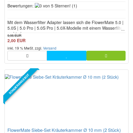
0
Bewertungen:
(1)
von
5
Mit dem Wasserfilter Adapter lassen sich die FlowerMate 5.0 |
Sternen!
5.0S | 5.0 Pro | 5.0S Pro | 5.0X-Modelle mit einem Wasserfilter
verbinden.
9,95 EUR
2,00 EUR
inkl. 19 % MwSt. zzgl.
Versand
SONDERANGEBOT
FlowerMate Siebe-Set Kräuterkammer Ø 10 mm (2 Stück)