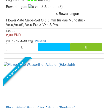
0
Bewertungen:
(5)
von
5
FlowerMate Siebe-Set Ø 8,5 mm für das Mundstück
Sternen!
V5.0,V5.0S, V5.0 Pro & V5.0S Pro.
5,95 EUR
2,00 EUR
inkl. 19 % MwSt. zzgl.
Versand
SONDERANGEBOT
FlowerMate Wasserfilter Adapter (Edelstahl)