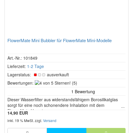
FlowerMate Mini Bubbler für FlowerMate Mini-Modelle
Art.-Nr.: 101849
Lieferzeit:
1-2 Tage
Lagerstatus:
ausverkauft
4
Bewertungen:
(5)
von
5
Dieser Wasserfilter aus widerstandsfähigem Borosilikatglas
Sternen!
sorgt für eine noch schonendere Inhalation mit dem
FlowerMate Vaporizer.
14,90 EUR
inkl. 19 % MwSt. zzgl.
Versand