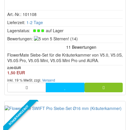
Art.-Nr.: 101108
Lieferzeit:
1-2 Tage
Lagerstatus:
auf Lager
5
Bewertungen:
(14)
von
5
FlowerMate Siebe-Set für die Kräuterkammer von V5.0, V5.0S,
Sternen!
V5.0S Pro, V5.0S Mini, V5.0S Mini Pro und AURA.
2,99 EUR
1,50 EUR
inkl. 19 % MwSt. zzgl.
Versand
SONDERANGEBOT