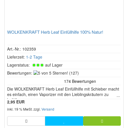
WOLKENKRAFT Herb Leaf Einfüllhilfe 100% Natur!
Art.-Nr.: 102359
Lieferzeit:
1-2 Tage
Lagerstatus:
auf Lager
5
Bewertungen:
(127)
von
5
Die WOLKENKRAFT Herb Leaf Einfüllhilfe mit Schieber macht
Sternen!
es einfach, einen Vaporizer mit den Lieblingskräutern zu
befüllen.
2,95 EUR
inkl. 19 % MwSt. zzgl.
Versand