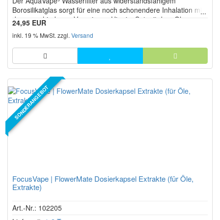
Der AquaVape³ Wasserfilter aus widerstandsfähigem
Sternen!
Borosilikatglas sorgt für eine noch schonendere Inhalation mit
den verschiedenen Vaporizern. Hier im Set mit dem Glas-
24,95 EUR
Adapter!
inkl. 19 % MwSt. zzgl.
Versand
SONDERANGEBOT
FocusVape | FlowerMate Dosierkapsel Extrakte (für Öle,
Extrakte)
Art.-Nr.: 102205