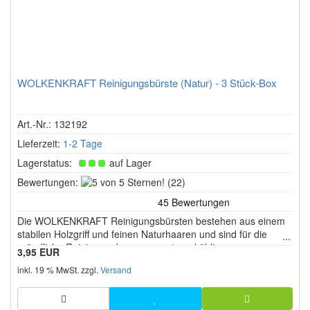
WOLKENKRAFT Reinigungsbürste (Natur) - 3 Stück-Box
Art.-Nr.: 132192
Lieferzeit:
1-2 Tage
Lagerstatus:
auf Lager
5
Bewertungen:
(22)
von
5
Die WOLKENKRAFT Reinigungsbürsten bestehen aus einem
Sternen!
stabilen Holzgriff und feinen Naturhaaren und sind für die
gründliche Reinigung der zuvor runtergekühlten
3,95 EUR
Kräuterkammer im Vaporizer konzipiert. Sie eignen sich für
inkl. 19 % MwSt. zzgl.
Versand
verschiedene Vaporizer wie WOLKENKRAFT FX MINI ULTRA,
ÄRiS ULTRA und LIVE.