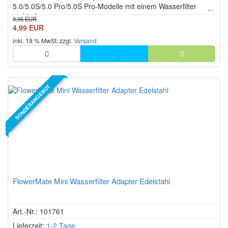
5.0/5.0S/5.0 Pro/5.0S Pro-Modelle mit einem Wasserfilter
verbinden.
9,95 EUR
4,99 EUR
inkl. 19 % MwSt. zzgl.
Versand
SONDERANGEBOT
FlowerMate Mini Wasserfilter Adapter Edelstahl
Art.-Nr.: 101761
Lieferzeit:
1-2 Tage