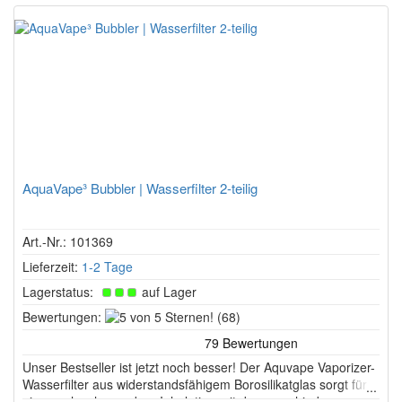
AquaVape³ Bubbler | Wasserfilter 2-teilig
Art.-Nr.: 101369
Lieferzeit:
1-2 Tage
Lagerstatus:
auf Lager
5
Bewertungen:
(68)
von
5
Unser Bestseller ist jetzt noch besser! Der Aquvape Vaporizer-
Sternen!
Wasserfilter aus widerstandsfähigem Borosilikatglas sorgt für
eine noch schonendere Inhalation mit den verschiedenen