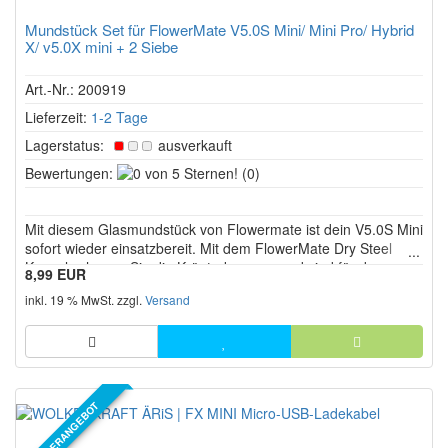
Mundstück Set für FlowerMate V5.0S Mini/ Mini Pro/ Hybrid
X/ v5.0X mini + 2 Siebe
Art.-Nr.: 200919
Lieferzeit:
1-2 Tage
Lagerstatus:
ausverkauft
0
Bewertungen:
(0)
von
5
Mit diesem Glasmundstück von Flowermate ist dein V5.0S Mini
Sternen!
sofort wieder einsatzbereit. Mit dem FlowerMate Dry Steel
Kapsel schonen Sie die Kräuterkammer und sind für den
8,99 EUR
mobilen Dampfeinsatz unterwegs bestens vorbereitet.
inkl. 19 % MwSt. zzgl.
Versand
SONDERANGEBOT