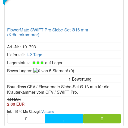
FlowerMate SWIFT Pro Siebe-Set Ø16 mm
(Kräuterkammer)
Art.-Nr.: 101703
Lieferzeit:
1-2 Tage
Lagerstatus:
auf Lager
0
Bewertungen:
(0)
von
5
Boundless CFV / Flowermate Siebe-Set Ø 16 mm für die
Sternen!
Kräuterkammer vom CFV / SWIFT Pro.
4,95 EUR
2,00 EUR
inkl. 19 % MwSt. zzgl.
Versand