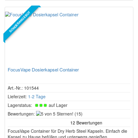
SONDERANGEBOT
FocusVape Dosierkapsel Container
Art.-Nr.: 101544
Lieferzeit:
1-2 Tage
Lagerstatus:
auf Lager
5
Bewertungen:
(15)
von
5
FocusVape Container für Dry Herb Steel Kapseln. Einfach die
Sternen!
Kapsel zu Hause befüllen und unterwegs genießen.