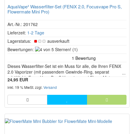
AquaVape³ Wasserfilter-Set (FENiX 2.0, Focusvape Pro S,
Flowermate Mini Pro)
Art.-Nr.: 201762
Lieferzeit:
1-2 Tage
Lagerstatus:
ausverkauft
4
Bewertungen:
(1)
von
5
Dieses Wasserfilter-Set ist ein Muss für alle, die Ihren FENiX
Sternen!
2.0 Vaporizer (mit passendem Gewinde-Ring, separat
erhältlich), FocusVape Pro S Vaporizer und FlowerMate
24,95 EUR
Mini/Mini Pro Vaporizer mit sanftem und reinem Dampf nutzen
inkl. 19 % MwSt. zzgl.
Versand
wollen.