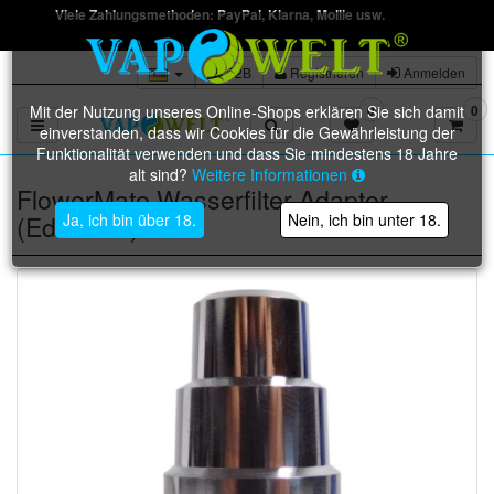
Viele Zahlungsmethoden: PayPal, Klarna, Mollie usw.
B2B
Registrieren
Anmelden
Mit der Nutzung unseres Online-Shops erklären Sie sich damit
0
0
Toggle navigation
einverstanden, dass wir Cookies für die Gewährleistung der
Funktionalität verwenden und dass Sie mindestens 18 Jahre
alt sind?
Weitere Informationen
FlowerMate Wasserfilter Adapter
(Edelstahl)
Ja, ich bin über 18.
Nein, ich bin unter 18.