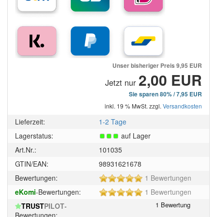
Unser bisheriger Preis
9,95 EUR
2,00 EUR
Jetzt nur
Sie sparen 80% / 7,95 EUR
inkl. 19 % MwSt. zzgl.
Versandkosten
Lieferzeit:
1-2 Tage
Lagerstatus:
auf Lager
Art.Nr.:
101035
GTIN/EAN:
98931621678
5
Bewertungen:
1 Bewertungen
von
5
eKomi
-Bewertungen:
1 Bewertungen
5
von
Sternen!
TRUST
PILOT
-
5
Bewertungen: