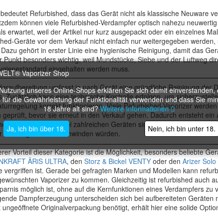
bedeutet Refurbished, dass das Gerät nicht als klassische Neuware ver
tzdem können viele Refurbished-Verdampfer optisch nahezu neuwertig s
ls erwartet, weil der Artikel nur kurz ausgepackt oder ein einzelnes Ma
hed-Geräte vor dem Verkauf nicht einfach nur weitergegeben werden, s
Dazu gehört in erster Linie eine hygienische Reinigung, damit das Gerä
er Punkt besonders wichtig, weil Mundstücke, Siebe und der Luftweg d
ygienestandard eingehalten werden muss.
deraufbereitung umfasst je nach Gerät eine gründliche Reinigung de
 Nutzung unseres Online-Shops erklären Sie sich damit einverstanden, 
. Zusätzlich kann eine technische Kontrolle erfolgen, um sicherzustell
 für die Gewährleistung der Funktionalität verwenden und dass Sie mi
urregelung korrekt funktionieren. Viele Refurbished-Vaporizer werden 
18 Jahre alt sind?
Weitere Informationen
 geprüft, bevor sie erneut in den Verkauf gehen. Dadurch entsteht ein 
her Gebrauchtware. Bei zahlreichen Geräten sind die Gebrauchsspuren s
Ja, ich bin über 18.
Nein, ich bin unter 18.
r Nutzung sofort verschwinden würden.
erer Vorteil dieser Kategorie ist die Möglichkeit, besonders beliebte Ge
KRAFT ÄRiS ULTRA
, den
Storz & Bickel VENTY
oder den
Arizer Solo
e vergriffen ist. Gerade bei gefragten Marken und Modellen kann refurb
ewünschten Vaporizer zu kommen. Gleichzeitig ist refurbished auch aus w
parnis möglich ist, ohne auf die Kernfunktionen eines Verdampfers zu 
gende Dampferzeugung unterscheiden sich bei aufbereiteten Geräten n
 ungeöffnete Originalverpackung benötigt, erhält hier eine solide Optio