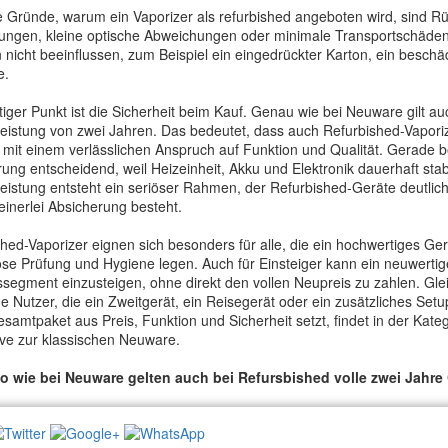
e Gründe, warum ein Vaporizer als refurbished angeboten wird, sind 
ungen, kleine optische Abweichungen oder minimale Transportschäden 
 nicht beeinflussen, zum Beispiel ein eingedrückter Karton, ein besch
e.
tiger Punkt ist die Sicherheit beim Kauf. Genau wie bei Neuware gilt au
istung von zwei Jahren. Das bedeutet, dass auch Refurbished-Vaporiz
mit einem verlässlichen Anspruch auf Funktion und Qualität. Gerade be
ung entscheidend, weil Heizeinheit, Akku und Elektronik dauerhaft stab
istung entsteht ein seriöser Rahmen, der Refurbished-Geräte deutlich at
inerlei Absicherung besteht.
hed-Vaporizer eignen sich besonders für alle, die ein hochwertiges G
öse Prüfung und Hygiene legen. Auch für Einsteiger kann ein neuwertige
ssegment einzusteigen, ohne direkt den vollen Neupreis zu zahlen. Glei
e Nutzer, die ein Zweitgerät, ein Reisegerät oder ein zusätzliches S
samtpaket aus Preis, Funktion und Sicherheit setzt, findet in der Kateg
ive zur klassischen Neuware.
 wie bei Neuware gelten auch bei Refursbished volle zwei Jahre 
NEWSLETTER: