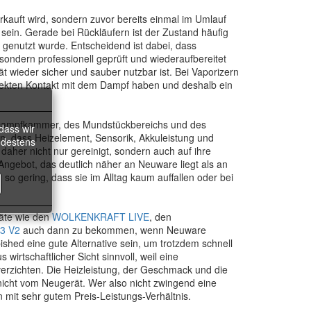
kauft wird, sondern zuvor bereits einmal im Umlauf
ein. Gerade bei Rückläufern ist der Zustand häufig
l genutzt wurde. Entscheidend ist dabei, dass
ondern professionell geprüft und wiederaufbereitet
t wieder sicher und sauber nutzbar ist. Bei Vaporizern
irekten Kontakt mit dem Dampf haben und deshalb ein
r Dampfkammer, des Mundstückbereichs und des
dass wir
en, dass Heizelement, Sensorik, Akkuleistung und
ndestens
daher nicht nur gereinigt, sondern auch auf ihre
Angebot, das deutlich näher an Neuware liegt als an
o gering, dass sie im Alltag kaum auffallen oder bei
räte wie den
WOLKENKRAFT LIVE
, den
 3 V2
auch dann zu bekommen, wenn Neuware
ished eine gute Alternative sein, um trotzdem schnell
irtschaftlicher Sicht sinnvoll, weil eine
verzichten. Die Heizleistung, der Geschmack und die
icht vom Neugerät. Wer also nicht zwingend eine
n mit sehr gutem Preis-Leistungs-Verhältnis.