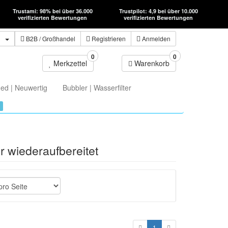
Trustami: 98% bei über 36.000
Trustpilot: 4,9 bei über 10.000
verifizierten Bewertungen
verifizierten Bewertungen
n
B2B
/ Großhandel
Registrieren
Anmelden
0
0
Merkzettel
Warenkorb
ed | Neuwertig
Bubbler | Wasserfilter
r wiederaufbereitet
1