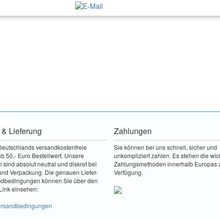
 & Lieferung
Zahlungen
Deutschlands versandkostenfreie
Sie können bei uns schnell, sicher und
b 50,- Euro Bestellwert. Unsere
unkompliziert zahlen. Es stehen die wic
sind absolut neutral und diskret bei
Zahlungsmethoden innerhalb Europas 
nd Verpackung. Die genauen Liefer-
Verfügung.
ndbedingungen können Sie über den
Link einsehen:
Versandbedingungen