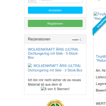
Anmelden
SONDERA
Registrieren
Rezensionen
mehr
WOLKENKRAFT ÄRiS (ULTRA)
Dichtungsring mit Sieb - 3 Stück-
TinyMi
Box
*Refur
Art.-N
Lieferz
Ich bin mir nicht sicher ob es neues
Lagers
Material ist aus dem di
5
Bewer
von
5
Sternen!
WERTUN