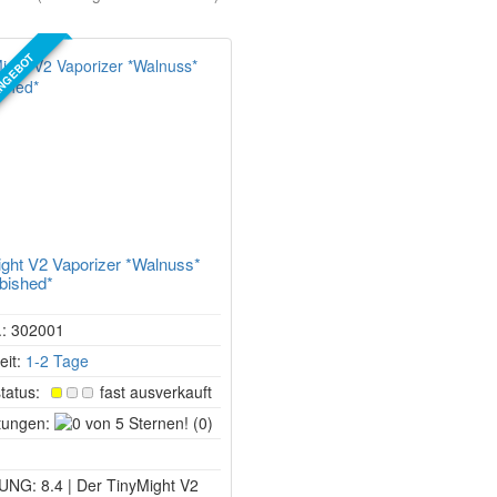
NGEBOT
ght V2 Vaporizer *Walnuss*
bished*
r.: 302001
eit:
1-2 Tage
tatus:
fast ausverkauft
0
tungen:
(0)
von
5
G: 8.4 | Der TinyMight V2
Sternen!