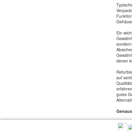
Typisch
Verpack
Funktion
Gehäus
Ein wich
Gewährle
sondern 
Absicher
Gewährle
denen ke
Refurbis
auf seri
Qualität
erfahren
gutes Ge
Alternat
Genauso
EMPFEHLEN SIE UNS: