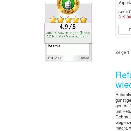
Vaporiz
tragba
349,00 
maxima
319,0
Einsat
Dampfe
Der Ti
kombin
Konvek
hochwe
Zeige
1
Ref
wie
Refurbis
günstige
generalü
um Retou
Gebrauc
Gegenzu
macht, w