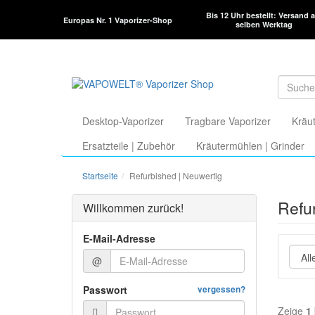
Bis 12 Uhr bestellt: Versand 
Europas Nr. 1 Vaporizer-Shop
selben Werktag
Desktop-Vaporizer
Tragbare Vaporizer
Kräut
Ersatzteile | Zubehör
Kräutermühlen | Grinder
Startseite
Refurbished | Neuwertig
Refur
Willkommen zurück!
E-Mail-Adresse
@
Passwort
vergessen?
Zeige
1