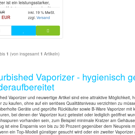
er ist ein leistungsstarker,
rer Kräutervaporizer, der für
EUR
inkl. 19 % MwSt.
le Kontrolle, schnelle
0 EUR
zzgl.
Versand
zbereitschaft und intensive
ntwicklung konzipiert wurde.
nyMight V2 Vaporizer
iert ein reines
tionsheizsystem mit
rtigen Materia...
bis
1
(von insgesamt
1
Artikeln)
urbished Vaporizer - hygienisch ge
deraufbereitet
hed Vaporizer und neuwertige Artikel sind eine attraktive Möglichkeit, 
r zu kaufen, ohne auf ein seriöses Qualitätsniveau verzichten zu müsse
berholte Geräte und geprüfte Rückläufer sowie B-Ware Vaporizer mit k
ren, bei denen der Vaporizer kurz getestet oder lediglich geöffnet wu
hsspuren vorhanden sein, zum Beispiel minimale Kratzer am Gehäuse 
g ist eine Ersparnis von bis zu 30 Prozent gegenüber dem Neupreis m
enn ein Top-Modell günstiger gesucht wird oder ein zweiter Vaporizer 