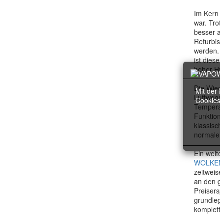
Im Kern 
war. Tro
besser a
Refurbis
werden. 
ist dies
hoher H
Die Wie
Mit der
Luftwegs
Cookies
Temperat
Funktion
klassisc
normale
Ein weit
WOLKEN
zeitweis
an den g
Preisers
grundle
komplett