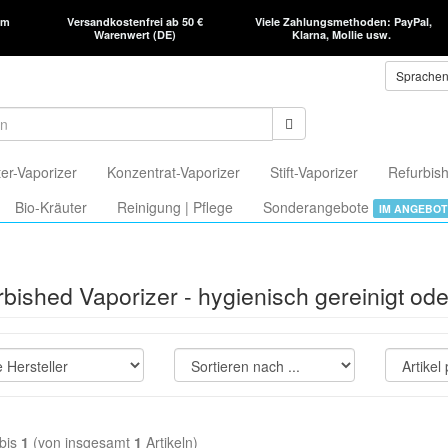
am
Versandkostenfrei ab 50 €
Viele Zahlungsmethoden: PayPal,
Warenwert (DE)
Klarna, Mollie usw.
Sprache
er-Vaporizer
Konzentrat-Vaporizer
Stift-Vaporizer
Refurbish
Bio-Kräuter
Reinigung | Pflege
Sonderangebote
IM ANGEBOT
bished Vaporizer - hygienisch gereinigt ode
bis
1
(von insgesamt
1
Artikeln)