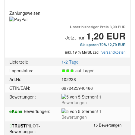
Zahlungsweisen:
Unser bisheriger Preis
3,99 EUR
1,20 EUR
Jetzt nur
Sie sparen 70% / 2,79 EUR
inkl. 19 % MwSt. zzgl.
Versandkosten
Lieferzeit:
1-2 Tage
Lagerstatus:
auf Lager
Art.Nr.:
102238
GTIN/EAN:
6972425940466
5
Bewertungen:
1
von
Bewertungen
5
5
eKomi
-Bewertungen:
1
Sternen!
von
Bewertungen
5
TRUST
PILOT
-
Sternen!
Bewertungen: