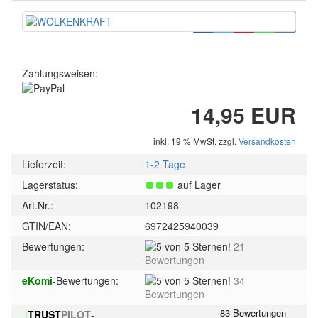
Zahlungsweisen:
14,95 EUR
inkl. 19 % MwSt. zzgl.
Versandkosten
Lieferzeit:
1-2 Tage
Lagerstatus:
auf Lager
Art.Nr.:
102198
GTIN/EAN:
6972425940039
5
Bewertungen:
21
von
Bewertungen
5
5
eKomi
-Bewertungen:
34
Sternen!
von
Bewertungen
5
TRUST
PILOT
-