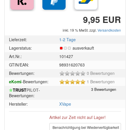
9,95 EUR
inkl. 19 % MwSt. zzgl.
Versandkosten
Lieferzeit:
1-2 Tage
Lagerstatus:
ausverkauft
Art.Nr.:
101427
GTIN/EAN:
98931620763
0
Bewertungen:
0 Bewertungen
von
5
eKomi
-Bewertungen:
1 Bewertungen
5
von
Sternen!
TRUST
PILOT
-
5
Bewertungen:
Sternen!
Hersteller:
XVape
Artikel zur Zeit nicht auf Lager!
Benachrichtigung bei Wiederverfügbarkeit