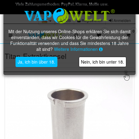
Viele Zahlungsmethoden: PayPal, Klarna, Mollie usw.
B2B
Registrieren
Anmelden
Mit der Nutzung unseres Online-Shops erklären Sie sich damit
0
0
Toggle navigation
einverstanden, dass wir Cookies für die Gewährleistung der
Funktionalität verwenden und dass Sie mindestens 18 Jahre
alt sind?
Weitere Informationen
Titan-Extraktkapsel
Ja, ich bin über 18.
Nein, ich bin unter 18.