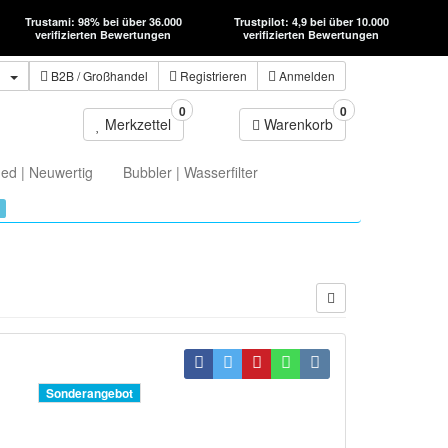
Trustami: 98% bei über 36.000
Trustpilot: 4,9 bei über 10.000
verifizierten Bewertungen
verifizierten Bewertungen
n
B2B
/ Großhandel
Registrieren
Anmelden
0
0
Merkzettel
Warenkorb
ed | Neuwertig
Bubbler | Wasserfilter
Sonderangebot