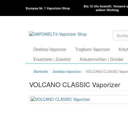
Bis 12 Uhr bestellt: Versand 
Europas Nr. 1 Vaporizer-Shop
selben Werktag
Desktop-Vaporizer
Tragbare Vaporizer
Kräut
Ersatzteile | Zubehör
Kräutermühlen | Grinder
Startseite
Desktop-Vaporizer
VOLCANO CLASSIC Vapor
VOLCANO CLASSIC Vaporizer