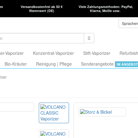
am
Versandkostenfrei ab 50 €
Viele Zahlungsmethoden: PayPal,
Warenwert (DE)
Klarna, Mollie usw.
Sprache
er-Vaporizer
Konzentrat-Vaporizer
Stift-Vaporizer
Refurbish
Bio-Kräuter
Reinigung | Pflege
Sonderangebote
IM ANGEBOT
izer