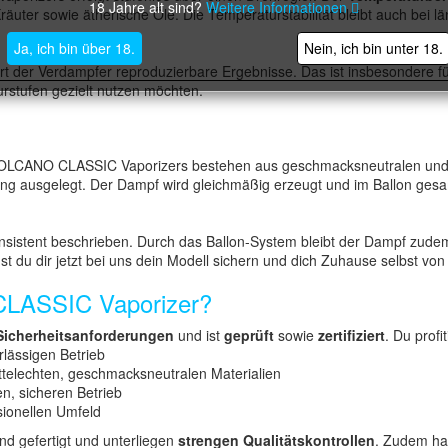
18 Jahre alt sind?
Weitere Informationen
räuter sowie ätherische Öle. Die Temperaturstabilität bleibt auch bei l
Ja, ich bin über 18.
Nein, ich bin unter 18.
rt der Verdampfer reproduzierbare Ergebnisse. Das ist insbesondere f
stufen gezielt nutzen möchten.
OLCANO CLASSIC Vaporizers bestehen aus geschmacksneutralen und leb
lung ausgelegt. Der Dampf wird gleichmäßig erzeugt und im Ballon ge
 konsistent beschrieben. Durch das Ballon-System bleibt der Dampf zud
du dir jetzt bei uns dein Modell sichern und dich Zuhause selbst von
CLASSIC Vaporizer?
Sicherheitsanforderungen
und ist
geprüft
sowie
zertifiziert
. Du profit
lässigen Betrieb
ttelechten, geschmacksneutralen Materialien
en, sicheren Betrieb
sionellen Umfeld
nd gefertigt und unterliegen
strengen Qualitätskontrollen
. Zudem ha