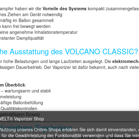
ampfer haben wir die
Vorteile des Systems
kompakt zusammengefass
iches Ziehen am Gerät notwendig
hmäßig im Ballon gesammelt
on kann frei bewegt werden
r eine angenehme Inhalationstemperatur
stanter Dampfqualität
nische Ausstattung des VOLCANO CLASSIC?
r hohe Belastungen und lange Laufzeiten ausgelegt. Die
elektromech
sigen Dauerbetrieb. Der Vaporizer ist dafür bekannt, auch nach viele
im Überblick
:
 – wartungsarm und stabil
rmeleistung
äßige Ballonbefüllung
Qualitätskontrollen
egelmäßigem Einsatz
oduzierbare Ergebnisse
 Nutzung unseres Online-Shops erklären Sie sich damit einverstanden, 
 für die Gewährleistung der Funktionalität verwenden und dass Sie mi
rizers erfolgt stufenlos über einen Drehregler. Der
Temperaturber