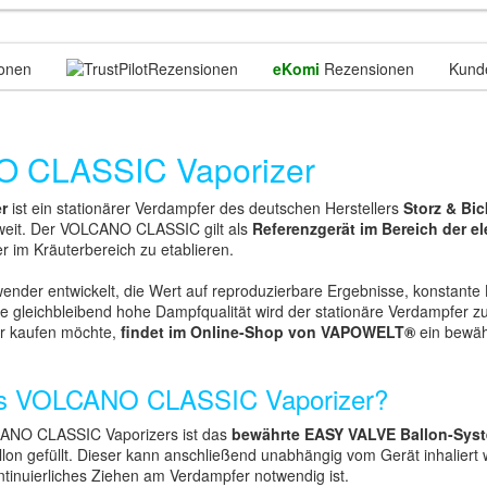
onen
Rezensionen
eKomi
Rezensionen
Kund
O CLASSIC Vaporizer
r
ist ein stationärer Verdampfer des deutschen Herstellers
Storz & Bic
weit. Der VOLCANO CLASSIC gilt als
Referenzgerät im Bereich der e
r im Kräuterbereich zu etablieren.
nder entwickelt, die Wert auf reproduzierbare Ergebnisse, konstante 
ne gleichbleibend hohe Dampfqualität wird der stationäre Verdampfer 
r kaufen möchte,
findet im Online-Shop von VAPOWELT®
ein bewäh
des VOLCANO CLASSIC Vaporizer?
LCANO CLASSIC Vaporizers ist das
bewährte EASY VALVE
Ballon-Sys
lon gefüllt. Dieser kann anschließend unabhängig vom Gerät inhaliert
tinuierliches Ziehen am Verdampfer notwendig ist.