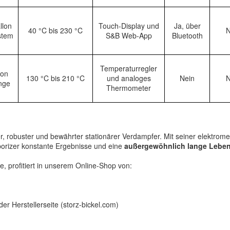
llon
Touch-Display und
Ja, über
40 °C bis 230 °C
N
stem
S&B Web-App
Bluetooth
Temperaturregler
ion
130 °C bis 210 °C
und analoges
Nein
N
nge
Thermometer
ser, robuster und bewährter stationärer Verdampfer. Mit seiner elektr
porizer konstante Ergebnisse und eine
außergewöhnlich lange Lebe
, profitiert in unserem Online-Shop von:
er Herstellerseite (storz-bickel.com)