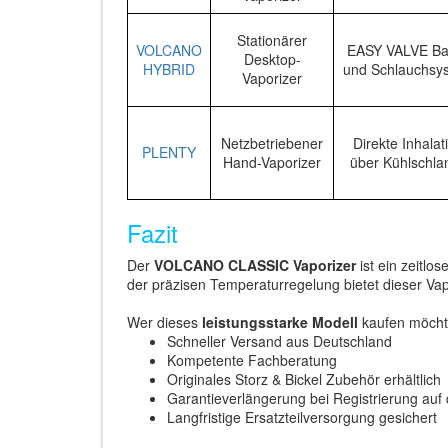
Stationärer
VOLCANO
EASY VALVE Ba
Desktop-
HYBRID
und Schlauchsy
Vaporizer
Netzbetriebener
Direkte Inhalat
PLENTY
Hand-Vaporizer
über Kühlschla
Fazit
Der
VOLCANO CLASSIC Vaporizer
ist ein zeitlo
der präzisen Temperaturregelung bietet dieser Va
Wer dieses
leistungsstarke Modell
kaufen möchte
Schneller Versand aus Deutschland
Kompetente Fachberatung
Originales Storz & Bickel Zubehör erhältlich
Garantieverlängerung bei Registrierung auf d
Langfristige Ersatzteilversorgung gesichert