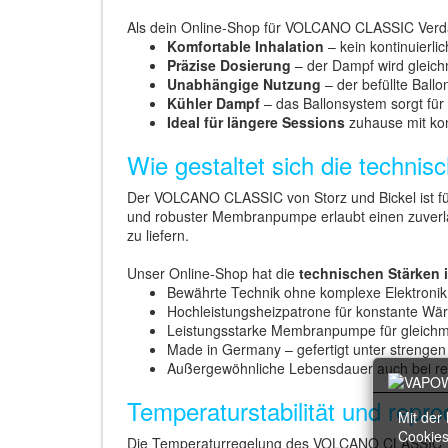
Als dein Online-Shop für VOLCANO CLASSIC Verd
Komfortable Inhalation
– kein kontinuierl
Präzise Dosierung
– der Dampf wird gleic
Unabhängige Nutzung
– der befüllte Ball
Kühler Dampf
– das Ballonsystem sorgt fü
Ideal für längere Sessions
zuhause mit kon
Wie gestaltet sich die tech
Der VOLCANO CLASSIC von Storz und Bickel ist fü
und robuster Membranpumpe erlaubt einen zuverläs
zu liefern.
Unser Online-Shop hat die
technischen Stärken 
Bewährte Technik ohne komplexe Elektronik
Hochleistungsheizpatrone für konstante Wä
Leistungsstarke Membranpumpe für gleichm
Made in Germany – gefertigt unter strengen 
Außergewöhnliche Lebensdauer auch bei r
Temperaturstabilität und repr
Mit der
Cookies
Die Temperaturregelung des VOLCANO CLASSIC Vapo