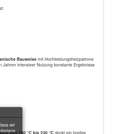
t:
anische Bauweise
mit Hochleistungsheizpatrone
n Jahren intensiver Nutzung konstante Ergebnisse
dass wir
ndestens
eich von 130 °C bis 230 °C
deckt ein breites