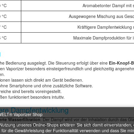
0 °C
Aromabetonter Dampf mit sa
0 °C
Ausgewogene Mischung aus Ges
7 °C
Kräftigere Dampfentwicklung m
5 °C
Maximale Dampfproduktion für 
g
che Bedienung ausgelegt. Die Steuerung erfolgt über eine
Ein-Knopf-
n Vaporizer besonders einsteigerfreundlich und gleichzeitig angenehm 
en.
ionen lassen sich direkt am Gerät bedienen.
 ohne Smartphone und ohne zusätzliche Software.
iche sind bereits voreingestellt.
en funktioniert besonders intuitiv.
mere Dampfentwicklung
erte Wasserfiltration
. Der Dampf wird vor der Inhalation durch das G
 Nutzung unseres Online-Shops erklären Sie sich damit einverstanden, 
nd macht den New Puffco Peak besonders interessant für Nutzer, die int
 für die Gewährleistung der Funktionalität verwenden und dass Sie mi