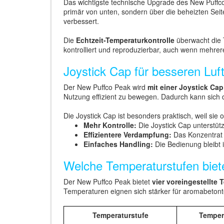
Das wichtigste technische Upgrade des New Puffco
primär von unten, sondern über die beheizten Se
verbessert.
Die
Echtzeit-Temperaturkontrolle
überwacht die 
kontrolliert und reproduzierbar, auch wenn mehre
Joystick Cap für besseren Luf
Der New Puffco Peak wird
mit einer Joystick Cap 
Nutzung effizient zu bewegen. Dadurch kann sich
Die Joystick Cap ist besonders praktisch, weil sie
Mehr Kontrolle:
Die Joystick Cap unterstütz
Effizientere Verdampfung:
Das Konzentrat w
Einfaches Handling:
Die Bedienung bleibt i
Welche Temperaturstufen biet
Der New Puffco Peak bietet
vier voreingestellte
Temperaturen eignen sich stärker für aromabeton
Temperaturstufe
Temper