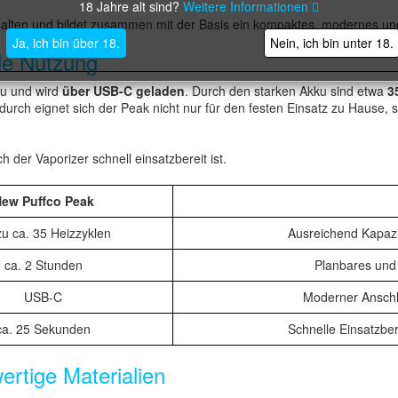
18 Jahre alt sind?
Weitere Informationen
halten und bildet zusammen mit der Basis ein kompaktes, modernes und
Ja, ich bin über 18.
Nein, ich bin unter 18.
le Nutzung
ku und wird
über USB-C geladen
. Durch den starken Akku sind etwa
3
durch eignet sich der Peak nicht nur für den festen Einsatz zu Hause, 
h der Vaporizer schnell einsatzbereit ist.
ew Puffco Peak
zu ca. 35 Heizzyklen
Ausreichend Kapaz
ca. 2 Stunden
Planbares und 
USB-C
Moderner Anschl
ca. 25 Sekunden
Schnelle Einsatzber
rtige Materialien