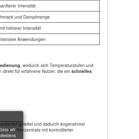
nfterer Intensität
chmack und Dampfmenge
it höherer Intensität
intensive Anwendungen
Bedienung
, wodurch sich Temperaturstufen und
direkt für erfahrene Nutzer, die ein
schnelles
lasoberteil geleitet und dadurch angenehmer
dass wir
ensive Konzentrate mit kontrollierter
ndestens