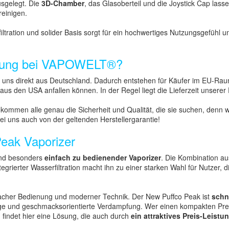
usgelegt. Die
3D-Chamber
, das Glasoberteil und die Joystick Cap las
einigen.
tration und solider Basis sorgt für ein hochwertiges Nutzungsgefühl u
ferung bei VAPOWELT®?
i uns direkt aus Deutschland. Dadurch entstehen für Käufer im EU-Ra
t aus den USA anfallen können. In der Regel liegt die Lieferzeit unsere
mmen alle genau die Sicherheit und Qualität, die sie suchen, denn 
ei uns auch von der geltenden Herstellergarantie!
eak Vaporizer
und besonders
einfach zu bedienender Vaporizer
. Die Kombination au
grierter Wasserfiltration macht ihn zu einer starken Wahl für Nutzer, d
acher Bedienung und moderner Technik. Der New Puffco Peak ist
schne
ßige und geschmacksorientierte Verdampfung. Wer einen kompakten Pr
findet hier eine Lösung, die auch durch
ein attraktives Preis-Leistu