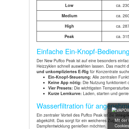
Low
ca. 23
Medium
ca. 26
High
ca. 28
Peak
ca. 31
Einfache Ein-Knopf-Bedienun
Der New Puffco Peak ist auf eine besonders einfa
Heizzyklen schnell auswählen lassen. Das macht de
und unkompliziertes E-Rig
für Konzentrate such
Ein-Knopf-Steuerung:
Alle zentralen Funkt
Keine App nötig:
Die Nutzung funktioniert
Vier Presets:
Die wichtigsten Temperaturbere
Kurze Lernkurve:
Laden, starten und genieß
Wasserfiltration für angeneh
Ein zentraler Vorteil des Puffco Peak ist die
integri
Mit der
abgekühlt. Das sorgt für ein weicheres Zuggefühl u
Cookies
Dampfentwicklung genießen möchten.