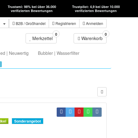
Trustami: 98% bei über 36.000
Trustpilot: 4,9 bei über 10.000
verifizierten Bewertungen
verifizierten Bewertungen
n
B2B
/ Großhandel
Registrieren
Anmelden
0
0
Merkzettel
Warenkorb
ed | Neuwertig
Bubbler | Wasserfilter
ikel
Sonderangebot