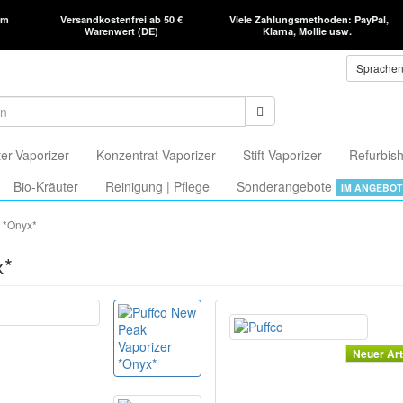
am
Versandkostenfrei ab 50 €
Viele Zahlungsmethoden: PayPal,
Warenwert (DE)
Klarna, Mollie usw.
Sprache
er-Vaporizer
Konzentrat-Vaporizer
Stift-Vaporizer
Refurbish
Bio-Kräuter
Reinigung | Pflege
Sonderangebote
IM ANGEBOT
 *Onyx*
x*
Neuer Art