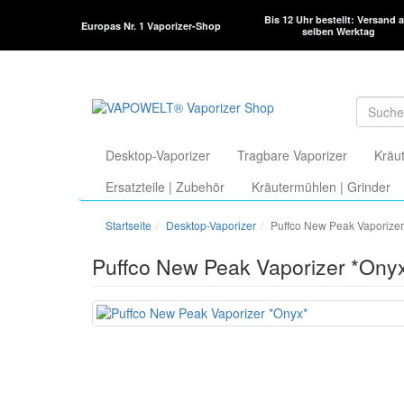
Bis 12 Uhr bestellt: Versand 
Europas Nr. 1 Vaporizer-Shop
selben Werktag
Desktop-Vaporizer
Tragbare Vaporizer
Kräut
Ersatzteile | Zubehör
Kräutermühlen | Grinder
Startseite
Desktop-Vaporizer
Puffco New Peak Vaporizer
Puffco New Peak Vaporizer *Ony