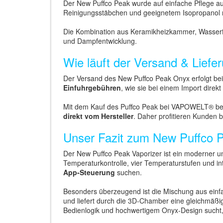
Der New Puffco Peak wurde auf einfache Pflege a
Reinigungsstäbchen und geeignetem Isopropanol r
Die Kombination aus Keramikheizkammer, Wasserfil
und Dampfentwicklung.
Wie läuft der Versand & Lie
Der Versand des New Puffco Peak Onyx erfolgt be
Einfuhrgebühren
, wie sie bei einem Import direk
Mit dem Kauf des Puffco Peak bei VAPOWELT® beko
direkt vom Hersteller
. Daher profitieren Kunden b
Unser Fazit zum New Puffco P
Der New Puffco Peak Vaporizer ist ein moderner 
Temperaturkontrolle, vier Temperaturstufen und inte
App-Steuerung
suchen.
Besonders überzeugend ist die Mischung aus einf
und liefert durch die 3D-Chamber eine gleichmä
Bedienlogik und hochwertigem Onyx-Design sucht, 