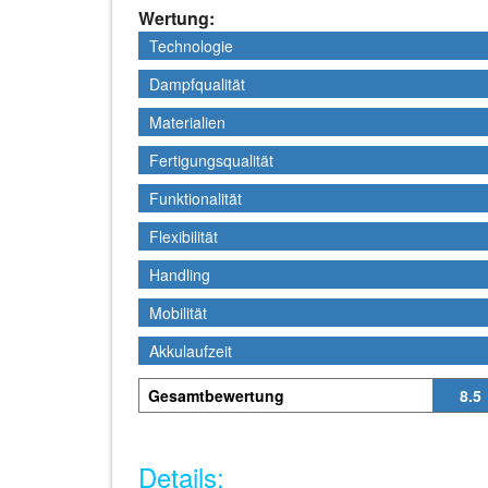
Wertung:
Technologie
Technologie
Dampfqualität
Dampfqualität
Materialien
Materialien
Fertigungsqualität
Fertigungsqualität
Funktionalität
Funktionalität
Flexibilität
Flexibilität
Handling
Handling
Mobilität
Mobilität
Akkulaufzeit
Akkulaufzeit
Gesamtbewertung
8.5
Details: