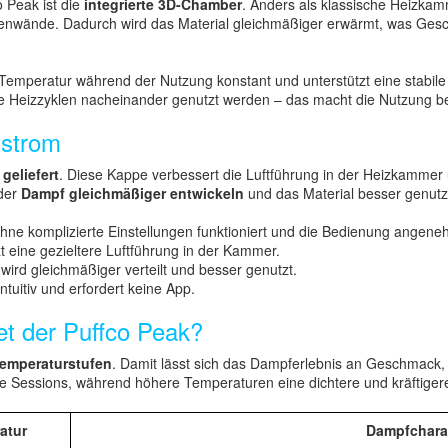
 Peak ist die
integrierte 3D-Chamber
. Anders als klassische Heizkam
itenwände. Dadurch wird das Material gleichmäßiger erwärmt, was Ges
Temperatur während der Nutzung konstant und unterstützt eine stabile
re Heizzyklen nacheinander genutzt werden – das macht die Nutzung b
tstrom
geliefert
. Diese Kappe verbessert die Luftführung in der Heizkammer 
 der
Dampf gleichmäßiger entwickeln
und das Material besser genutz
 ohne komplizierte Einstellungen funktioniert und die Bedienung angeneh
t eine gezieltere Luftführung in der Kammer.
ird gleichmäßiger verteilt und besser genutzt.
ntuitiv und erfordert keine App.
et der Puffco Peak?
 Temperaturstufen
. Damit lässt sich das Dampferlebnis an Geschmack
te Sessions, während höhere Temperaturen eine dichtere und kräftige
atur
Dampfchara