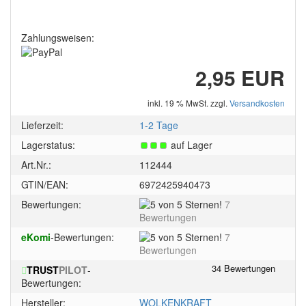
Zahlungsweisen:
2,95 EUR
inkl. 19 % MwSt. zzgl.
Versandkosten
Lieferzeit:
1-2 Tage
Lagerstatus:
auf Lager
Art.Nr.:
112444
GTIN/EAN:
6972425940473
5
Bewertungen:
7
von
Bewertungen
5
5
eKomi
-Bewertungen:
7
Sternen!
von
Bewertungen
5
TRUST
PILOT
-
Sternen!
Bewertungen:
Hersteller:
WOLKENKRAFT