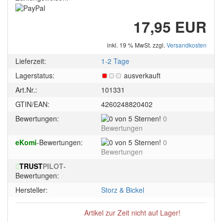
17,95 EUR
inkl. 19 % MwSt. zzgl.
Versandkosten
Lieferzeit:
1-2 Tage
Lagerstatus:
ausverkauft
Art.Nr.:
101331
GTIN/EAN:
4260248820402
0
Bewertungen:
0
von
Bewertungen
5
0
eKomi
-Bewertungen:
0
Sternen!
von
Bewertungen
5
TRUST
PILOT
-
Sternen!
Bewertungen:
Hersteller:
Storz & Bickel
Artikel zur Zeit nicht auf Lager!