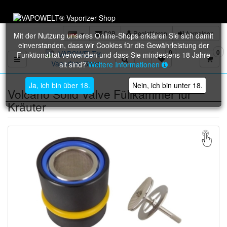
Versandkostenfrei ab 50 € W
B2B
Registrieren
Anmelden
Mit der Nutzung unseres Online-Shops erklären Sie sich damit
einverstanden, dass wir Cookies für die Gewährleistung der
0
0
Funktionalität verwenden und dass Sie mindestens 18 Jahre
Toggle navigation
alt sind?
Weitere Informationen
Ja, ich bin über 18.
Nein, ich bin unter 18.
Volcano Solid Valve Füllkammer für
Kräuter