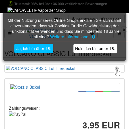
Trustami: 98% bei über 36.000 verifizierten Bewertungen
B2B
Registrieren
Anmelden
Mit der Nutzung unseres Online-Shops erklären Sie sich damit
einverstanden, dass wir Cookies für die Gewährleistung der
0
0
Funktionalität verwenden und dass Sie mindestens 18 Jahre
Toggle navigation
alt sind?
Weitere Informationen
Ja, ich bin über 18.
Nein, ich bin unter 18.
VOLCANO CLASSIC Luftfilterdeckel
Zahlungsweisen:
3,95 EUR