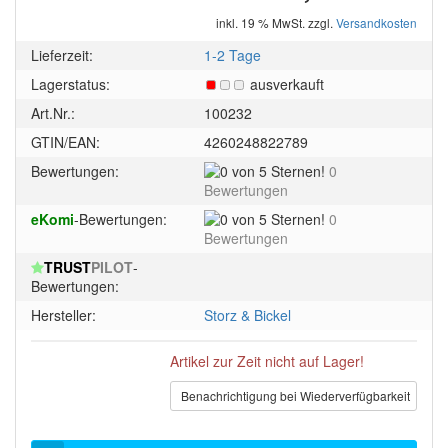
inkl. 19 % MwSt. zzgl.
Versandkosten
Lieferzeit:
1-2 Tage
Lagerstatus:
ausverkauft
Art.Nr.:
100232
GTIN/EAN:
4260248822789
0
Bewertungen:
0
von
Bewertungen
5
0
eKomi
-Bewertungen:
0
Sternen!
von
Bewertungen
5
TRUST
PILOT
-
Sternen!
Bewertungen:
Hersteller:
Storz & Bickel
Artikel zur Zeit nicht auf Lager!
Benachrichtigung bei Wiederverfügbarkeit