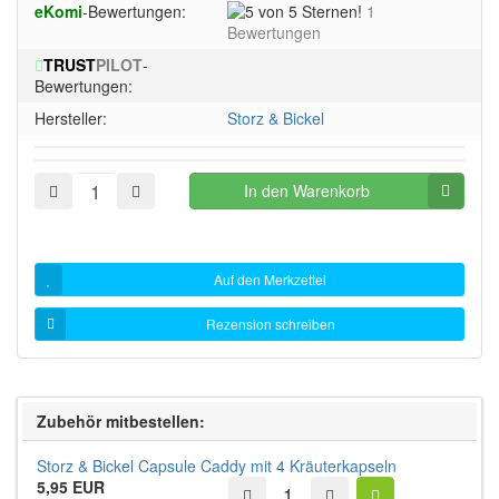
5
eKomi
-Bewertungen:
1
Sternen!
von
Bewertungen
5
TRUST
PILOT
-
Sternen!
Bewertungen:
Hersteller:
Storz & Bickel
In den Warenkorb
Auf den Merkzettel
Rezension schreiben
Zubehör mitbestellen:
Storz & Bickel Capsule Caddy mit 4 Kräuterkapseln
5,95 EUR