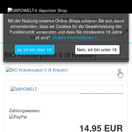
Viele Zahlungsmethoden: PayPal,
B2B
Registrieren
Anmelden
Mit der Nutzung unseres Online-Shops erklären Sie sich damit
einverstanden, dass wir Cookies für die Gewährleistung der
0
0
Funktionalität verwenden und dass Sie mindestens 18 Jahre
Toggle navigation
alt sind?
Weitere Informationen
Ja, ich bin über 18.
Nein, ich bin unter 18.
BIO Kräuterpaket II (8 Kräuter)
Zahlungsweisen:
14,95 EUR