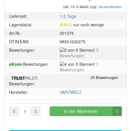
inkl. 19 % MwSt. zzgl.
Versandkosten
Lieferzeit:
1-2 Tage
Lagerstatus:
nur noch wenige
Art.Nr.:
201379
GTIN/EAN:
98931620275
5
Bewertungen:
5
von
Bewertungen
5
4
eKomi
-Bewertungen:
7
Sternen!
von
Bewertungen
5
TRUST
PILOT
-
Sternen!
Bewertungen:
Hersteller:
VAPOWELT
In den Warenkorb