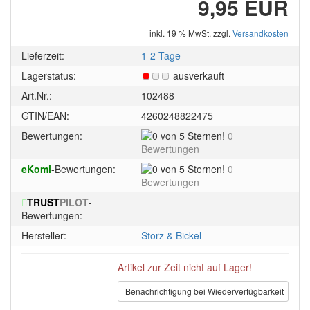
9,95 EUR
inkl. 19 % MwSt. zzgl.
Versandkosten
Lieferzeit:
1-2 Tage
Lagerstatus:
ausverkauft
Art.Nr.:
102488
GTIN/EAN:
4260248822475
0
Bewertungen:
0
von
Bewertungen
5
0
eKomi
-Bewertungen:
0
Sternen!
von
Bewertungen
5
TRUST
PILOT
-
Sternen!
Bewertungen:
Hersteller:
Storz & Bickel
Artikel zur Zeit nicht auf Lager!
Benachrichtigung bei Wiederverfügbarkeit