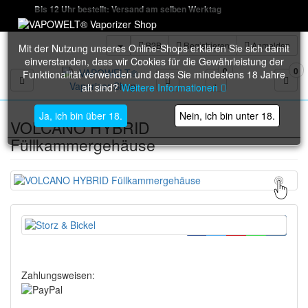
Bis 12 Uhr bestellt: Versand am selben Werktag
B2B
Registrieren
Anmelden
Mit der Nutzung unseres Online-Shops erklären Sie sich damit
einverstanden, dass wir Cookies für die Gewährleistung der
0
0
Funktionalität verwenden und dass Sie mindestens 18 Jahre
Toggle navigation
alt sind?
Weitere Informationen
Ja, ich bin über 18.
Nein, ich bin unter 18.
VOLCANO HYBRID
Füllkammergehäuse
Zahlungsweisen: