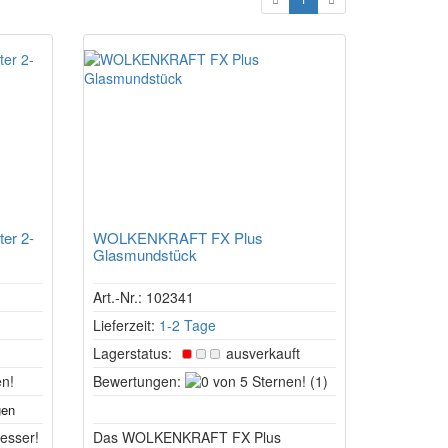
ter 2-
WOLKENKRAFT FX Plus
Glasmundstück
Art.-Nr.: 102341
Lieferzeit:
1-2 Tage
Lagerstatus:
ausverkauft
5
0
Bewertungen:
(1)
von
von
5
5
besser!
Sternen!
Das WOLKENKRAFT FX Plus
Sternen!