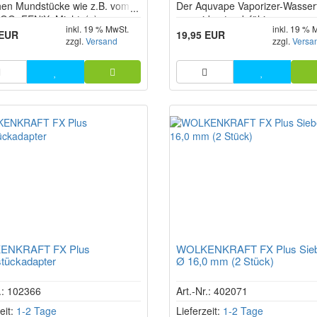
hen Mundstücke wie z.B. vom X
Der Aquvape Vaporizer-Wasserfi
G, FENiX, Mighty(+),
aus widerstandsfähigem
inkl. 19 % MwSt.
inkl. 19 % 
(+) und vielen mehr.
Borosilikatglas sorgt für eine n
 EUR
19,95 EUR
zzgl.
Versand
zzgl.
Versa
schonendere Inhalation mit de
verschiedenen Verdampfern.
ENKRAFT FX Plus
WOLKENKRAFT FX Plus Sieb
tückadapter
Ø 16,0 mm (2 Stück)
r.: 102366
Art.-Nr.: 402071
eit:
1-2 Tage
Lieferzeit:
1-2 Tage