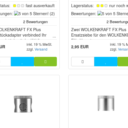
tatus:
fast ausverkauft
Lagerstatus:
nur noch 
5
tungen:
(2)
Bewertungen:
von
5
OLKENKRAFT FX Plus
Sternen!
Zwei WOLKENKRAFT FX Plus
ückadapter verbinded Ihr
Ersatzsiebe für den WOLKEN
ndstück mit der Kühlkammer
FX+ Vaporizer.
inkl. 19 % MwSt.
inkl. 19 % 
 Plus.
EUR
2,95 EUR
zzgl.
Versand
zzgl.
Versa