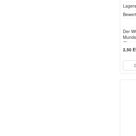
Lagers
Bewer
Der W
Mundst
Glasmu
des FX
2,50 