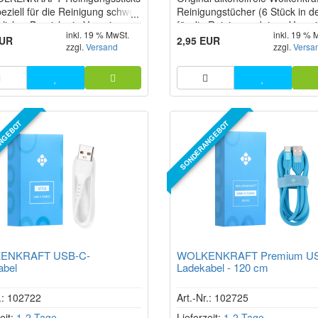
peziell für die Reinigung schwer
Reinigungstücher (6 Stück in d
licher Bereiche in Vaporizern
für die Reinigung deines Vapor
inkl. 19 % MwSt.
inkl. 19 % 
em WOLKENKRAFT LIVE sowie
und des Zubehörs.
EUR
2,95 EUR
zzgl.
Versand
zzgl.
Versa
nd ÄRiS ULTRA oder FX MINI
 MINI ULTRA entwickelt. Sie
ichen eine präzise Reinigung
ftkanälen, engen
enräumen und empfindlichen
NGEBOT
SONDERANGEBOT
ENKRAFT USB-C-
WOLKENKRAFT Premium US
abel
Ladekabel - 120 cm
r.: 102722
Art.-Nr.: 102725
eit:
1-2 Tage
Lieferzeit:
1-2 Tage