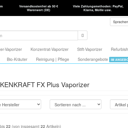
am
Versandkostenfrei ab 50 €
Viele Zahlungsmethoden: PayPal,
Warenwert (DE)
Klarna, Mollie usw.
Sprache
er-Vaporizer
Konzentrat-Vaporizer
Stift-Vaporizer
Refurbish
Bio-Kräuter
Reinigung | Pflege
Sonderangebote
IM ANGEB
ENKRAFT FX Plus Vaporizer
bis
22
(von insgesamt
22
Artikeln)