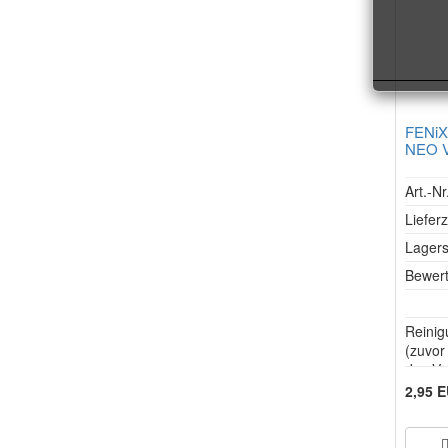
FENiX
NEO Va
Art.-N
Lieferz
Lagers
Bewer
Reinig
(zuvor
des Va
genau 
2,95 
FENiX 
NEO.