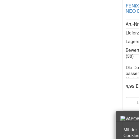
FENiX
NEO Do
Art.-N
Lieferz
Lagers
Bewer
(38)
Die Dos
passen
Modell
FENiX 
4,95 
Nutzun
einer 
Kräute
zu füll
Mit der
Cookies