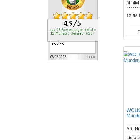
ähnlic
MAX FO
Crafty
12,95
WOLK
Munds
Art.-N
Lieferz