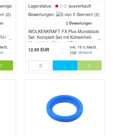
wenige
Lagerstatus:
ausverkauft
5
5
(2)
Bewertungen:
(2)
von
von
5
5
Sternen!
WOLKENKRAFT FX Plus Mundstück-
Sternen!
KRAFT
Set. Komplett-Set mit Kühleinheit,
Mundstück, Sieb und Dichtungsring.
MwSt.
inkl. 19 % MwSt.
12,95 EUR
nd
zzgl.
Versand