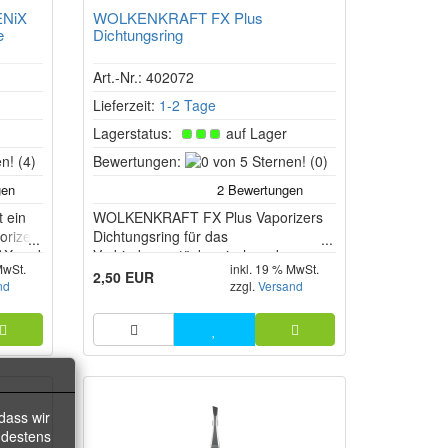
ENiX
WOLKENKRAFT FX Plus
e
Dichtungsring
Art.-Nr.: 402072
Lieferzeit:
1-2 Tage
Lagerstatus:
auf Lager
5
0
(4)
Bewertungen:
(0)
von
von
5
5
t ein
Sternen!
WOLKENKRAFT FX Plus Vaporizers
Sternen!
orizer
Dichtungsring für das
AX und
Verbindungsstück zwischen der
MwSt.
inkl. 19 % MwSt.
rakte
Brennkammer und dem Mundstück
2,50 EUR
nd
zzgl.
Versand
ne
akt mit
s
dass wir
ndestens