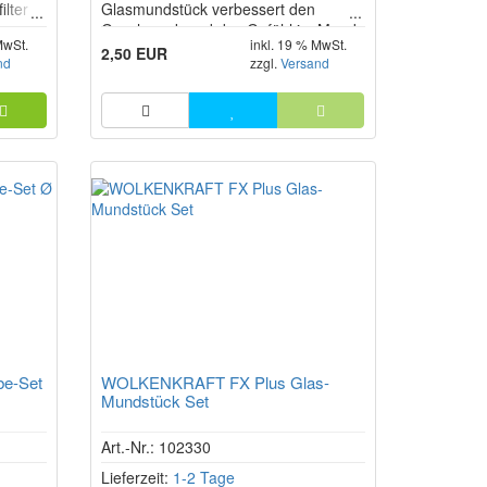
lter
Glasmundstück verbessert den
Geschmack und das Gefühl im Mund
MwSt.
inkl. 19 % MwSt.
och
beim Inhalieren. Es ist aus stabilem
2,50 EUR
nd
zzgl.
Versand
n
Boroslikatglas gefertigt.
e-Set
WOLKENKRAFT FX Plus Glas-
Mundstück Set
Art.-Nr.: 102330
Lieferzeit:
1-2 Tage