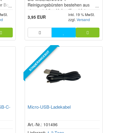
er Box)
Reinigungsbürsten bestehen aus
izers
einem stabilen Holzgriff und feinen
MwSt.
inkl. 19 % MwSt.
Naturhaaren und sind für die
3,95 EUR
nd
zzgl.
Versand
gründliche Reinigung der zuvor
runtergekühlten Kräuterkammer im
Vaporizer konzipiert. Sie eignen sich
für verschiedene Vaporizer wie
WOLKENKRAFT FX MINI ULTRA,
ÄRiS ULTRA und LIVE.
SONDERANGEBOT
B-C-
Micro-USB-Ladekabel
Art.-Nr.: 101496
Lieferzeit:
1-2 Tage