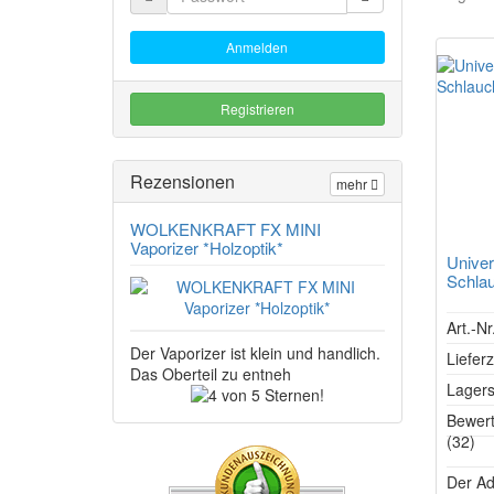
Anmelden
Registrieren
Rezensionen
mehr
WOLKENKRAFT FX MINI
Vaporizer *Holzoptik*
Univer
Schlau
Art.-N
Der Vaporizer ist klein und handlich.
Lieferz
Das Oberteil zu entneh
Lagers
4
von
Bewer
5
(32)
Sternen!
Der Ad