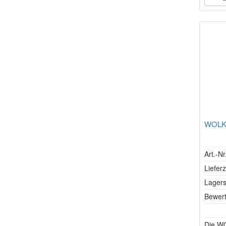
WOLKE
Art.-N
Lieferz
Lagers
Bewer
Die W