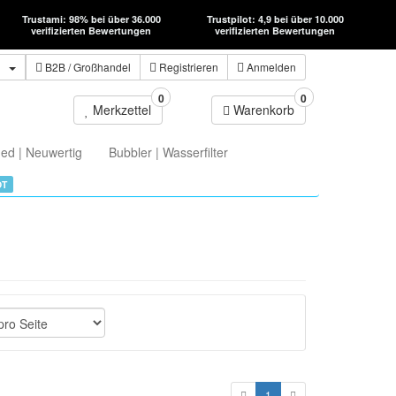
Trustami: 98% bei über 36.000
Trustpilot: 4,9 bei über 10.000
verifizierten Bewertungen
verifizierten Bewertungen
n
B2B
/ Großhandel
Registrieren
Anmelden
0
0
Merkzettel
Warenkorb
ed | Neuwertig
Bubbler | Wasserfilter
OT
1