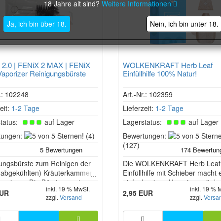
18 Jahre alt sind?
Weitere Informationen
Ja, ich bin über 18.
Nein, ich bin unter 18.
 2.0 | FENiX 2 MAX | FENiX
WOLKENKRAFT Herb Leaf
porizer Reinigungsbürste
Einfüllhilfe 100% Natur!
r.: 102248
Art.-Nr.: 102359
eit:
1-2 Tage
Lieferzeit:
1-2 Tage
tatus:
auf Lager
Lagerstatus:
auf Lager
5
tungen:
(4)
Bewertungen:
von
(127)
5
ungsbürste zum Reinigen der
Sternen!
Die WOLKENKRAFT Herb Leaf
 abgekühlten) Kräuterkammer
Einfüllhilfe mit Schieber macht 
porizers. Die Bürste passt
einfach, einen Vaporizer mit de
inkl. 19 % MwSt.
inkl. 19 % 
in die Kräuterkammer des
Lieblingskräutern zu befüllen.
EUR
2,95 EUR
zzgl.
Versand
zzgl.
Versa
2.0, FENiX 2 MAX und FENiX