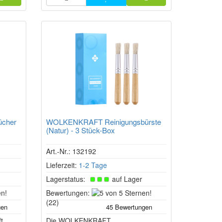
eine saubere und gleichmäßige
Befüllung des Vaporizer.
cher
WOLKENKRAFT Reinigungsbürste
(Natur) - 3 Stück-Box
Art.-Nr.: 132192
Lieferzeit:
1-2 Tage
Lagerstatus:
auf Lager
5
5
Bewertungen:
von
von
(22)
5
5
t
Sternen!
Die WOLKENKRAFT
Sternen!