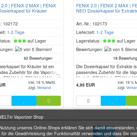
 2.0 | FENiX 2 MAX | FENiX
FENiX 2.0 | FENiX 2 MAX | F
sierkapsel für Kräuter
NEO Dosierkapsel für Extrakt
r.: 102172
Art.-Nr.: 102173
eit:
1-2 Tage
Lieferzeit:
1-2 Tage
tatus:
auf Lager
Lagerstatus:
auf Lager
5
tungen:
Bewertungen:
von
5
ierkapsel für Kräuter ist ein
Sternen!
Die Dosierkapsel für Extrakte is
des Zubehör für die Vaporizer
passendes Zubehör für die Vap
e FENiX 2.0, FENiX 2 MAX und
Modelle FENiX 2.0, FENiX 2 M
inkl. 19 % MwSt.
inkl. 19 % 
NEO. Sie ermöglicht die
FENiX NEO. Sie dient dazu, Ext
EUR
4,95 EUR
zzgl.
Versand
zzgl.
Versa
g von zerkleinerten Kräutern in
sauber und dosiert in der
separaten Kapsel, anstatt die
Heizkammer zu verwenden, oh
r direkt in die Kräuterkammer
dass das Material direkt in Kont
en.
der Kräuterkammer kommt. Da
erleichtert die Handhabung ...
 Nutzung unseres Online-Shops erklären Sie sich damit einverstanden, 
 für die Gewährleistung der Funktionalität verwenden und dass Sie mi