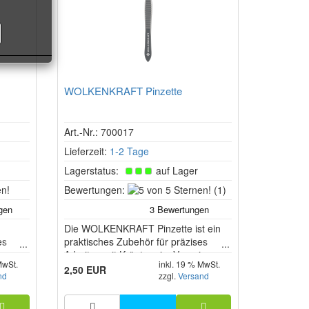
WOLKENKRAFT Pinzette
Art.-Nr.: 700017
Lieferzeit:
1-2 Tage
Lagerstatus:
auf Lager
5
5
Bewertungen:
(1)
von
von
5
5
Sternen!
Die WOLKENKRAFT Pinzette ist ein
Sternen!
es
praktisches Zubehör für präzises
n
Arbeiten mit Kräutern im Vaporizer.
MwSt.
inkl. 19 % MwSt.
Sie ermöglicht ein kontrolliertes
2,50 EUR
nd
zzgl.
Versand
Einfüllen und Positionieren von
Pflanzenmaterial in der
Kräuterkammer und unterstützt damit