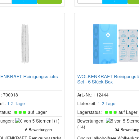
NKRAFT Reinigungssticks
WOLKENKRAFT Reinigungstü
Set - 6 Stück-Box
r.: 700018
Art.-Nr.: 112444
eit:
1-2 Tage
Lieferzeit:
1-2 Tage
tatus:
auf Lager
Lagerstatus:
auf Lager
0
tungen:
(1)
Bewertungen:
von
(14)
5
OLKENKRAFT Reinigungssticks
Sternen!
Original alkoholfreie Wolkenkraf