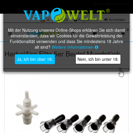
Versandkostenfrei ab 50 € Warenwert (D
B2B
Registrieren
Anmelden
Mit der Nutzung unseres Online-Shops erklären Sie sich damit
0
0
Toggle navigation
einverstanden, dass wir Cookies für die Gewährleistung der
Funktionalität verwenden und dass Sie mindestens 18 Jahre
alt sind?
Weitere Informationen
HerbalAire Elite 5er Beutel Mundstück
Ja, ich bin über 18.
Nein, ich bin unter 18.