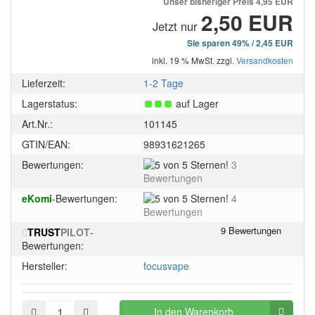
Unser bisheriger Preis
4,95 EUR
2,50 EUR
Jetzt nur
Sie sparen 49% / 2,45 EUR
inkl. 19 % MwSt. zzgl.
Versandkosten
Lieferzeit:
1-2 Tage
Lagerstatus:
auf Lager
Art.Nr.:
101145
GTIN/EAN:
98931621265
5
Bewertungen:
3
von
Bewertungen
5
5
eKomi
-Bewertungen:
4
Sternen!
von
Bewertungen
5
TRUST
PILOT
-
Sternen!
Bewertungen:
Hersteller:
focusvape
In den Warenkorb