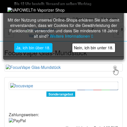
Bis 12 Uhr bestellt: Versand am selben Werktag
B2B
Registrieren
Anmelden
Mit der Nutzung unseres Online-Shops erklären Sie sich damit
einverstanden, dass wir Cookies für die Gewährleistung der
0
0
Funktionalität verwenden und dass Sie mindestens 18 Jahre
Toggle navigation
alt sind?
Weitere Informationen
Ja, ich bin über 18.
Nein, ich bin unter 18.
FocusVape Glas-Mundstück
Sonderangebot
Zahlungsweisen: