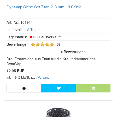
DynaVap Siebe-Set Titan Ø 8 mm - 3 Stück
Art.-Nr.: 101911
Lieferzeit:
1-2 Tage
Lagerstatus:
ausverkauft
5
Bewertungen:
(3)
von
5
Drei Ersatzsiebe aus Titan für die Kräuterkammer des
Sternen!
DynaVap.
12,95 EUR
inkl. 19 % MwSt. zzgl.
Versand