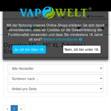
Trustami: 98% bei über 36.000 verifizierten Bewertungen
B2B
Registrieren
Anmelden
Mit der Nutzung unseres Online-Shops erklären Sie sich damit
0
0
Toggle navigation
einverstanden, dass wir Cookies für die Gewährleistung der
Funktionalität verwenden und dass Sie mindestens 18 Jahre
alt sind?
Weitere Informationen
DynaVap M7 + M7 XL Zubehör |
Ersatzteile
Ja, ich bin über 18.
Nein, ich bin unter 18.
1