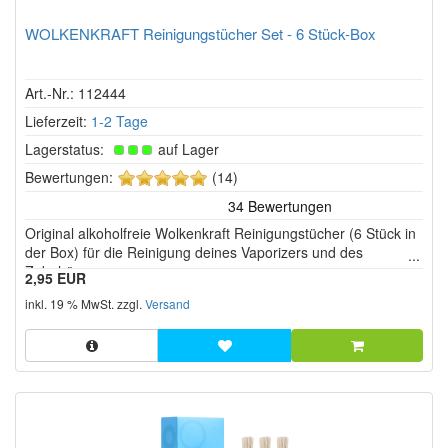
WOLKENKRAFT Reinigungstücher Set - 6 Stück-Box
Art.-Nr.: 112444
Lieferzeit:
1-2 Tage
Lagerstatus:
auf Lager
5
Bewertungen:
(14)
von
5
Original alkoholfreie Wolkenkraft Reinigungstücher (6 Stück in
Sternen!
der Box) für die Reinigung deines Vaporizers und des
Zubehörs.
2,95 EUR
inkl. 19 % MwSt. zzgl.
Versand