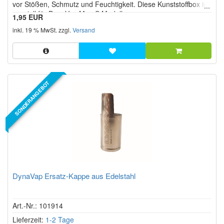
vor Stößen, Schmutz und Feuchtigkeit. Diese Kunststoffbox ist
speziell für DynaVap M u. S Modelle.
1,95 EUR
inkl. 19 % MwSt. zzgl.
Versand
SONDERANGEBOT
DynaVap Ersatz-Kappe aus Edelstahl
Art.-Nr.: 101914
Lieferzeit:
1-2 Tage