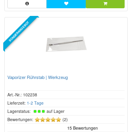
SONDERANGEBOT
Vaporizer Rührstab | Werkzeug
Art.-Nr.: 102238
Lieferzeit:
1-2 Tage
Lagerstatus:
auf Lager
5
Bewertungen:
(2)
von
5