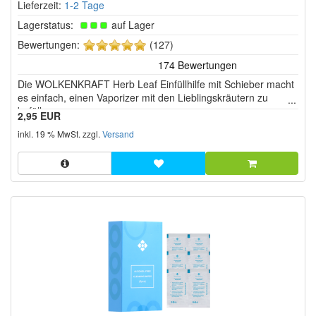
Lieferzeit:
1-2 Tage
Lagerstatus:
auf Lager
5
Bewertungen:
(127)
von
5
Die WOLKENKRAFT Herb Leaf Einfüllhilfe mit Schieber macht
Sternen!
es einfach, einen Vaporizer mit den Lieblingskräutern zu
befüllen.
2,95 EUR
inkl. 19 % MwSt. zzgl.
Versand