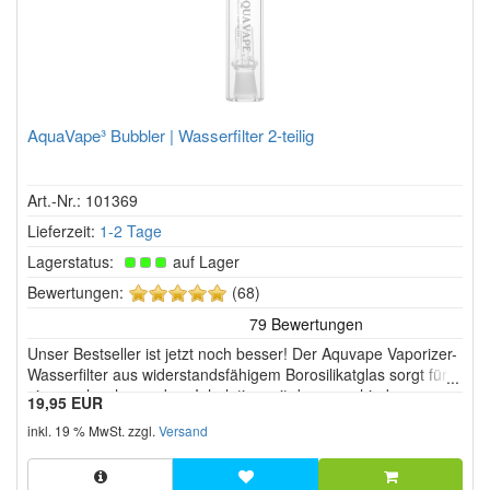
AquaVape³ Bubbler | Wasserfilter 2-teilig
Art.-Nr.: 101369
Lieferzeit:
1-2 Tage
Lagerstatus:
auf Lager
5
Bewertungen:
(68)
von
5
Unser Bestseller ist jetzt noch besser! Der Aquvape Vaporizer-
Sternen!
Wasserfilter aus widerstandsfähigem Borosilikatglas sorgt für
eine noch schonendere Inhalation mit den verschiedenen
19,95 EUR
Verdampfern.
inkl. 19 % MwSt. zzgl.
Versand