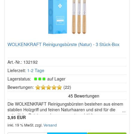
WOLKENKRAFT Reinigungsbürste (Natur) - 3 Stück-Box
Art.-Nr.: 132192
Lieferzeit:
1-2 Tage
Lagerstatus:
auf Lager
5
Bewertungen:
(22)
von
5
Die WOLKENKRAFT Reinigungsbürsten bestehen aus einem
Sternen!
stabilen Holzgriff und feinen Naturhaaren und sind für die
gründliche Reinigung der zuvor runtergekühlten
3,95 EUR
Kräuterkammer im Vaporizer konzipiert. Sie eignen sich für
inkl. 19 % MwSt. zzgl.
Versand
verschiedene Vaporizer wie WOLKENKRAFT FX MINI ULTRA,
ÄRiS ULTRA und LIVE.