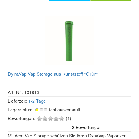
DynaVap Vap Storage aus Kunststoff *Grün*
Art.-Nr.: 101913
Lieferzeit:
1-2 Tage
Lagerstatus:
fast ausverkauft
0
Bewertungen:
(1)
von
5
Mit dem Vap Storage schützen Sie Ihren DynaVap Vaporizer
Sternen!