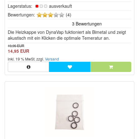
Lagerstatus:
ausverkauft
3
Bewertungen:
(4)
von
5
Die Heizkappe von DynaVap fuktioniert als Bimetal und zeigt
Sternen!
akustisch mit ein Klicken die optimale Temeratur an.
19,95 EUR
14,95 EUR
inkl. 19 % MwSt. zzgl.
Versand