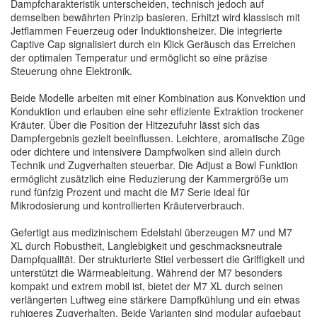
Dampfcharakteristik unterscheiden, technisch jedoch auf
demselben bewährten Prinzip basieren. Erhitzt wird klassisch mit
Jetflammen Feuerzeug oder Induktionsheizer. Die integrierte
Captive Cap signalisiert durch ein Klick Geräusch das Erreichen
der optimalen Temperatur und ermöglicht so eine präzise
Steuerung ohne Elektronik.
Beide Modelle arbeiten mit einer Kombination aus Konvektion und
Konduktion und erlauben eine sehr effiziente Extraktion trockener
Kräuter. Über die Position der Hitzezufuhr lässt sich das
Dampfergebnis gezielt beeinflussen. Leichtere, aromatische Züge
oder dichtere und intensivere Dampfwolken sind allein durch
Technik und Zugverhalten steuerbar. Die Adjust a Bowl Funktion
ermöglicht zusätzlich eine Reduzierung der Kammergröße um
rund fünfzig Prozent und macht die M7 Serie ideal für
Mikrodosierung und kontrollierten Kräuterverbrauch.
Gefertigt aus medizinischem Edelstahl überzeugen M7 und M7
XL durch Robustheit, Langlebigkeit und geschmacksneutrale
Dampfqualität. Der strukturierte Stiel verbessert die Griffigkeit und
unterstützt die Wärmeableitung. Während der M7 besonders
kompakt und extrem mobil ist, bietet der M7 XL durch seinen
verlängerten Luftweg eine stärkere Dampfkühlung und ein etwas
ruhigeres Zugverhalten. Beide Varianten sind modular aufgebaut