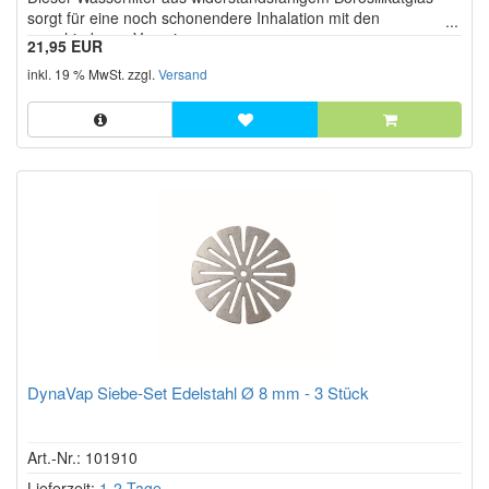
sorgt für eine noch schonendere Inhalation mit den
verschiedenen Vaporizern.
21,95 EUR
inkl. 19 % MwSt. zzgl.
Versand
DynaVap Siebe-Set Edelstahl Ø 8 mm - 3 Stück
Art.-Nr.: 101910
Lieferzeit:
1-2 Tage