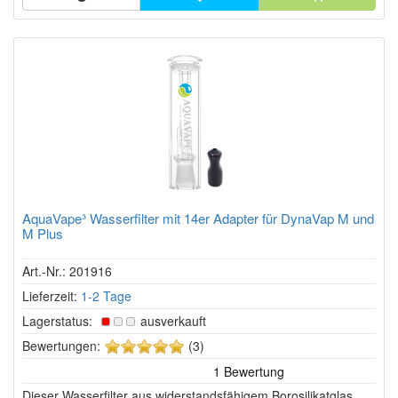
AquaVape³ Wasserfilter mit 14er Adapter für DynaVap M und
M Plus
Art.-Nr.: 201916
Lieferzeit:
1-2 Tage
Lagerstatus:
ausverkauft
5
Bewertungen:
(3)
von
5
Dieser Wasserfilter aus widerstandsfähigem Borosilikatglas
Sternen!