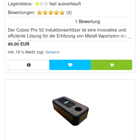
Lagerstatus:
fast ausverkauft
5
Bewertungen:
(2)
von
5
Der Cuboo Pro V2 Induktionserhitzer ist eine innovative und
Sternen!
effiziente Lösung für die Erhitzung von Metall-Vaporizern wie
dem DynaVap.
99,00 EUR
inkl. 19 % MwSt. zzgl.
Versand