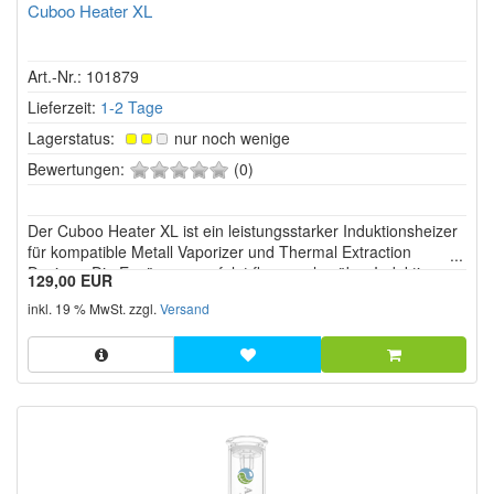
Cuboo Heater XL
Art.-Nr.: 101879
Lieferzeit:
1-2 Tage
Lagerstatus:
nur noch wenige
0
Bewertungen:
(0)
von
5
Der Cuboo Heater XL ist ein leistungsstarker Induktionsheizer
Sternen!
für kompatible Metall Vaporizer und Thermal Extraction
Devices. Die Erwärmung erfolgt flammenlos über Induktion
129,00 EUR
und ersetzt klassische Torch Feuerzeuge, Jetflammen
inkl. 19 % MwSt. zzgl.
Versand
Feuerzeuge und gasbetriebene Heizer. Dadurch wird eine
gleichmäßige, re...