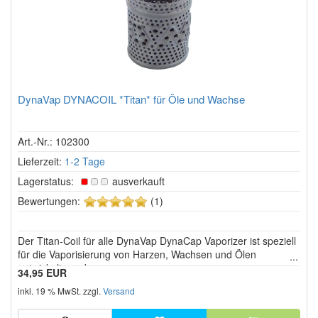
DynaVap DYNACOIL *Titan* für Öle und Wachse
Art.-Nr.: 102300
Lieferzeit:
1-2 Tage
Lagerstatus:
ausverkauft
5
Bewertungen:
(1)
von
5
Der Titan-Coil für alle DynaVap DynaCap Vaporizer ist speziell
Sternen!
für die Vaporisierung von Harzen, Wachsen und Ölen
entwickelt worden.
34,95 EUR
inkl. 19 % MwSt. zzgl.
Versand