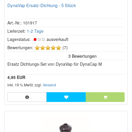
DynaVap Ersatz-Dichtung - 5 Stück
Art.-Nr.: 101917
Lieferzeit:
1-2 Tage
Lagerstatus:
ausverkauft
5
Bewertungen:
(7)
von
5
Ersatz Dichtungs-Set von DynaVap für DynaCap M
Sternen!
4,95 EUR
inkl. 19 % MwSt. zzgl.
Versand