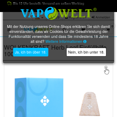
Bis 12 Uhr bestellt: Versand am selben Werktag
B2B
Registrieren
Anmelden
Mit der Nutzung unseres Online-Shops erklären Sie sich damit
0
0
Toggle navigation
einverstanden, dass wir Cookies für die Gewährleistung der
Funktionalität verwenden und dass Sie mindestens 18 Jahre
alt sind?
Weitere Informationen
WOLKENKRAFT Herb Leaf Einfüllhilfe
100% Natur!
Ja, ich bin über 18.
Nein, ich bin unter 18.