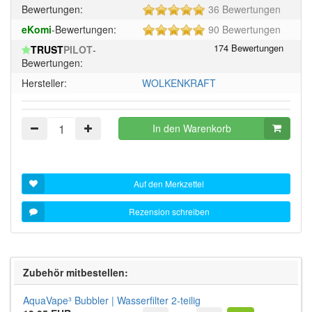
5
Bewertungen:
36 Bewertungen
von
5
eKomi
-Bewertungen:
90 Bewertungen
5
von
Sternen!
TRUST
PILOT
-
5
Bewertungen:
Sternen!
Hersteller:
WOLKENKRAFT
In den Warenkorb
Auf den Merkzettel
Rezension schreiben
Zubehör mitbestellen:
AquaVape³ Bubbler | Wasserfilter 2-teilig