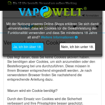
Bis 12 Uhr bestellt: Versand am selben Werktag
B2B
Registrieren
Anmelden
Mit der Nutzung unseres Online-Shops erklären Sie sich damit
0
0
Toggle navigation
einverstanden, dass wir Cookies für die Gewährleistung der
Funktionalität verwenden und dass Sie mindestens 18 Jahre
alt sind?
Weitere Informationen
Verwendung von Cookies
Ja, ich bin über 18.
Nein, ich bin unter 18.
Das liegt daran, dass Sie keine Cookies aktiviert haben.
Sie benötigen aber Cookies, um sich anzumelden oder den
Bestellvorgang bei uns durchzuführen. Diese müssen in
Ihrem Browser entsprechend eingestellt werden. Je nach
verwendetem Browser finden Sie nachstehend die
entsprechende Anleitung dazu.
Warum wird ein Cookie benötigt?
Durch den Einsatz von Cookies wird die Sicherheit
verbessert und Ihre Privatsphäre besser geschützt.