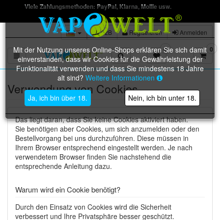
Viele Zahlungsmethoden: PayPal, Klarna, Mollie usw.
B2B
Registrieren
Anmelden
Mit der Nutzung unseres Online-Shops erklären Sie sich damit
0
0
Toggle navigation
einverstanden, dass wir Cookies für die Gewährleistung der
Funktionalität verwenden und dass Sie mindestens 18 Jahre
alt sind?
Weitere Informationen
Verwendung von Cookies
Ja, ich bin über 18.
Nein, ich bin unter 18.
Das liegt daran, dass Sie keine Cookies aktiviert haben.
Sie benötigen aber Cookies, um sich anzumelden oder den
Bestellvorgang bei uns durchzuführen. Diese müssen in
Ihrem Browser entsprechend eingestellt werden. Je nach
verwendetem Browser finden Sie nachstehend die
entsprechende Anleitung dazu.
Warum wird ein Cookie benötigt?
Durch den Einsatz von Cookies wird die Sicherheit
verbessert und Ihre Privatsphäre besser geschützt.