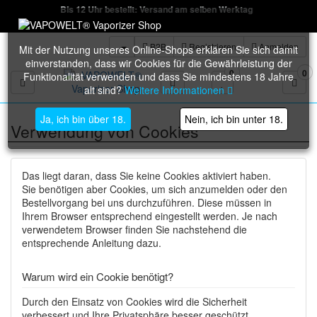
Bis 12 Uhr bestellt: Versand am selben Werktag
B2B
Registrieren
Anmelden
Mit der Nutzung unseres Online-Shops erklären Sie sich damit
einverstanden, dass wir Cookies für die Gewährleistung der
0
0
Funktionalität verwenden und dass Sie mindestens 18 Jahre
Toggle navigation
alt sind?
Weitere Informationen
Ja, ich bin über 18.
Nein, ich bin unter 18.
Verwendung von Cookies
Das liegt daran, dass Sie keine Cookies aktiviert haben.
Sie benötigen aber Cookies, um sich anzumelden oder den
Bestellvorgang bei uns durchzuführen. Diese müssen in
Ihrem Browser entsprechend eingestellt werden. Je nach
verwendetem Browser finden Sie nachstehend die
entsprechende Anleitung dazu.
Warum wird ein Cookie benötigt?
Durch den Einsatz von Cookies wird die Sicherheit
verbessert und Ihre Privatsphäre besser geschützt.