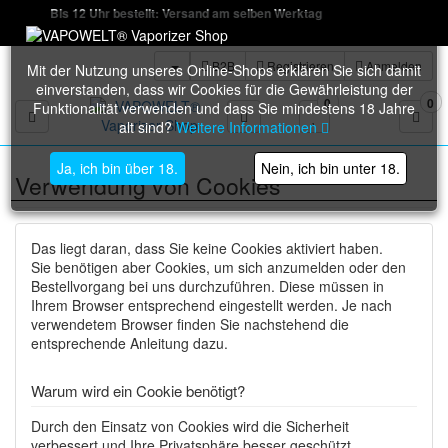
Bis 12 Uhr bestellt: Versand am selben Werktag
B2B
Registrieren
Anmelden
Mit der Nutzung unseres Online-Shops erklären Sie sich damit
einverstanden, dass wir Cookies für die Gewährleistung der
0
0
Funktionalität verwenden und dass Sie mindestens 18 Jahre
Toggle navigation
alt sind?
Weitere Informationen
Ja, ich bin über 18.
Nein, ich bin unter 18.
Verwendung von Cookies
Das liegt daran, dass Sie keine Cookies aktiviert haben.
Sie benötigen aber Cookies, um sich anzumelden oder den
Bestellvorgang bei uns durchzuführen. Diese müssen in
Ihrem Browser entsprechend eingestellt werden. Je nach
verwendetem Browser finden Sie nachstehend die
entsprechende Anleitung dazu.
Warum wird ein Cookie benötigt?
Durch den Einsatz von Cookies wird die Sicherheit
verbessert und Ihre Privatsphäre besser geschützt.