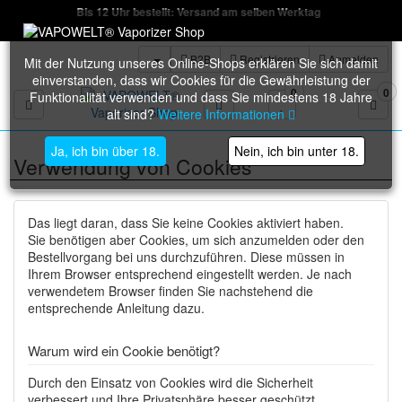
Bis 12 Uhr bestellt: Versand am selben Werktag
B2B
Registrieren
Anmelden
Mit der Nutzung unseres Online-Shops erklären Sie sich damit
einverstanden, dass wir Cookies für die Gewährleistung der
0
0
Funktionalität verwenden und dass Sie mindestens 18 Jahre
Toggle navigation
alt sind?
Weitere Informationen
Ja, ich bin über 18.
Nein, ich bin unter 18.
Verwendung von Cookies
Das liegt daran, dass Sie keine Cookies aktiviert haben.
Sie benötigen aber Cookies, um sich anzumelden oder den
Bestellvorgang bei uns durchzuführen. Diese müssen in
Ihrem Browser entsprechend eingestellt werden. Je nach
verwendetem Browser finden Sie nachstehend die
entsprechende Anleitung dazu.
Warum wird ein Cookie benötigt?
Durch den Einsatz von Cookies wird die Sicherheit
verbessert und Ihre Privatsphäre besser geschützt.