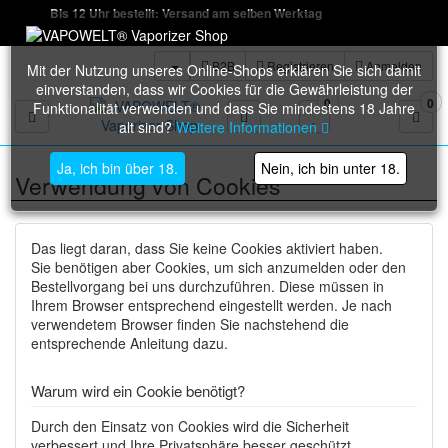
Bis 12 Uhr bestellt: Versand am selben Werktag
B2B
Registrieren
Anmelden
Mit der Nutzung unseres Online-Shops erklären Sie sich damit
einverstanden, dass wir Cookies für die Gewährleistung der
0
0
Funktionalität verwenden und dass Sie mindestens 18 Jahre
Toggle navigation
alt sind?
Weitere Informationen
Ja, ich bin über 18.
Nein, ich bin unter 18.
Verwendung von Cookies
Das liegt daran, dass Sie keine Cookies aktiviert haben.
Sie benötigen aber Cookies, um sich anzumelden oder den
Bestellvorgang bei uns durchzuführen. Diese müssen in
Ihrem Browser entsprechend eingestellt werden. Je nach
verwendetem Browser finden Sie nachstehend die
entsprechende Anleitung dazu.
Warum wird ein Cookie benötigt?
Durch den Einsatz von Cookies wird die Sicherheit
verbessert und Ihre Privatsphäre besser geschützt.